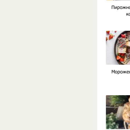
Пирожно
к
Морожен