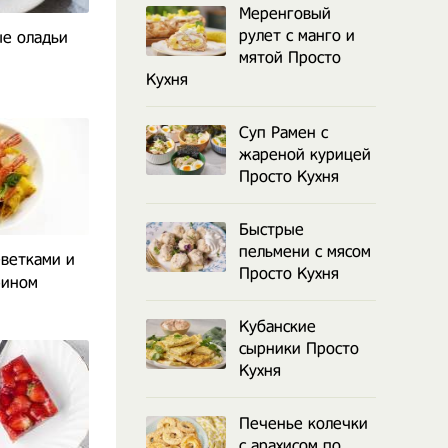
Меренговый
рулет с манго и
е оладьи
мятой Просто
Кухня
Суп Рамен с
жареной курицей
Просто Кухня
Быстрые
пельмени с мясом
еветками и
Просто Кухня
рином
Кубанские
сырники Просто
Кухня
Печенье колечки
с арахисом по