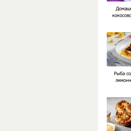
Домашн
кокосов
Рыба со
лимонн