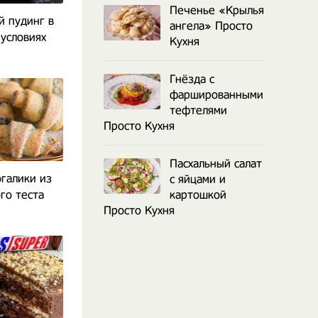
Печенье «Крылья
 пудинг в
ангела» Просто
условиях
Кухня
Гнёзда с
фаршированными
тефтелями
Просто Кухня
Пасхальный салат
галики из
с яйцами и
го теста
картошкой
Просто Кухня