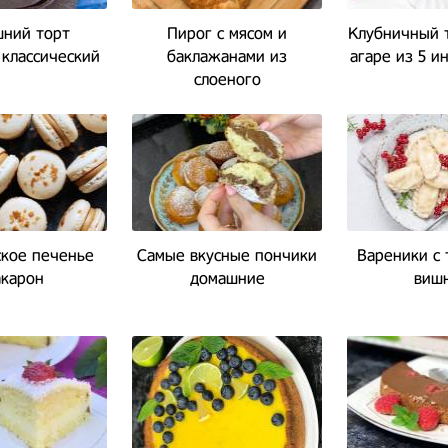
ний торт
Пирог с мясом и
Клубничный т
классический
баклажанами из
агаре из 5 и
слоеного
бездрожжевого теста
кое печенье
Самые вкусные пончики
Вареники с 
карон
домашние
виш