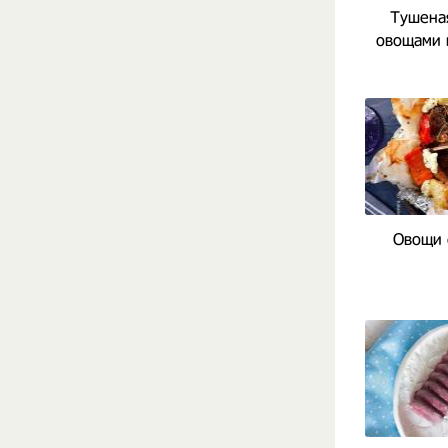
Тушеная
овощами 
Овощи 