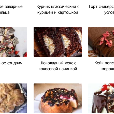
е заварные
Курник классический с
Торт сникерс
ольца
курицей и картошкой
усло
ое сэндвич
Шоколадный кекс с
Кейк попс
кокосовой начинкой
морож