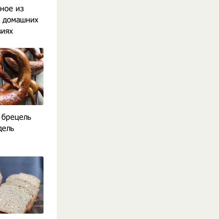
ное из
в домашних
виях
 брецель
дель