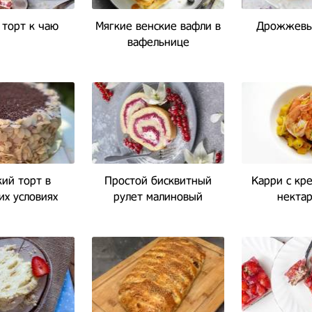
торт к чаю
Мягкие венские вафли в
Дрожжевы
вафельнице
ий торт в
Простой бисквитный
Карри с кр
х условиях
рулет малиновый
некта