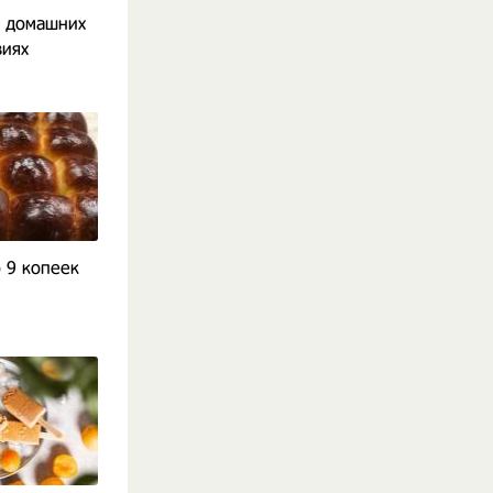
в домашних
виях
 9 копеек