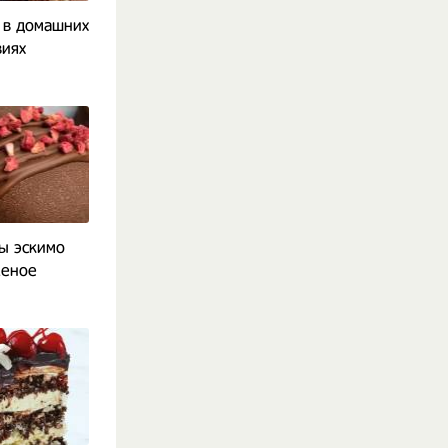
 в домашних
виях
ы эскимо
еное