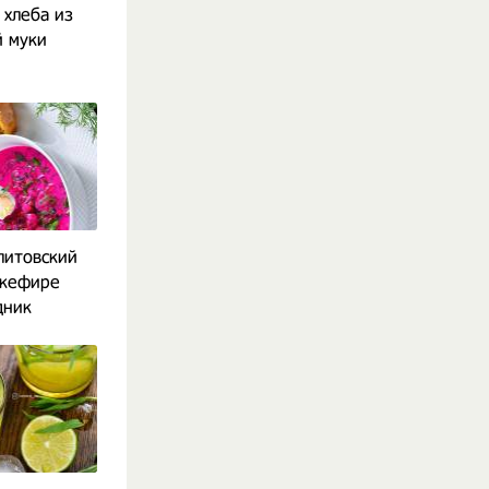
хлеба из
 муки
литовский
 кефире
дник