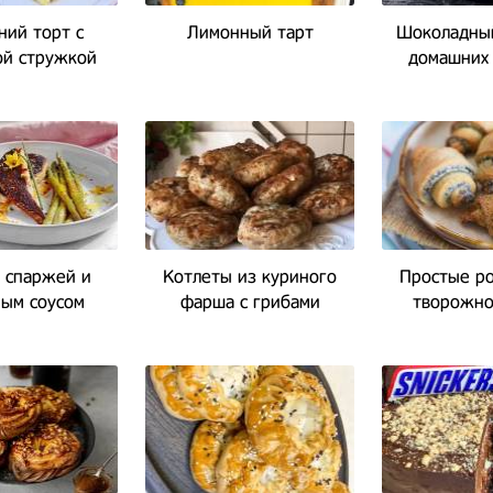
ий торт с
Лимонный тарт
Шоколадный
ой стружкой
домашних 
 спаржей и
Котлеты из куриного
Простые ро
ым соусом
фарша с грибами
творожно