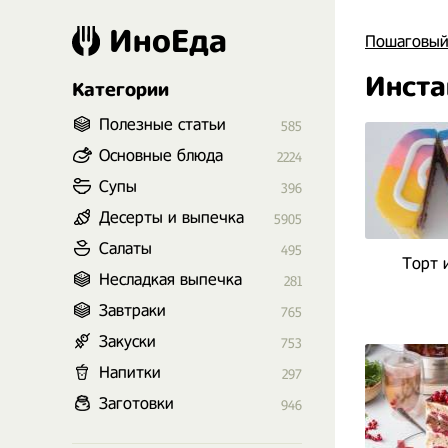
ИноЕда
Пошаговый
Инста
Категории
Полезные статьи
585
Основные блюда
2224
Супы
396
Десерты и выпечка
5905
Салаты
495
Торт 
Несладкая выпечка
281
Завтраки
765
Закуски
753
Напитки
297
Заготовки
946