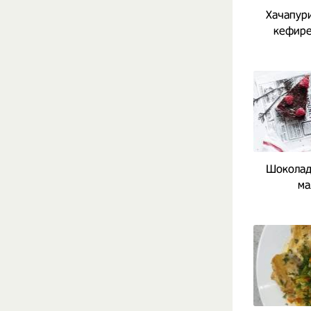
Хачапури
кефире
Шоколад
ма