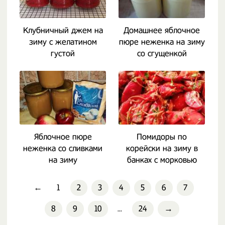
Клубничный джем на
Домашнее яблочное
зиму с желатином
пюре неженка на зиму
густой
со сгущенкой
Яблочное пюре
Помидоры по
неженка со сливками
корейски на зиму в
на зиму
банках с морковью
←
1
2
3
4
5
6
7
8
9
10
...
24
→