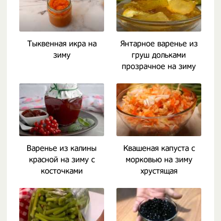
Тыквенная икра на
Янтарное варенье из
зиму
груш дольками
прозрачное на зиму
Варенье из калины
Квашеная капуста с
красной на зиму с
морковью на зиму
косточками
хрустящая
классическая