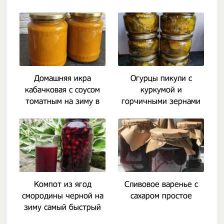
и луком
Домашняя икра
Огурцы пикули с
кабачковая с соусом
куркумой и
томатным на зиму в
горчичными зернами
блендере
на зиму макдональдс
Компот из ягод
Сливовое варенье с
смородины черной на
сахаром простое
зиму самый быстрый