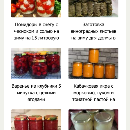
Помидоры в снегу с
Заготовка
чесноком и солью на
виноградных листьев
зиму на 1.5 литровую
на зиму для долмы в
банку
морозилке
Варенье из клубники 5
Кабачковая икра с
минутка с целыми
морковью, луком и
ягодами
томатной пастой на
зиму