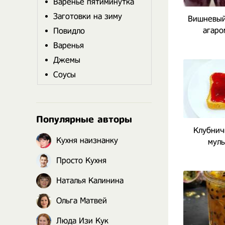
Варенье пятиминутка
Заготовки на зиму
Вишневый
агаро
Повидло
Варенья
Джемы
Соусы
Популярные авторы
Клубнич
Кухня наизнанку
муль
Просто Кухня
Наталья Калинина
Ольга Матвей
Люда Изи Кук