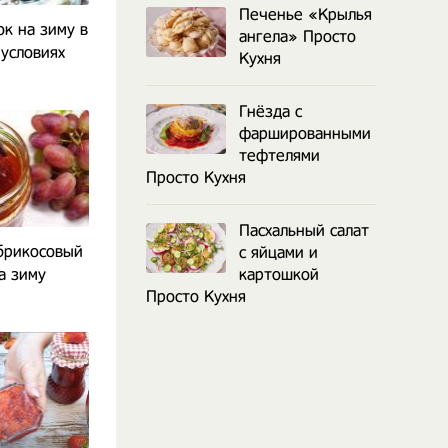
Печенье «Крылья
к на зиму в
ангела» Просто
условиях
Кухня
Гнёзда с
фаршированными
тефтелями
Просто Кухня
Пасхальный салат
брикосовый
с яйцами и
а зиму
картошкой
Просто Кухня