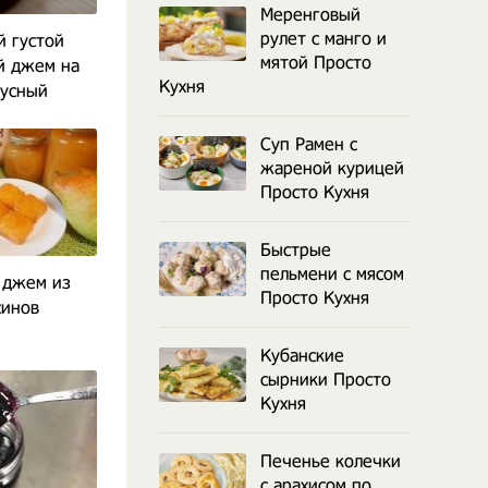
Меренговый
рулет с манго и
 густой
мятой Просто
й джем на
Кухня
кусный
Суп Рамен с
жареной курицей
Просто Кухня
Быстрые
пельмени с мясом
 джем из
Просто Кухня
синов
Кубанские
сырники Просто
Кухня
Печенье колечки
с арахисом по