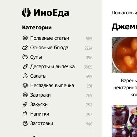
ИноЕда
Пошаговый
Джем
Категории
Полезные статьи
585
Основные блюда
2224
Супы
396
Десерты и выпечка
5905
Салаты
495
Варень
Несладкая выпечка
281
нектарино
ко
Завтраки
765
Закуски
753
Напитки
297
Заготовки
946