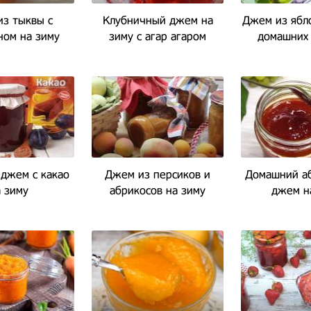
з тыквы с
Клубничный джем на
Джем из ябло
ном на зиму
зиму с агар агаром
домашних 
джем с какао
Джем из персиков и
Домашний а
 зиму
абрикосов на зиму
джем н