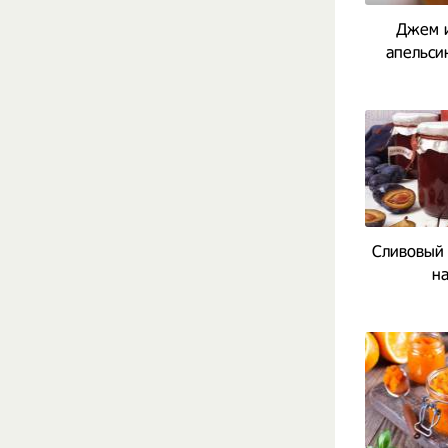
Джем и
апельси
Сливовый 
на