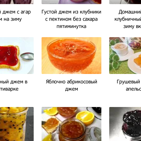
 джем с агар
Густой джем из клубники
Домашний
м на зиму
с пектином без сахара
клубничны
пятиминутка
зиму в
ный джем в
Яблочно абрикосовый
Грушевый
тиварке
джем
апель