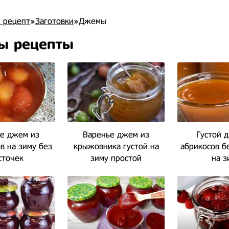
 рецепт
»
Заготовки
»Джемы
ы рецепты
е джем из
Варенье джем из
Густой 
в на зиму без
крыжовника густой на
абрикосов б
сточек
зиму простой
на з