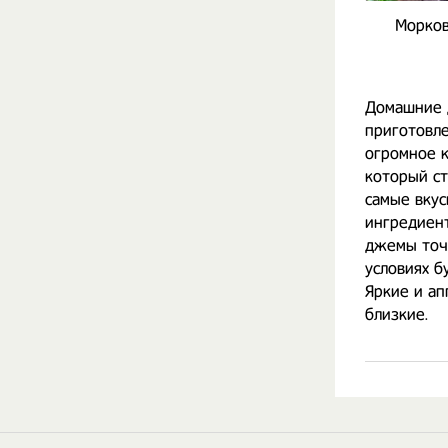
Морко
Домашние 
приготовле
огромное к
который с
самые вку
ингредиент
джемы точн
условиях б
Яркие и а
близкие.