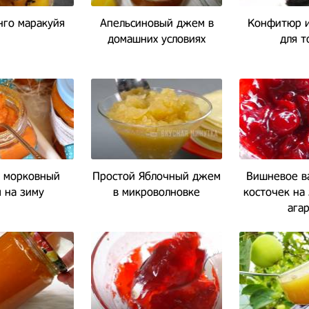
го маракуйя
Апельсиновый джем в
Конфитюр и
домашних условиях
для т
 морковный
Простой Яблочный джем
Вишневое в
 на зиму
в микроволновке
косточек на 
ага