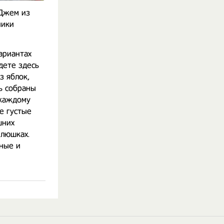
Джем из
ники
ариантах
дете здесь
з яблок,
ь собраны
 каждому
е густые
шних
плюшках.
ные и