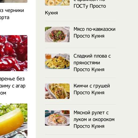
ГОСТу Просто
з черники
Кухня
орта
Мясо по-кавказски
Просто Кухня
Сладкий плова с
пряностями
Просто Кухня
аренье без
зиму с агар
Кимчи с грушей
Просто Кухня
ром
Мясной рулет с
луком и окороком
Просто Кухня