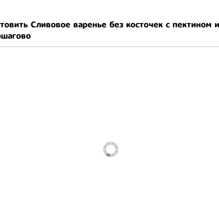
отовить Сливовое варенье без косточек с пектином 
ошагово