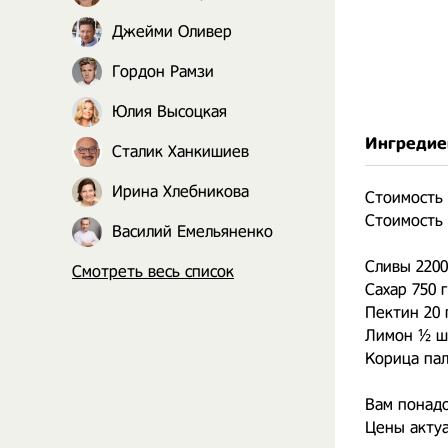
Джейми Оливер
Гордон Рамзи
Юлия Высоцкая
Ингредие
Сталик Ханкишиев
Ирина Хлебникова
Стоимость 
Стоимость 
Василий Емельяненко
Сливы 2200
Смотреть весь список
Сахар 750 
Пектин 20 
Лимон ½ шт
Корица пал
Вам понадо
Цены актуа