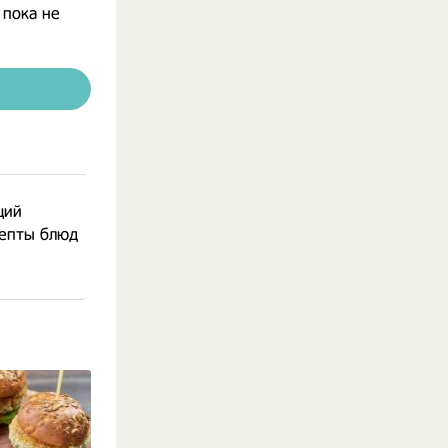
 пока не
щий
цепты блюд