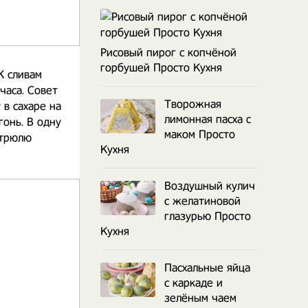
Рисовый пирог с копчёной
горбушей Просто Кухня
К сливам
часа. Совет
Творожная
 в сахаре на
лимонная пасха с
гонь. В одну
маком Просто
стрюлю
Кухня
Воздушный кулич
с желатиновой
глазурью Просто
Кухня
Пасхальные яйца
с каркаде и
зелёным чаем