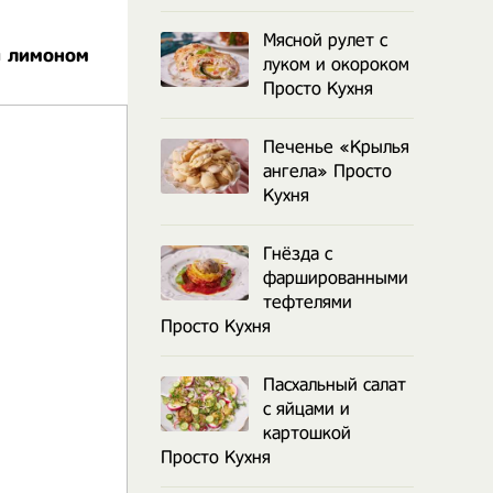
Мясной рулет с
и лимоном
луком и окороком
Просто Кухня
Печенье «Крылья
ангела» Просто
Кухня
Гнёзда с
фаршированными
тефтелями
Просто Кухня
Пасхальный салат
с яйцами и
картошкой
Просто Кухня