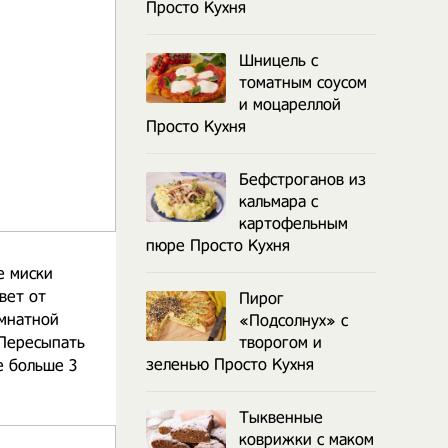
Просто Кухня
Шницель с
томатным соусом
и моцареллой
Просто Кухня
Бефстроганов из
кальмара с
картофельным
пюре Просто Кухня
е миски
овет от
Пирог
омнатной
«Подсолнух» с
 Пересыпать
творогом и
зеленью Просто Кухня
е больше 3
Тыквенные
коврижки с маком