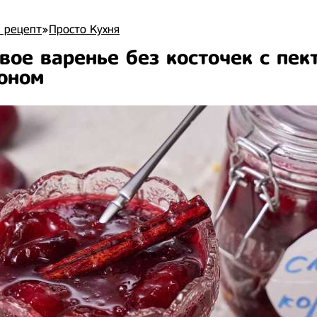
 рецепт
»
Просто Кухня
вое варенье без косточек с пек
оном