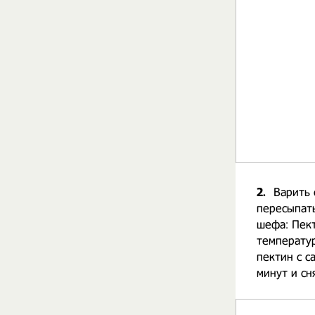
2.
Варить 
пересыпать 
шефа: Пек
температур
пектин с с
минут и сня