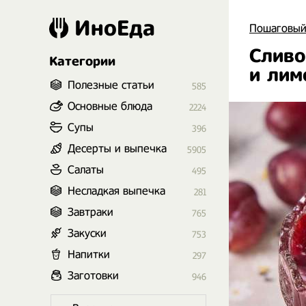
ИноЕда
Пошаговый
Сливо
Категории
и лим
Полезные статьи
585
Основные блюда
2224
Супы
396
Десерты и выпечка
5905
Салаты
495
Несладкая выпечка
281
Завтраки
765
Закуски
753
Напитки
297
Заготовки
946