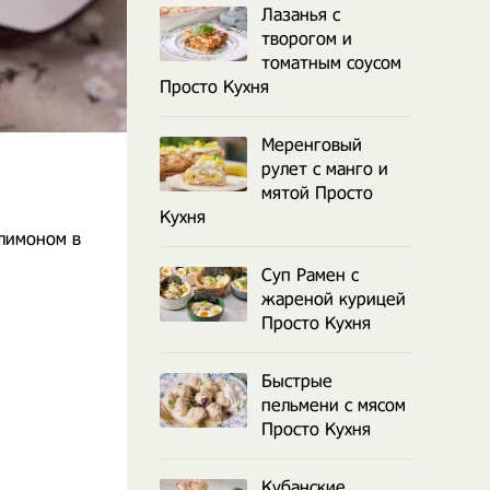
Лазанья с
творогом и
томатным соусом
Просто Кухня
Меренговый
рулет с манго и
мятой Просто
Кухня
 лимоном в
Суп Рамен с
жареной курицей
Просто Кухня
Быстрые
пельмени с мясом
Просто Кухня
Кубанские