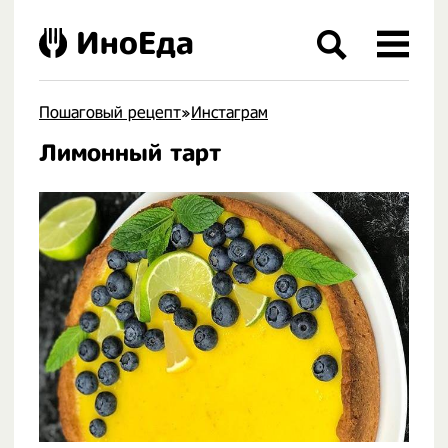
ИноЕда
Пошаговый рецепт
»
Инстаграм
Лимонный тарт
.