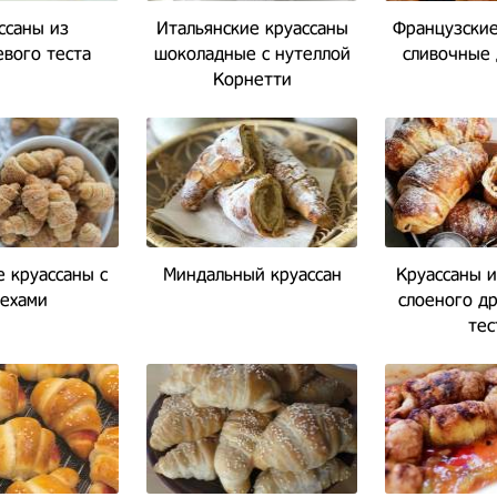
ссаны из
Итальянские круассаны
Французские
вого теста
шоколадные с нутеллой
сливочные
Корнетти
 круассаны с
Миндальный круассан
Круассаны и
ехами
слоеного д
тес