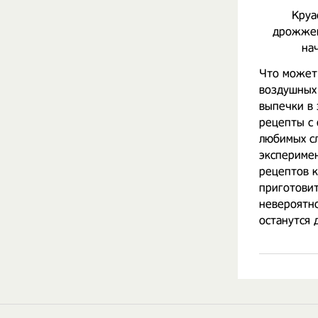
Круа
дрожжев
на
Что может 
воздушных
выпечки в 
рецепты с 
любимых сл
эксперимен
рецептов к
приготовит
невероятно
останутся 