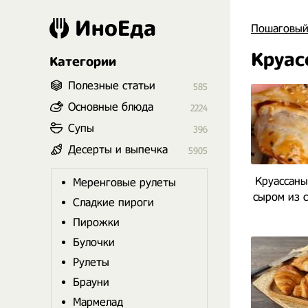
ИноЕда
Пошаговый
Круас
Категории
Полезные статьи
585
Основные блюда
2224
Супы
396
Десерты и выпечка
5905
Круассаны
Меренговые рулеты
сыром из с
Сладкие пироги
Пирожки
Булочки
Рулеты
Брауни
Мармелад