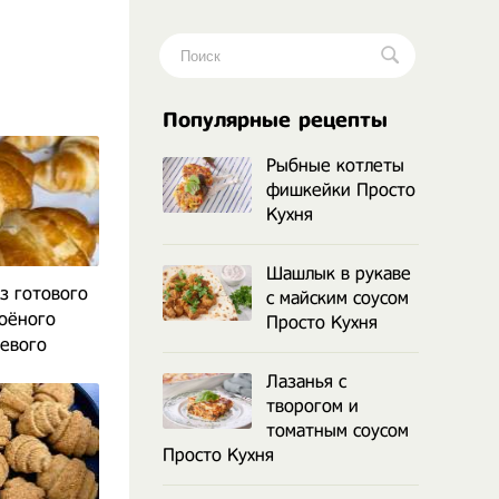
Популярные рецепты
Рыбные котлеты
фишкейки Просто
Кухня
Шашлык в рукаве
з готового
с майским соусом
лоёного
Просто Кухня
евого
Лазанья с
творогом и
томатным соусом
Просто Кухня