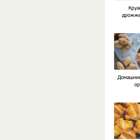
Круа
дрожже
Домашние
ор