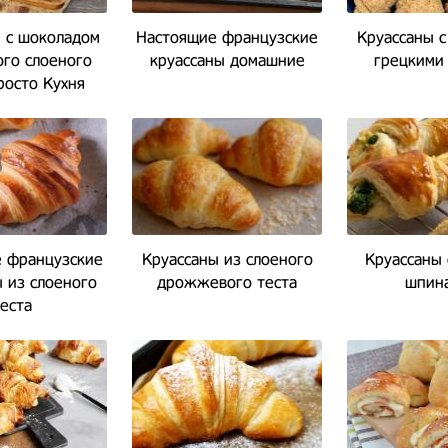
 с шоколадом
Настоящие французские
Круассаны с
ого слоеного
круассаны домашние
грецкими
росто Кухня
 французские
Круассаны из слоеного
Круассаны 
 из слоеного
дрожжевого теста
шпин
еста