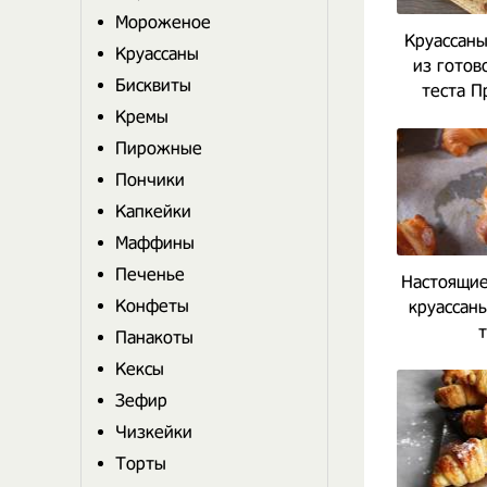
Мороженое
Круассаны
Круассаны
из готов
Бисквиты
теста П
Кремы
Пирожные
Пончики
Капкейки
Маффины
Печенье
Настоящие
Конфеты
круассаны
т
Панакоты
Кексы
Зефир
Чизкейки
Торты