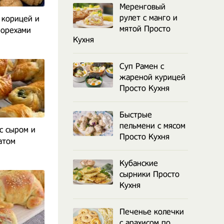
Меренговый
рулет с манго и
 корицей и
мятой Просто
 орехами
Кухня
Суп Рамен с
жареной курицей
Просто Кухня
Быстрые
пельмени с мясом
с сыром и
Просто Кухня
атом
Кубанские
сырники Просто
Кухня
Печенье колечки
с арахисом по