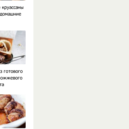
 круассаны
 домашние
з готового
рожжевого
та