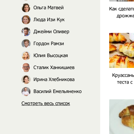
Ольга Матвей
Как сделат
дрожже
Люда Изи Кук
Джейми Оливер
Гордон Рамзи
Юлия Высоцкая
Сталик Ханкишиев
Круассаны
Ирина Хлебникова
теста с
Василий Емельяненко
Смотреть весь список