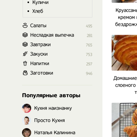
Куличи
Круассан
Хлеб
кремом 
бездрожж
Салаты
495
Несладкая выпечка
281
Завтраки
765
Закуски
753
Напитки
297
Заготовки
946
Домашние 
слоеного
т
Популярные авторы
Кухня наизнанку
Просто Кухня
Наталья Калинина