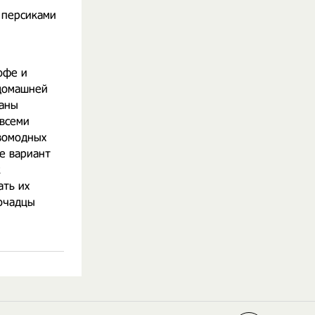
 персиками
офе и
 домашней
саны
 всеми
вомодных
е вариант
к
ать их
мочадцы