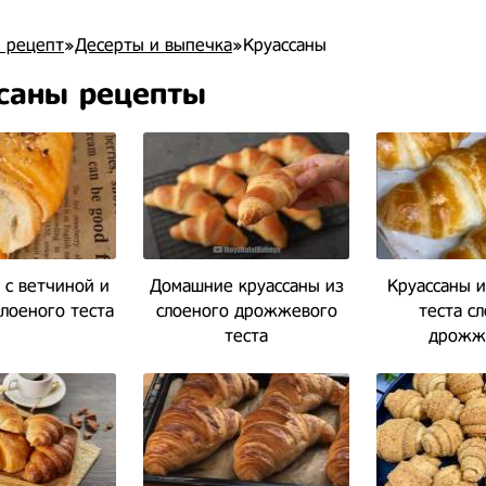
 рецепт
»
Десерты и выпечка
»Круассаны
саны рецепты
 с ветчиной и
Домашние круассаны из
Круассаны и
лоеного теста
слоеного дрожжевого
теста с
теста
дрожж