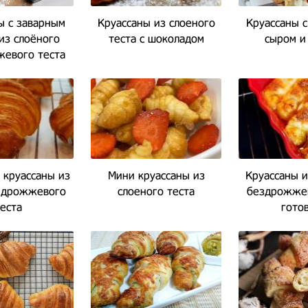
ы с заварным
Круассаны из слоеного
Круассаны с
из слоёного
теста с шоколадом
сыром и
евого теста
круассаны из
Мини круассаны из
Круассаны и
 дрожжевого
слоеного теста
бездрожжев
еста
гото