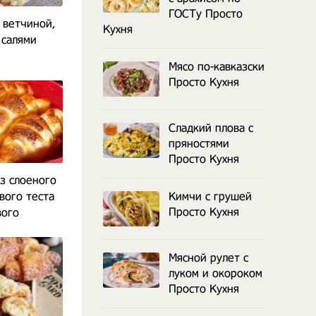
ГОСТу Просто
 ветчиной,
Кухня
 салями
Мясо по-кавказски
Просто Кухня
Сладкий плова с
пряностями
Просто Кухня
з слоеного
ого теста
Кимчи с грушей
Просто Кухня
вого
Мясной рулет с
луком и окороком
Просто Кухня