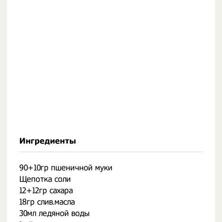
Ингредиенты
90+10гр пшеничной муки
Щепотка соли
12+12гр сахара
18гр слив.масла
30мл ледяной воды