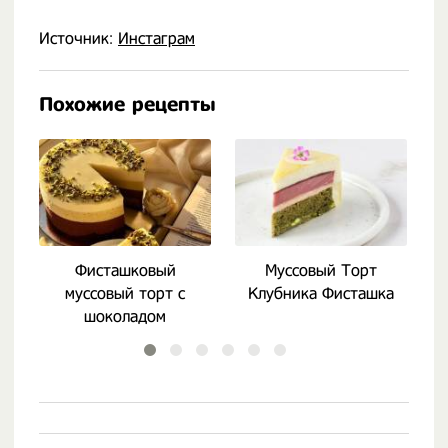
Источник:
Инстаграм
Похожие рецепты
Фисташковый
Муссовый Торт
А
муссовый торт с
Клубника Фисташка
шоколадом