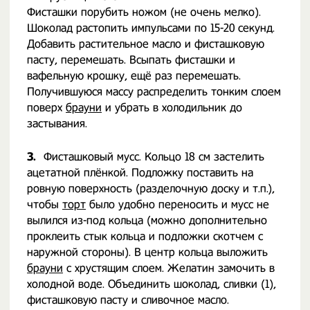
Фисташки порубить ножом (не очень мелко).
Шоколад растопить импульсами по 15-20 секунд.
Добавить растительное масло и фисташковую
пасту, перемешать. Всыпать фисташки и
вафельную крошку, ещё раз перемешать.
Получившуюся массу распределить тонким слоем
поверх
брауни
и убрать в холодильник до
застывания.
3.
Фисташковый мусс. Кольцо 18 см застелить
ацетатной плёнкой. Подложку поставить на
ровную поверхность (разделочную доску и т.п.),
чтобы
торт
было удобно переносить и мусс не
вылился из-под кольца (можно дополнительно
проклеить стык кольца и подложки скотчем с
наружной стороны). В центр кольца выложить
брауни
с хрустящим слоем. Желатин замочить в
холодной воде. Объединить шоколад, сливки (1),
фисташковую пасту и сливочное масло.