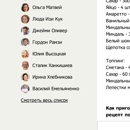
Сахар - 300
Ольга Матвей
Яйцо - 4 шт
Амаретто - 
Люда Изи Кук
Ванильный э
Миндальный 
Джейми Оливер
Миндаль - 
Белый шоко
Гордон Рамзи
Щепотка с
Юлия Высоцкая
⠀
Топпинг:
Сталик Ханкишиев
Сметана - 4
Сахар - 60 
Ирина Хлебникова
Миндальный 
Лепестки м
Василий Емельяненко
Смотреть весь список
Как приг
рецепт п