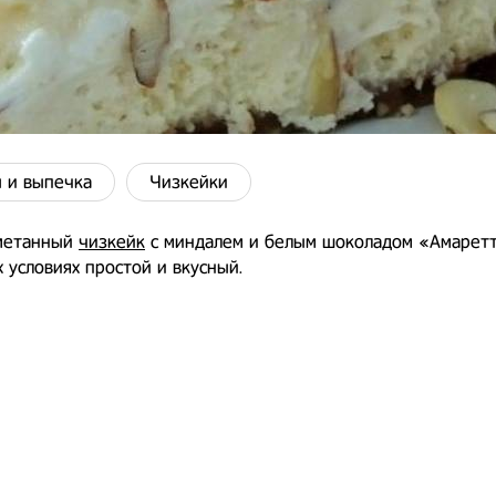
 и выпечка
Чизкейки
метанный
чизкейк
с миндалем и белым шоколадом «Амарет
 условиях простой и вкусный.