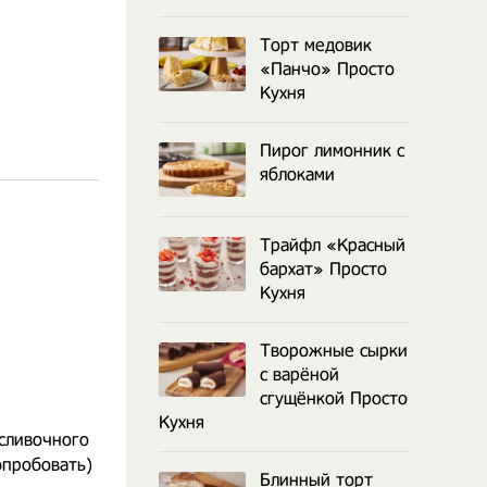
Торт медовик
«Панчо» Просто
Кухня
Пирог лимонник с
яблоками
Трайфл «Красный
бархат» Просто
Кухня
Творожные сырки
с варёной
сгущёнкой Просто
Кухня
 сливочного
опробовать)
Блинный торт