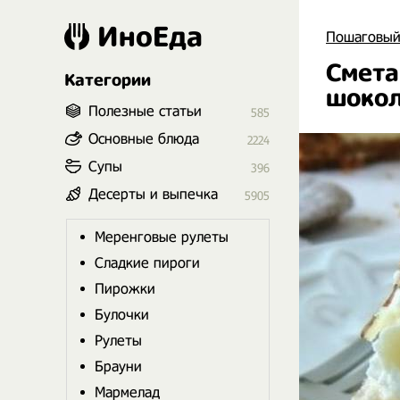
ИноЕда
Пошаговый
Смета
Категории
шоко
Полезные статьи
585
Основные блюда
2224
Супы
396
Десерты и выпечка
5905
Меренговые рулеты
Сладкие пироги
Пирожки
Булочки
Рулеты
Брауни
Мармелад