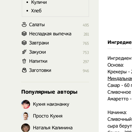
Куличи
Хлеб
Салаты
495
Несладкая выпечка
281
Ингредие
Завтраки
765
Закуски
753
Ингредиент
Напитки
297
Основа:
Заготовки
946
Крекеры - 2
Миндальна
Сахар - 60 
Популярные авторы
Сливочное м
Амаретто - 
Кухня наизнанку
⠀
Начинка:
Просто Кухня
Сливочный 
сыра берут
Наталья Калинина