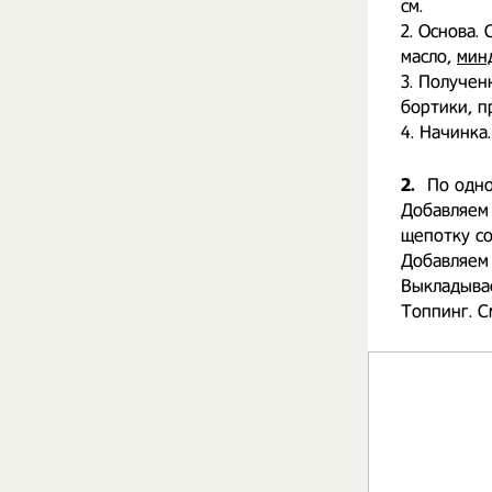
см.
2. Основа.
масло,
мин
3. Получен
бортики, п
4. Начинка
2.
По одно
Добавляем 
щепотку с
Добавляем
Выкладывае
Топпинг. С