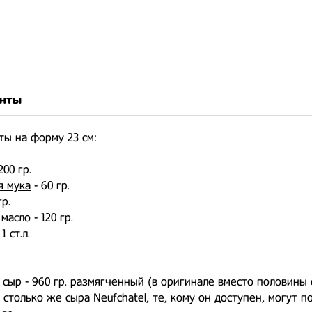
нты
ы на форму 23 см:
00 гр.
я мука
- 60 гр.
гр.
асло - 120 гр.
1 ст.л.
сыр - 960 гр. размягченный (в оригинале вместо половины
 столько же сыра Neufchatel, те, кому он доступен, могут п