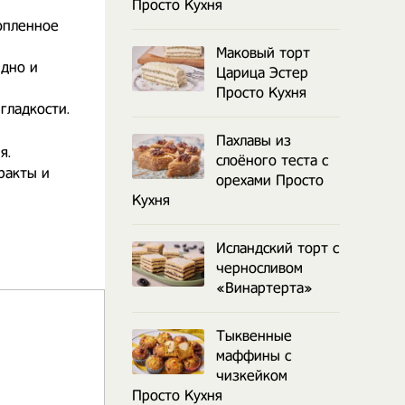
Просто Кухня
опленное
Маковый торт
 дно и
Царица Эстер
Просто Кухня
гладкости.
Пахлавы из
я.
слоёного теста с
ракты и
орехами Просто
Кухня
Исландский торт с
черносливом
«Винартерта»
Тыквенные
маффины с
чизкейком
Просто Кухня