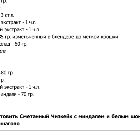
 гр.
.
3 ст.л.
кстракт - 1 ч.л.
экстракт - 1 ч.л.
35 гр. измельченный в блендере до мелкой крошки
лад - 60 гр.
оли
80 гр.
гр.
экстракт - 1 ч.л.
индаля - 70 гр.
отовить Сметанный Чизкейк с миндалем и белым шо
ошагово