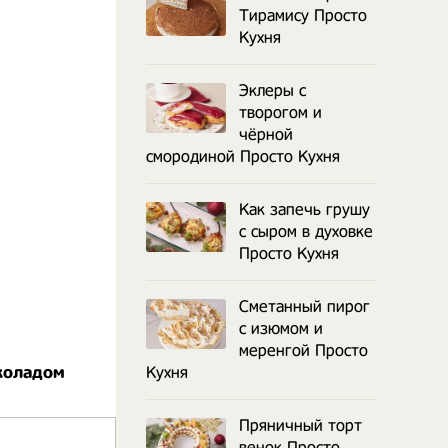
Тирамису Просто
Кухня
Эклеры с
творогом и
чёрной
смородиной Просто Кухня
Как запечь грушу
с сыром в духовке
Просто Кухня
Сметанный пирог
с изюмом и
меренгой Просто
коладом
Кухня
Пряничный торт
венок Просто