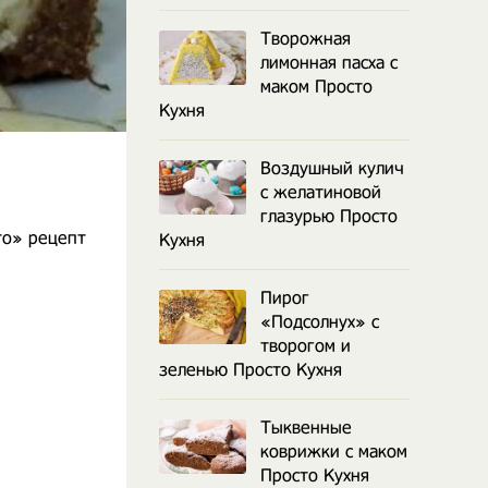
Творожная
лимонная пасха с
маком Просто
Кухня
Воздушный кулич
с желатиновой
глазурью Просто
то» рецепт
Кухня
Пирог
«Подсолнух» с
творогом и
зеленью Просто Кухня
Тыквенные
коврижки с маком
Просто Кухня