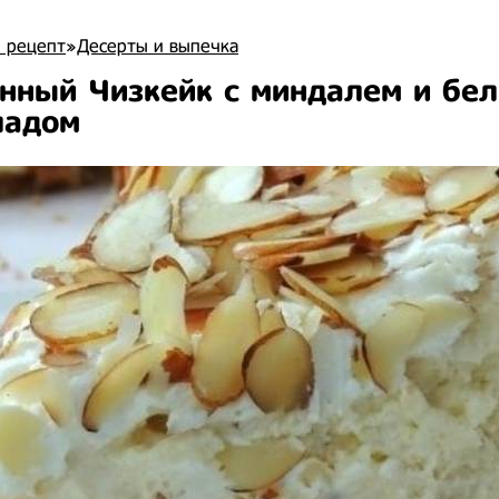
 рецепт
»
Десерты и выпечка
нный Чизкейк с миндалем и бе
ладом