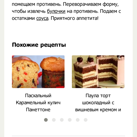
помещаем противень. Переворачиваем форму,
чтобы извлечь
булочки
на противень. Подаем с
остатками
соуса
. Приятного аппетита!
Похожие рецепты
Пасхальный
Паула торт
Т
Карамельный кулич
шоколадный с
к
Панеттоне
вишневым кремом и
муссом