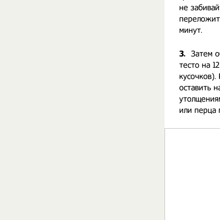
не забивай
переложить
минут.
3.
Затем о
тесто на 1
кусочков).
оставить н
утолщениям
или перца 