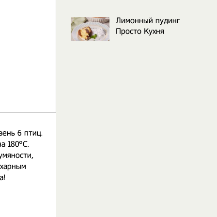
Лимонный пудинг
Просто Кухня
ень 6 птиц.
а 180°С.
умяности,
ахарным
а!