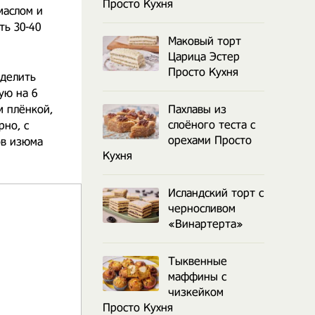
Просто Кухня
маслом и
ть 30-40
Маковый торт
Царица Эстер
Просто Кухня
зделить
ую на 6
м плёнкой,
Пахлавы из
слоёного теста с
рно, с
орехами Просто
ов изюма
Кухня
Исландский торт с
черносливом
«Винартерта»
Тыквенные
маффины с
чизкейком
Просто Кухня