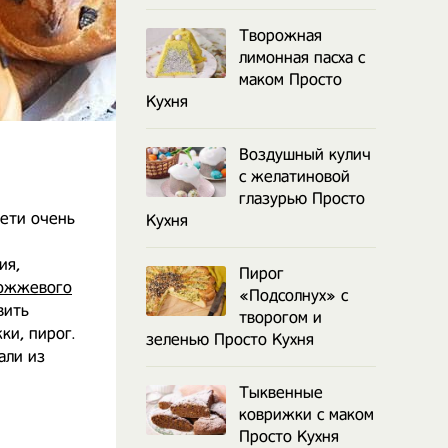
Творожная
лимонная пасха с
маком Просто
Кухня
Воздушный кулич
с желатиновой
глазурью Просто
ети очень
Кухня
ия,
Пирог
ожжевого
«Подсолнух» с
вить
творогом и
ки, пирог.
зеленью Просто Кухня
али из
Тыквенные
коврижки с маком
Просто Кухня