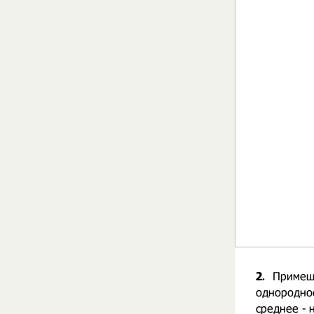
2.
Примеша
однороднос
среднее - 