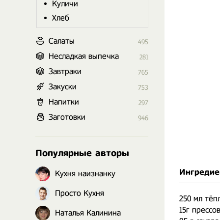
Куличи
Хлеб
Салаты
495
Несладкая выпечка
281
Завтраки
765
Закуски
753
Напитки
297
Заготовки
946
Популярные авторы
Ингредие
Кухня наизнанку
Просто Кухня
250 мл тёп
15г прессо
Наталья Калинина