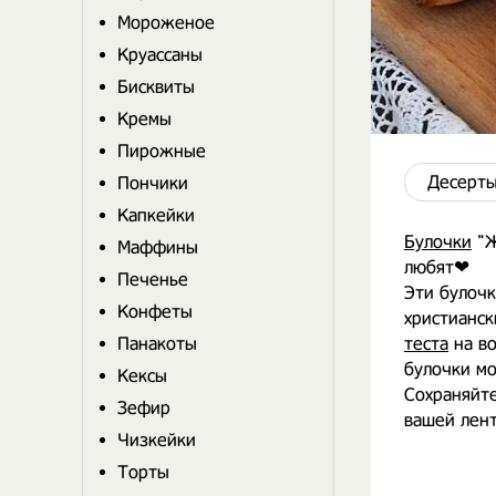
Мороженое
Круассаны
Бисквиты
Кремы
Пирожные
Десерты
Пончики
Капкейки
Булочки
"Ж
Маффины
любят❤
Печенье
Эти булочк
Конфеты
христианск
Панакоты
теста
на во
булочки мо
Кексы
Сохраняйте
Зефир
вашей лен
Чизкейки
Торты