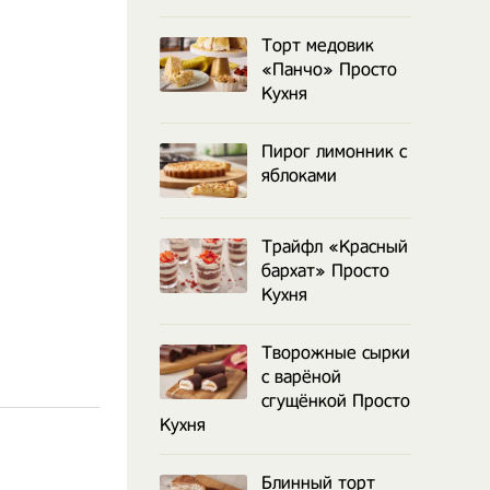
Торт медовик
«Панчо» Просто
Кухня
Пирог лимонник с
яблоками
Трайфл «Красный
бархат» Просто
Кухня
Творожные сырки
с варёной
сгущёнкой Просто
Кухня
Блинный торт