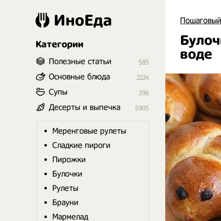
ИноЕда
Пошаговый
Булоч
Категории
воде
Полезные статьи
585
Основные блюда
2224
Супы
396
Десерты и выпечка
5905
Меренговые рулеты
Сладкие пироги
Пирожки
Булочки
Рулеты
Брауни
Мармелад