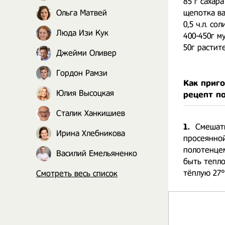
85 г сахара
Ольга Матвей
щепотка ван
0,5 ч.л. сол
Люда Изи Кук
400-450г м
50г растит
Джейми Оливер
Гордон Рамзи
Как приг
Юлия Высоцкая
рецепт п
Сталик Ханкишиев
1.
Смешать
Ирина Хлебникова
просеянной
полотенцем
Василий Емельяненко
быть тепло
тёплую 27°
Смотреть весь список