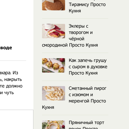
Тирамису Просто
Кухня
Эклеры с
творогом и
чёрной
смородиной Просто Кухня
 воде
Как запечь грушу
с сыром в духовке
хара. Из
Просто Кухня
ь, накрыть
ате должно
Сметанный пирог
и чуть
с изюмом и
меренгой Просто
Кухня
Пряничный торт
венок Просто