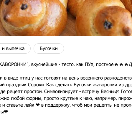
 и выпечка
Булочки
АВОРОНКИ", вкуснейшие - тесто, как ПУХ, постное🔥🔥🔥Д
и в виде птиц у нас готовят на день весеннего равноденств
ий праздник Сороки. Как сделать Булочки жаворонки из
др
де рецепт простой. Символизирует - встречу Весны🌿 Гото
жно любой формы, просто круглые к чаю, например, пирож
 и ставьте лайк ❤ в поддержку, чтоб мои рецепты не проп
ты❤