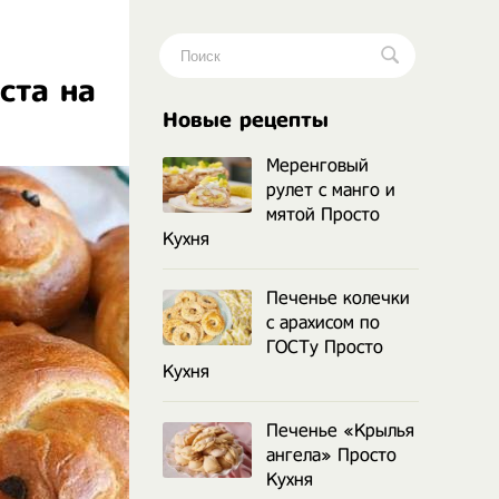
ста на
.
Новые рецепты
Меренговый
рулет с манго и
мятой Просто
Кухня
Печенье колечки
с арахисом по
ГОСТу Просто
Кухня
Печенье «Крылья
ангела» Просто
Кухня