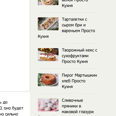
Кухня
Тарталетки с
сыром бри и
вареньем Просто
Кухня
Творожный кекс с
сухофруктами
Просто Кухня
Пирог Мартышкин
хлеб Просто
Кухня
Сливочные
ь до
пряники в
0, оно будет
маковой глазури
но сильно