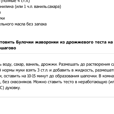
 (полные 4 ст.л.)
илина (или 1 ч.л. ваниль.сахара)
и
уки
ельного масла без запаха
отовить Булочки жаворонки из дрожжевого теста на
ошагово
 воду, сахар, ваниль, дрожжи. Размешать до растворения са
 нормы муки взять 3 ст.л. и добавить в жидкость, размешат
, оставить на 10-15 минут до образования шапочки. В комн
, без сквозняков. Можно ставить тесто в неработающую (ил
С) духовку.