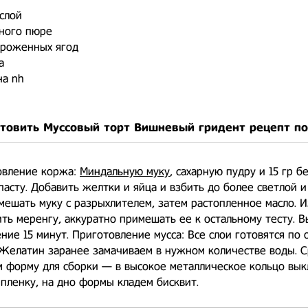
слой
дного пюре
ороженных ягод
а
на nh
отовить Муссовый торт Вишневый гридент рецепт п
овление коржа:
Миндальную муку
, сахарную пудру и 15 гр б
пасту. Добавить желтки и яйца и взбить до более светлой 
мешать муку с разрыхлителем, затем растопленное масло. И
ить меренгу, аккуратно примешать ее к остальному тесту. 
ение 15 минут. Приготовление мусса: Все слои готовятся по
Желатин заранее замачиваем в нужном количестве воды. С
м форму для сборки — в высокое металлическое кольцо вы
пленку, на дно формы кладем бисквит.