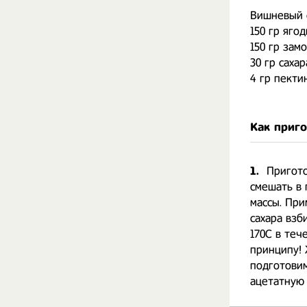
Вишневый 
150 гр яго
150 гр зам
30 гр сахар
4 гр пекти
Как приг
1.
Пригот
смешать в 
массы. При
сахара взб
170С в теч
принципу! 
подготови
ацетатную 