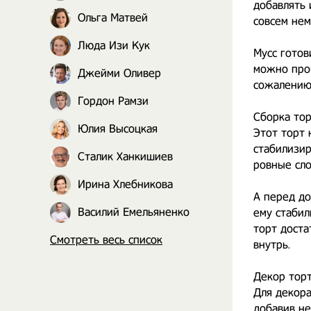
добавлять 
Ольга Матвей
совсем нем
Люда Изи Кук
Мусс готов
можно проч
Джейми Оливер
сожалению 
Гордон Рамзи
Сборка тор
Юлия Высоцкая
Этот торт 
стабилизир
Сталик Ханкишиев
ровные сло
Ирина Хлебникова
А перед до
Василий Емельяненко
ему стабил
торт доста
Смотреть весь список
внутрь.
Декор торт
Для декора
добавив не