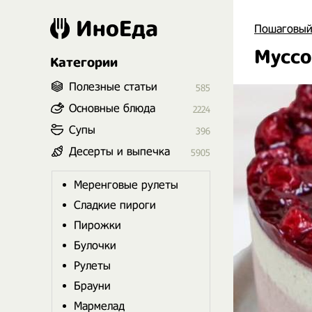
ИноЕда
Пошаговый
Муссо
Категории
Полезные статьи
585
Основные блюда
2224
Супы
396
Десерты и выпечка
5905
Меренговые рулеты
Сладкие пироги
Пирожки
Булочки
Рулеты
Брауни
Мармелад