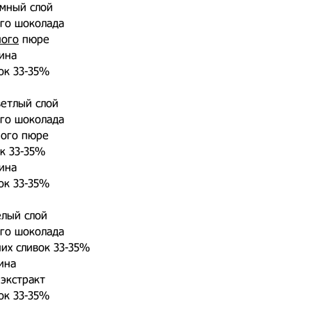
мный слой
ого шоколада
ного
пюре
ина
вок 33-35%
ветлый слой
ого шоколада
ного пюре
ок 33-35%
ина
вок 33-35%
елый слой
ого шоколада
чих сливок 33-35%
ина
экстракт
вок 33-35%