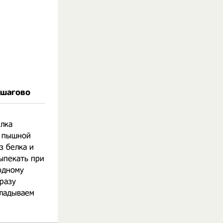
ошагово
елка
и пышной
з белка и
Выпекать при
 одному
разу
кладываем