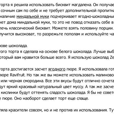
торта я решила использовать бисквит магдалена. Он получа
сочным сам по себе и не требует дополнительной пропитк
 наличие
миндальной муки
подчеркивает ягодно-шоколадный
 нет дома миндальной муки, то это не повод отказать себе в
ечь классический бисквит. Можете взять половину порции.
лучится высоковат, то разрежьте пополам и используйте ча
нове шоколада.
того торта я сделала на основе белого шоколада. Лучше вы
оторый вам нравится больше всего. Я использую шоколад Ze
торта достигается засчет
ягодного
пюре. Я использовала го
юре Ravifruit. Но так же вы можете использовать малиново
или черная смородина. Все эти вкусы будут отлично сочета
дут яркий красивый натуральный цвет муссу. А так же засче
кислинки будут оттенять сладость шоколада. Я бы не совет
 пюре. Оно наоборот сделает торт еще слаще.
ляла красители совсем, но и не против их использования. Ту