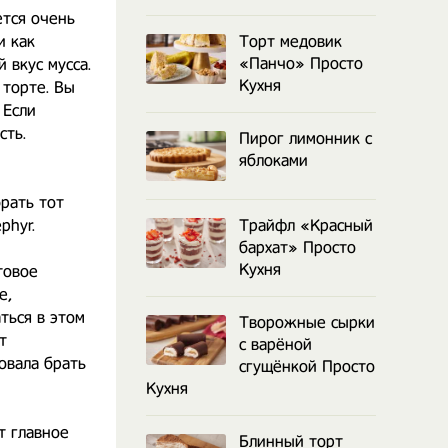
ется очень
и как
Торт медовик
«Панчо» Просто
 вкус мусса.
Кухня
 торте. Вы
 Если
сть.
Пирог лимонник с
яблоками
брать тот
phyr.
Трайфл «Красный
бархат» Просто
Кухня
товое
е,
ться в этом
Творожные сырки
т
с варёной
овала брать
сгущёнкой Просто
Кухня
т главное
Блинный торт