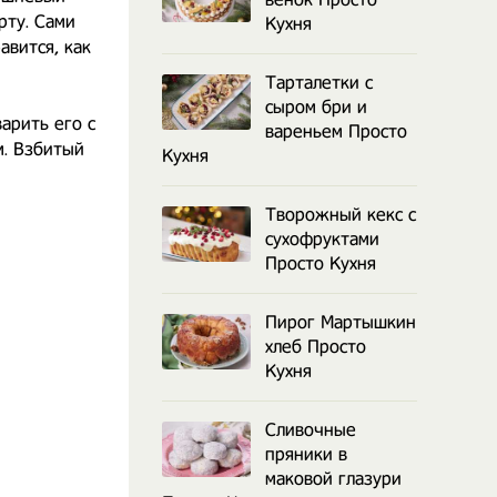
рту. Сами
Кухня
авится, как
Тарталетки с
сыром бри и
арить его с
вареньем Просто
м. Взбитый
Кухня
Творожный кекс с
сухофруктами
Просто Кухня
Пирог Мартышкин
хлеб Просто
Кухня
Сливочные
пряники в
маковой глазури