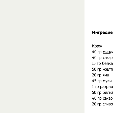
Ингредие
Корж
40 гр
минд
40 гр саха
15 гр белка
50 гр желт
20 гр яиц
45 гр муки
1 гр рахры
50 гр белк
40 гр сахар
20 гр слив