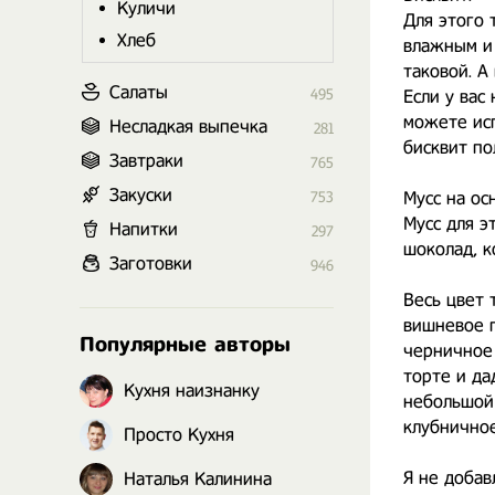
Куличи
Для этого 
Хлеб
влажным и 
таковой. А
Салаты
495
Если у вас
можете исп
Несладкая выпечка
281
бисквит по
Завтраки
765
Закуски
Мусс на ос
753
Мусс для э
Напитки
297
шоколад, к
Заготовки
946
Весь цвет 
вишневое п
Популярные авторы
черничное 
торте и да
Кухня наизнанку
небольшой 
клубничное
Просто Кухня
Я не добав
Наталья Калинина