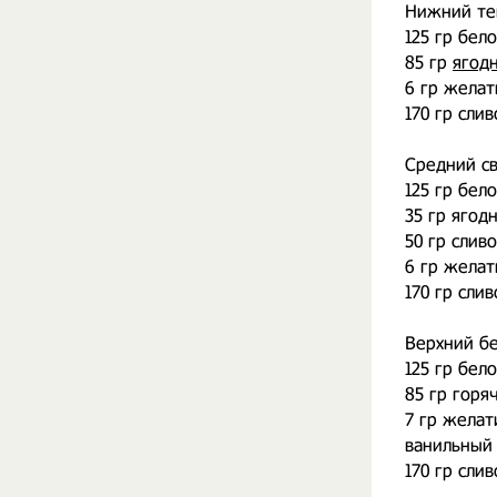
Нижний те
125 гр бел
85 гр
ягод
6 гр желат
170 гр сли
Средний с
125 гр бел
35 гр ягод
50 гр слив
6 гр желат
170 гр сли
Верхний б
125 гр бел
85 гр горя
7 гр желат
ванильный 
170 гр сли