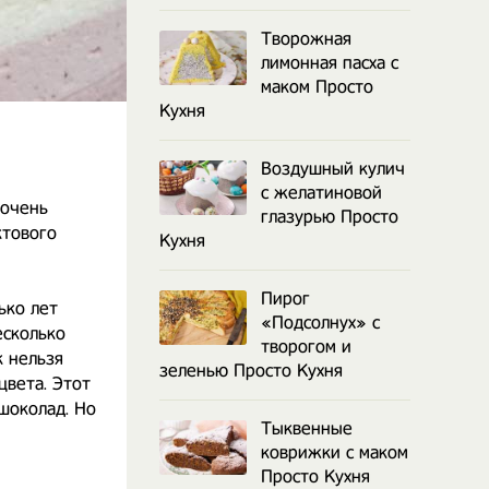
Творожная
лимонная пасха с
маком Просто
Кухня
Воздушный кулич
с желатиновой
 очень
глазурью Просто
ктового
Кухня
Пирог
ько лет
«Подсолнух» с
несколько
творогом и
к нельзя
зеленью Просто Кухня
цвета. Этот
 шоколад. Но
Тыквенные
коврижки с маком
Просто Кухня