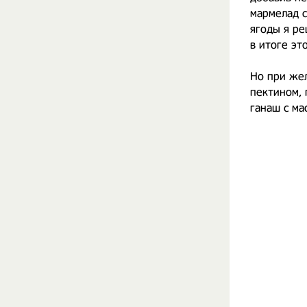
мармелад с
ягоды я ре
в итоге эт
Но при жел
пектином, 
ганаш с ма