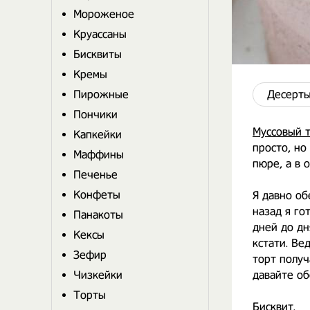
Мороженое
Круассаны
Бисквиты
Кремы
Пирожные
Десерты
Пончики
Муссовый 
Капкейки
просто, но
Маффины
пюре, а в 
Печенье
Конфеты
Я давно об
назад я го
Панакоты
дней до дн
Кексы
кстати. Ве
Зефир
торт получ
Чизкейки
давайте об
Торты
Бисквит.