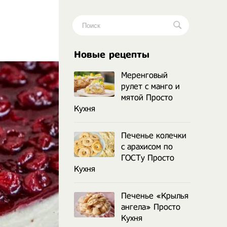
.
Новые рецепты
Меренговый
рулет с манго и
мятой Просто
Кухня
Печенье колечки
с арахисом по
ГОСТу Просто
Кухня
Печенье «Крылья
ангела» Просто
Кухня