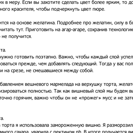
их в меру. Если вы захотите сделать цвет более ярким, то д
ного красителя, чтобы подчеркнуть цвет пюре.
ится на основе желатина. Подробнее про желатин, силу в б
итать тут. Приготовить на агар-агаре, сохранив технологию
не получится.
та.
нужно готовить поэтапно. Важно, чтобы каждый слой успе
оваться прежде, чем добавлять следующий. Тогда у вас пол
и на срезе, не смешавшиеся между собой.
бавлением вешневого мармелада на верхушку торта, желат
изироваться полностью. Так как вишневый слой мы будем в
точно горячим, важно чтобы он не «прожег» мусс и не зат
а.
 торта я использовала замороженную вишню. Я разморозил
много сахара, уварила с пектином nh. В итоге получается 