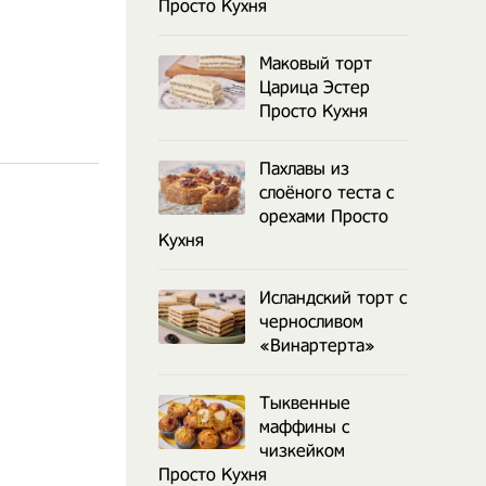
Просто Кухня
Маковый торт
Царица Эстер
Просто Кухня
Пахлавы из
слоёного теста с
орехами Просто
Кухня
Исландский торт с
черносливом
«Винартерта»
Тыквенные
маффины с
чизкейком
Просто Кухня