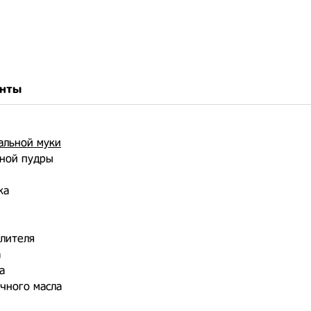
нты
альной муки
рной пудры
ка
хлителя
а
а
очного масла