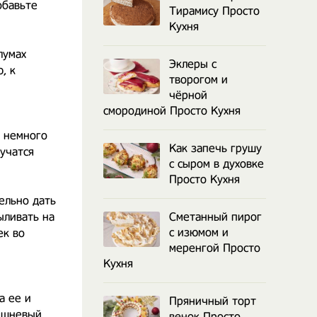
обавьте
Тирамису Просто
Кухня
лумах
Эклеры с
, к
творогом и
чёрной
смородиной Просто Кухня
л немного
Как запечь грушу
учатся
с сыром в духовке
Просто Кухня
ельно дать
ыливать на
Сметанный пирог
с изюмом и
ек во
меренгой Просто
Кухня
а ее и
Пряничный торт
вишневый
венок Просто