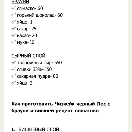
БРАУНИ
:
✅ сл.масло- 60
✅ горький шоколад- 60
✅ яйцо- 1
✅ сахар- 25
✅ какао- 20
✅ мука- 10
СЫРНЫЙ СЛОЙ:
✅ творожный сыр- 550
✅ сливки 33%- 150
✅ сахарная пудра- 80
✅ яйца- 2
Как приготовить Чизкейк черный Лес с
брауни и вишней рецепт пошагово
1.
ВИШНЕВЫЙ СЛОЙ: