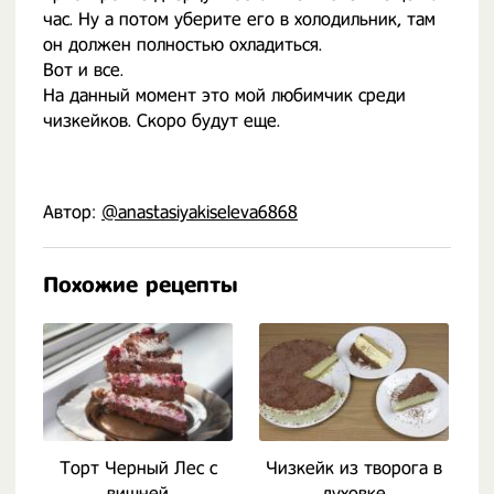
час. Ну а потом уберите его в холодильник, там
он должен полностью охладиться.
Вот и все.
На данный момент это мой любимчик среди
чизкейков. Скоро будут еще.
Автор:
@anastasiyakiseleva6868
Похожие рецепты
Торт Черный Лес с
Чизкейк из творога в
Т
вишней
духовке
в