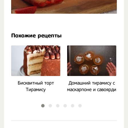
Похожие рецепты
Бисквитный торт
Домашний тирамису с
Тирамису
маскарпоне и савоярди
кл