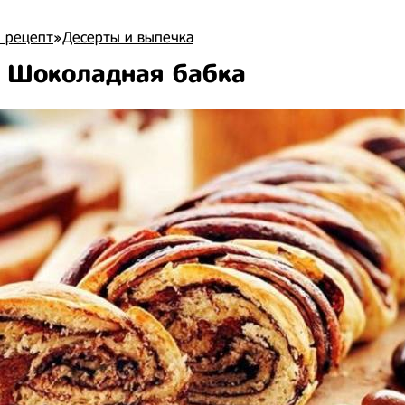
 рецепт
»
Десерты и выпечка
 Шоколадная бабка