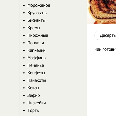
Мороженое
Круассаны
Бисквиты
Кремы
Пирожные
Десерты
Пончики
Как готови
Капкейки
Маффины
Печенье
Конфеты
Панакоты
Кексы
Зефир
Чизкейки
Торты