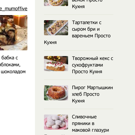
Кухня
ne_mumoffive
Тарталетки с
сыром бри и
вареньем Просто
Кухня
 бабка с
Плетеная булка бабка с
Рождестве
Творожный кекс с
яблоками,
вареньем из чёрной
немецкий шт
сухофруктами
и шоколадом
смородины
Просто Кухня
клюкв
Пирог Мартышкин
хлеб Просто
Кухня
Сливочные
пряники в
маковой глазури