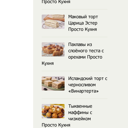
Просто Кухня
Маковый торт
Царица Эстер
Просто Кухня
Пахлавы из
слоёного теста с
орехами Просто
Кухня
Исландский торт с
черносливом
«Винартерта»
Тыквенные
маффины с
чизкейком
Просто Кухня