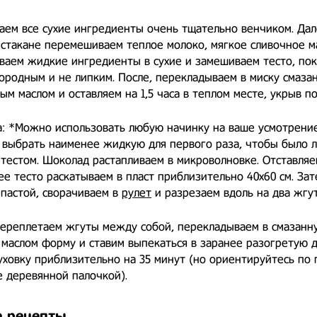
ем все сухие ингредиенты очень тщательно венчиком. Дал
стакане перемешиваем теплое молоко, мягкое сливочное мас
ваем жидкие ингредиенты в сухие и замешиваем тесто, пок
ородным и не липким. После, перекладываем в миску смаза
ым маслом и оставляем на 1,5 часа в теплом месте, укрыв п
: *Можно использовать любую начинку на ваше усмотрение
ь выбрать наименее жидкую для первого раза, чтобы было 
 тестом. Шоколад растапливаем в микроволновке. Отставляе
 тесто раскатываем в пласт приблизительно 40х60 см. Зат
пастой, сворачиваем в
рулет
и разрезаем вдоль на два жгут
ереплетаем жгуты между собой, перекладываем в смазанн
маслом форму и ставим выпекаться в заранее разогретую д
уховку приблизительно на 35 минут (но ориентируйтесь по 
 деревянной палочкой).
 рецепты