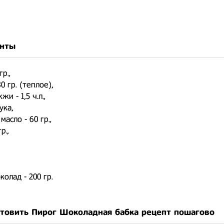
нты
гр.,
0 гр. (теплое),
и - 1,5 ч.л.,
ука,
асло - 60 гр.,
р.,
колад - 200 гр.
отовить Пирог Шоколадная бабка рецепт пошагово