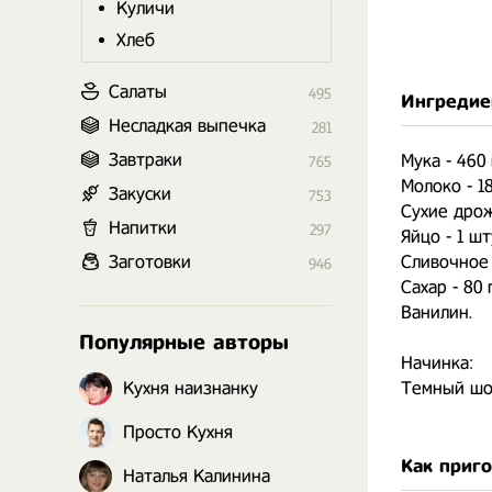
Куличи
Хлеб
Салаты
495
Ингредие
Несладкая выпечка
281
Завтраки
Мука - 460 
765
Молоко - 18
Закуски
753
Сухие дрожж
Напитки
297
Яйцо - 1 шт
Заготовки
Сливочное м
946
Сахар - 80 г
Ванилин.
Популярные авторы
Начинка:
Кухня наизнанку
Темный шо
Просто Кухня
Как приг
Наталья Калинина