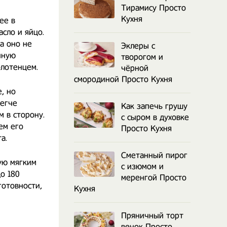
Тирамису Просто
Кухня
ее в
ло и яйцо.
а оно не
Эклеры с
нную
творогом и
олотенцем.
чёрной
смородиной Просто Кухня
, но
легче
Как запечь грушу
м в сторону.
с сыром в духовке
ем его
Просто Кухня
а.
Сметанный пирог
ую мягким
с изюмом и
о 180
меренгой Просто
готовности,
Кухня
Пряничный торт
венок Просто