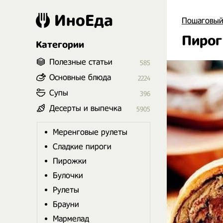
ИноЕда
Пошаговый
Пирог
Категории
Полезные статьи
585
Основные блюда
2224
Супы
396
Десерты и выпечка
5905
Меренговые рулеты
Сладкие пироги
Пирожки
Булочки
Рулеты
Брауни
Мармелад