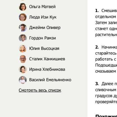
Ольга Матвей
1.
Смешива
отдельном 
Люда Изи Кук
Затем зали
Джейми Оливер
станет одн
растительн
Гордон Рамзи
2.
Начинка
Юлия Высоцкая
старайтес
Сталик Ханкишиев
работать с
Подошедшее
Ирина Хлебникова
смазываем 
Василий Емельяненко
3.
Далее п
сливочным 
Смотреть весь список
градусов д
проверяйте
Похожие