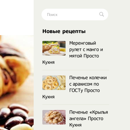
.
Новые рецепты
Меренговый
рулет с манго и
мятой Просто
Кухня
Печенье колечки
с арахисом по
ГОСТу Просто
Кухня
Печенье «Крылья
ангела» Просто
Кухня