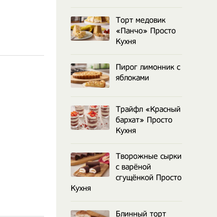
Торт медовик
«Панчо» Просто
Кухня
Пирог лимонник с
яблоками
Трайфл «Красный
бархат» Просто
Кухня
Творожные сырки
с варёной
сгущёнкой Просто
Кухня
Блинный торт