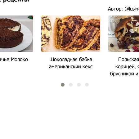
Автор:
@lusi
ичье Молоко
Шоколадная бабка
Польская
американский кекс
корицей, 
брусникой 