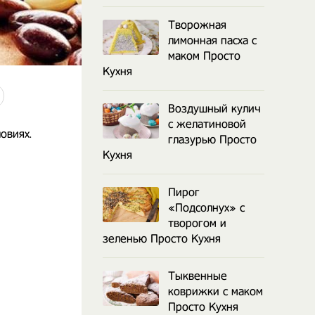
Творожная
лимонная пасха с
маком Просто
Кухня
Воздушный кулич
с желатиновой
овиях.
глазурью Просто
Кухня
Пирог
«Подсолнух» с
творогом и
зеленью Просто Кухня
Тыквенные
коврижки с маком
Просто Кухня