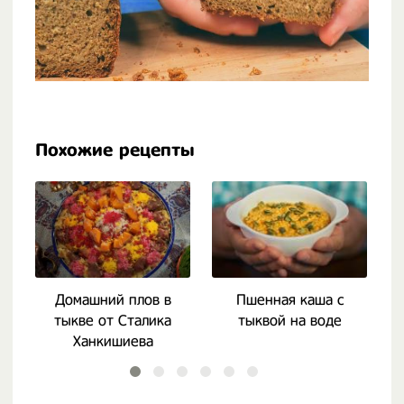
Похожие рецепты
Домашний плов в
Пшенная каша с
Ц
тыкве от Сталика
тыквой на воде
п
Ханкишиева