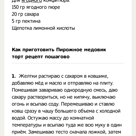
Для
ягодного
конфитюра:
150 гр ягодного пюре
20 гр сахара
5 гр пектина
Щепотка лимонной кислоты
Как приготовить Пирожное медовик
торт рецепт пошагово
1.
Желтки растираю с сахаром в ковшике,
добавляю мёд и масло и отправляю на плиту.
Помешивая завариваю однородную смесь, даю
сахару раствориться, но не кипячу, выключаю
огонь и всыпаю соду. Перемешиваю и ставлю
ковш сразу в чашу большего объема с холодной
водой. Остужаю массу до комнатной
температуры и всыпаю туда же всю муку в один
приём. Замешиваю тесто сначала ложкой, затем