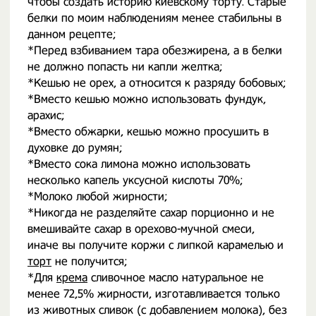
чтобы создать историю киевскому торту. Старые
белки по моим наблюдениям менее стабильны в
данном рецепте;
*Перед взбиванием тара обезжирена, а в белки
не должно попасть ни капли желтка;
*Кешью не орех, а относится к разряду бобовых;
*Вместо кешью можно использовать фундук,
арахис;
*Вместо обжарки, кешью можно просушить в
духовке до румян;
*Вместо сока лимона можно использовать
несколько капель уксусной кислоты 70%;
*Молоко любой жирности;
*Никогда не разделяйте сахар порционно и не
вмешивайте сахар в орехово-мучной смеси,
иначе вы получите коржи с липкой карамелью и
торт
не получится;
*Для
крема
сливочное масло натуральное не
менее 72,5% жирности, изготавливается только
из животных сливок (с добавлением молока), без