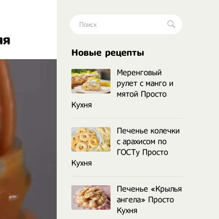
яя
.
Новые рецепты
Меренговый
рулет с манго и
мятой Просто
Кухня
Печенье колечки
с арахисом по
ГОСТу Просто
Кухня
Печенье «Крылья
ангела» Просто
Кухня