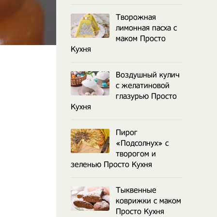
Творожная
лимонная пасха с
маком Просто
Кухня
Воздушный кулич
с желатиновой
глазурью Просто
Кухня
Пирог
«Подсолнух» с
творогом и
зеленью Просто Кухня
Тыквенные
коврижки с маком
Просто Кухня