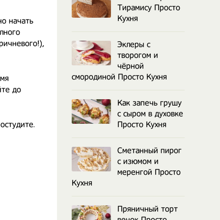
Тирамису Просто
Кухня
но начать
лного
ричневого!),
Эклеры с
творогом и
чёрной
смородиной Просто Кухня
емя
йте до
Как запечь грушу
с сыром в духовке
остудите.
Просто Кухня
Сметанный пирог
с изюмом и
меренгой Просто
Кухня
Пряничный торт
венок Просто