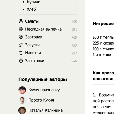
Куличи
Хлеб
Салаты
495
Ингредие
Несладкая выпечка
281
Завтраки
160 г тепл
765
225 г сахар
Закуски
753
100 г слив
Напитки
297
1 ч.л. соли
Заготовки
946
Как приг
пошагово
Популярные авторы
Кухня наизнанку
1.
Возьмит
Просто Кухня
ней растоп
появления 
Наталья Калинина
медленном 