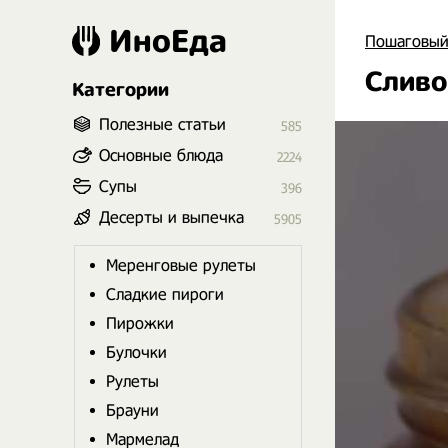
ИноЕда
Пошаговый
Сливо
Категории
Полезные статьи
585
Основные блюда
2224
Супы
396
Десерты и выпечка
5905
Меренговые рулеты
Сладкие пироги
Пирожки
Булочки
Рулеты
Брауни
Мармелад