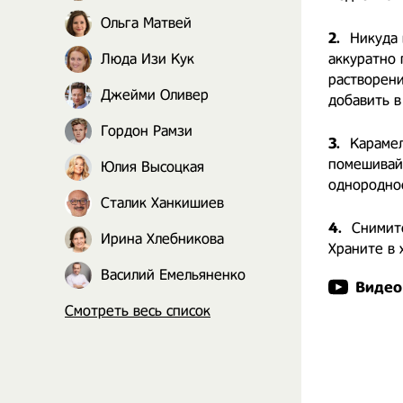
Ольга Матвей
2.
Никуда 
Люда Изи Кук
аккуратно 
растворени
Джейми Оливер
добавить в
Гордон Рамзи
3.
Карамел
помешивайт
Юлия Высоцкая
однородно
Сталик Ханкишиев
4.
Снимите
Ирина Хлебникова
Храните в 
Василий Емельяненко
Видео
Смотреть весь список