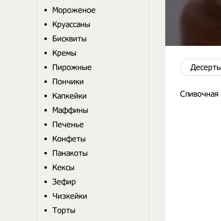
Мороженое
Круассаны
Бисквиты
Кремы
Пирожные
Десерты
Пончики
Сливочная
Капкейки
Маффины
Печенье
Конфеты
Панакоты
Кексы
Зефир
Чизкейки
Торты