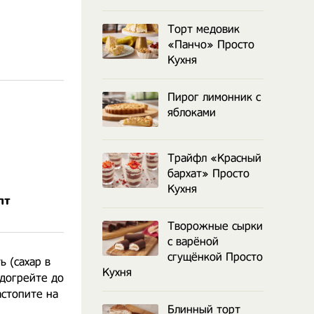
Торт медовик
«Панчо» Просто
Кухня
Пирог лимонник с
яблоками
Трайфл «Красный
бархат» Просто
Кухня
пт
Творожные сырки
с варёной
сгущёнкой Просто
ь (сахар в
Кухня
одогрейте до
астопите на
Блинный торт