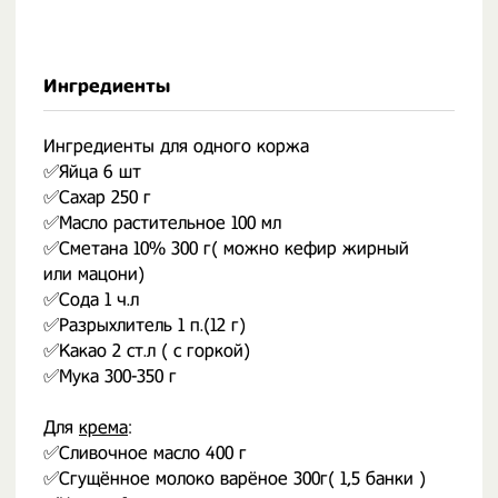
Ингредиенты
Ингредиенты для одного коржа
✅Яйца 6 шт
✅Сахар 250 г
✅Масло растительное 100 мл
✅Сметана 10% 300 г( можно кефир жирный
или мацони)
✅Сода 1 ч.л
✅Разрыхлитель 1 п.(12 г)
✅Какао 2 ст.л ( с горкой)
✅Мука 300-350 г
Для
крема
:
✅Сливочное масло 400 г
✅Сгущённое молоко варёное 300г( 1,5 банки )