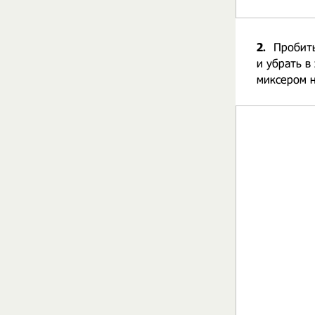
2.
Пробить
и убрать в
миксером н