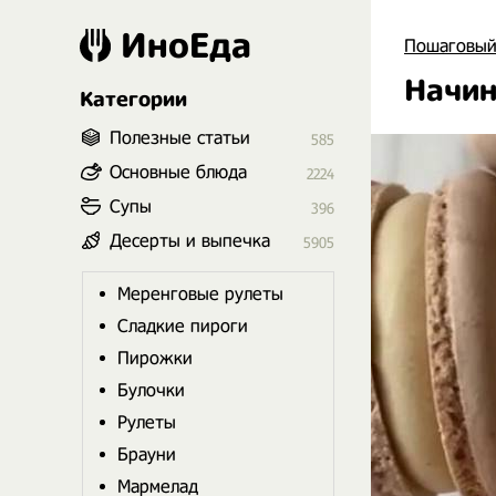
ИноЕда
Пошаговый
Начин
Категории
Полезные статьи
585
Основные блюда
2224
Супы
396
Десерты и выпечка
5905
Меренговые рулеты
Сладкие пироги
Пирожки
Булочки
Рулеты
Брауни
Мармелад