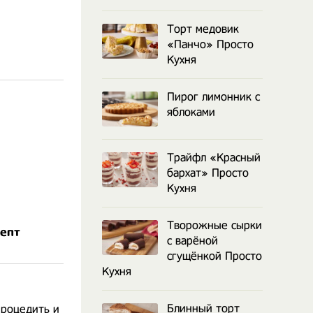
Торт медовик
«Панчо» Просто
Кухня
Пирог лимонник с
яблоками
Трайфл «Красный
бархат» Просто
Кухня
Творожные сырки
цепт
с варёной
сгущёнкой Просто
Кухня
Блинный торт
процедить и