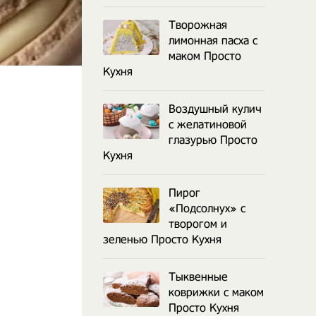
Творожная
лимонная пасха с
маком Просто
Кухня
Воздушный кулич
с желатиновой
глазурью Просто
Кухня
Пирог
«Подсолнух» с
творогом и
зеленью Просто Кухня
Тыквенные
коврижки с маком
Просто Кухня