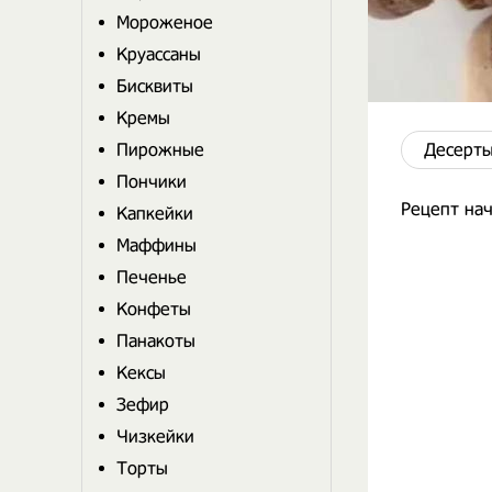
Мороженое
Круассаны
Бисквиты
Кремы
Пирожные
Десерты
Пончики
Рецепт на
Капкейки
Маффины
Печенье
Конфеты
Панакоты
Кексы
Зефир
Чизкейки
Торты