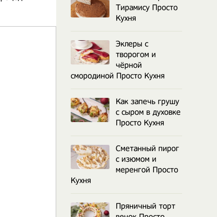
Тирамису Просто
Кухня
Эклеры с
творогом и
чёрной
смородиной Просто Кухня
Как запечь грушу
с сыром в духовке
Просто Кухня
Сметанный пирог
с изюмом и
меренгой Просто
Кухня
Пряничный торт
венок Просто