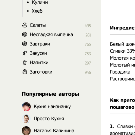
Куличи
Хлеб
Салаты
495
Ингредие
Несладкая выпечка
281
Завтраки
Белый шокол
765
Сливки 33% 
Закуски
753
Молотая ко
Напитки
297
Молотый им
Заготовки
Гвоздика - 
946
Растворимы
Популярные авторы
Как приг
Кухня наизнанку
пошагово
Просто Кухня
1.
Сливки 
Наталья Калинина
ароматизир