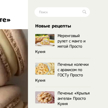
те»
.
Новые рецепты
Меренговый
рулет с манго и
мятой Просто
Кухня
Печенье колечки
с арахисом по
ГОСТу Просто
Кухня
Печенье «Крылья
ангела» Просто
Кухня