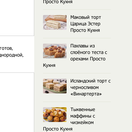
Просто Кухня
Маковый торт
Царица Эстер
Просто Кухня
Пахлавы из
готов,
слоёного теста с
днородной,
орехами Просто
Кухня
Исландский торт с
черносливом
«Винартерта»
Тыквенные
маффины с
чизкейком
Просто Кухня