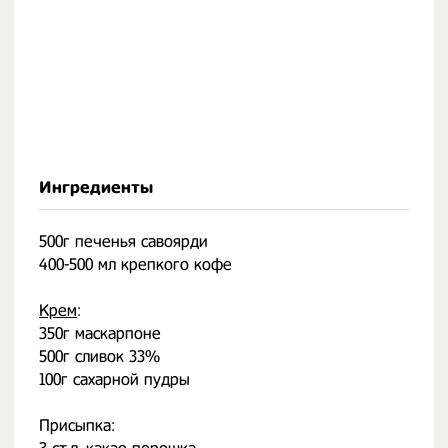
Ингредиенты
500г печенья савоярди
400-500 мл крепкого кофе
⠀
Крем
:
350г маскарпоне
500г сливок 33%
100г сахарной пудры
⠀
Присыпка: