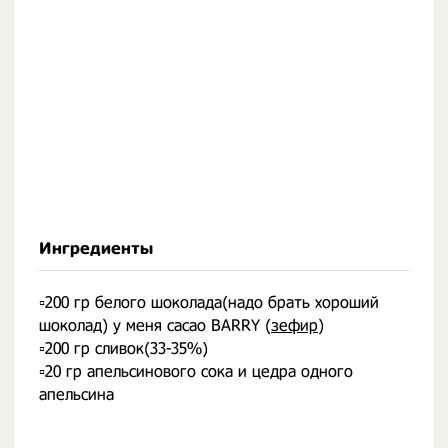
Ингредиенты
▫️200 гр белого шоколада(надо брать хороший
шоколад) у меня cacao BARRY (
зефир
)
▫️200 гр сливок(33-35%)
▫️20 гр апельсинового сока и цедра одного
апельсина