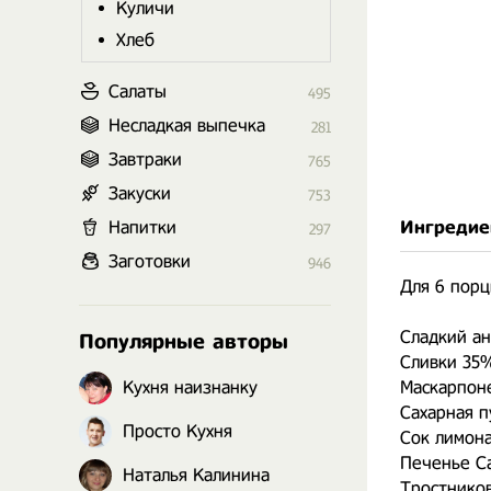
Куличи
Хлеб
Салаты
495
Несладкая выпечка
281
Завтраки
765
Закуски
753
Напитки
Ингредие
297
Заготовки
946
Для 6 порц
Сладкий ан
Популярные авторы
Сливки 35%
Кухня наизнанку
Маскарпоне
Сахарная пу
Просто Кухня
Сок лимона
Печенье Са
Наталья Калинина
Тростниковы