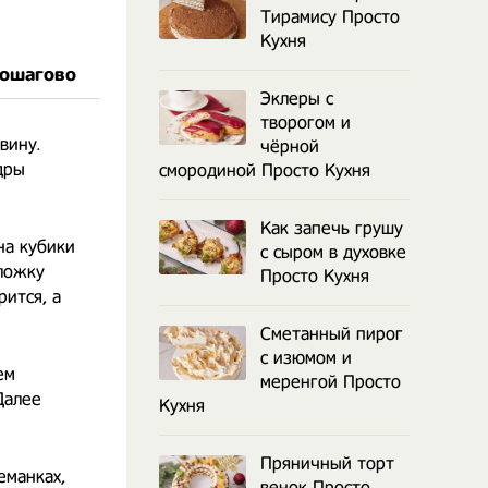
Тирамису Просто
Кухня
пошагово
Эклеры с
творогом и
вину. ⠀
чёрной
дры
смородиной Просто Кухня
Как запечь грушу
на кубики
с сыром в духовке
 ложку
Просто Кухня
рится, а
Сметанный пирог
с изюмом и
ем
меренгой Просто
Далее
Кухня
⠀
Пряничный торт
еманках,
венок Просто