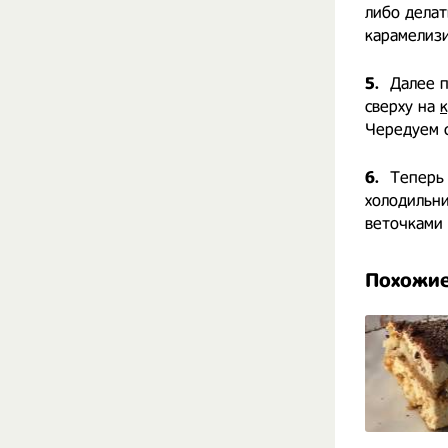
либо делат
карамелизи
5.
Далее 
сверху на
Чередуем с
6.
Теперь
холодильни
веточками 
Похожие