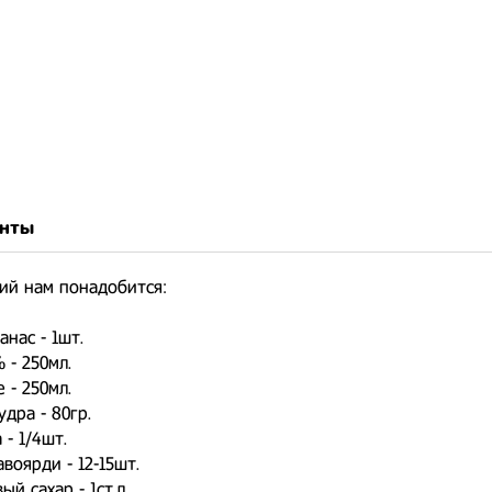
нты
ий нам понадобится:
анас - 1шт.
 - 250мл.
 - 250мл.
дра - 80гр.
 - 1/4шт.
воярди - 12-15шт.
й сахар - 1ст.л.