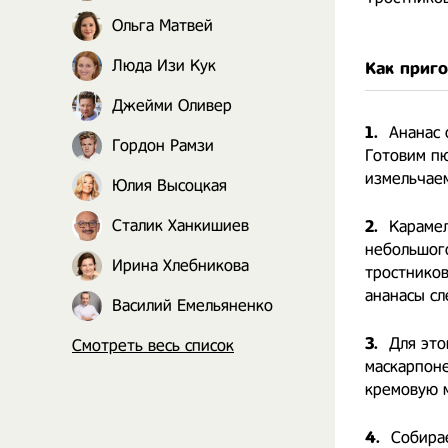
Ольга Матвей
Люда Изи Кук
Как приг
Джейми Оливер
1.
Ананас 
Гордон Рамзи
Готовим пю
измельчаем
Юлия Высоцкая
Сталик Ханкишиев
2.
Карамел
небольшого
Ирина Хлебникова
тростников
ананасы сл
Василий Емельяненко
3.
Для это
Смотреть весь список
маскарпоне
кремовую м
4.
Собир