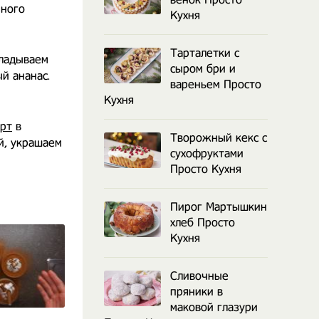
много
Кухня
Тарталетки с
кладываем
сыром бри и
й ананас.
вареньем Просто
Кухня
рт
в
Творожный кекс с
й, украшаем
сухофруктами
Просто Кухня
Пирог Мартышкин
хлеб Просто
Кухня
Сливочные
пряники в
маковой глазури