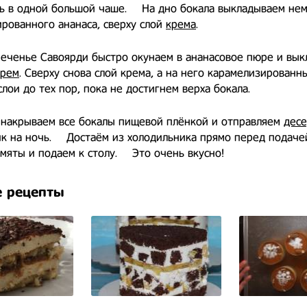
ь в одной большой чаше. ⠀ На дно бокала выкладываем не
рованного ананаса, сверху слой
крема
.
печенье Савоярди быстро окунаем в ананасовое пюре и вы
крем
. Сверху снова слой крема, а на него карамелизированны
лои до тех пор, пока не достигнем верха бокала. ⠀
 накрываем все бокалы пищевой плёнкой и отправляем
десе
к на ночь. ⠀ Достаём из холодильника прямо перед подаче
мяты и подаем к столу. ⠀ Это очень вкусно!
 рецепты