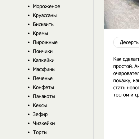
Мороженое
Круассаны
Бисквиты
Кремы
Пирожные
Десерты
Пончики
Как сделат
Капкейки
простой. А
Маффины
очаровател
Печенье
покажу, ка
Конфеты
стать ново
тестом и с
Панакоты
Кексы
Зефир
Чизкейки
Торты