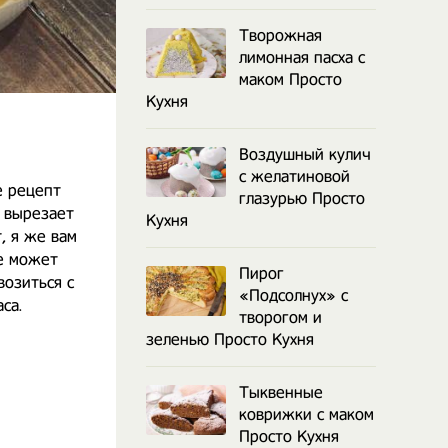
Творожная
лимонная пасха с
маком Просто
Кухня
Воздушный кулич
с желатиновой
е рецепт
глазурью Просто
о вырезает
Кухня
, я же вам
ое может
Пирог
возиться с
«Подсолнух» с
са. ⠀
творогом и
зеленью Просто Кухня
Тыквенные
коврижки с маком
Просто Кухня