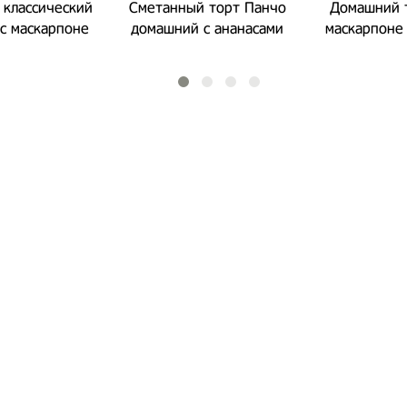
классический
Сметанный торт Панчо
Домашний 
с маскарпоне
домашний с ананасами
маскарпоне