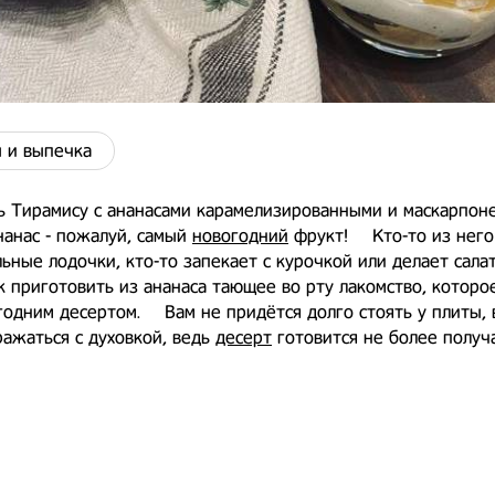
 и выпечка
ь Тирамису с ананасами карамелизированными и маскарпон
нанас - пожалуй, самый
новогодний
фрукт! ⠀ Кто-то из нег
ьные лодочки, кто-то запекает с курочкой или делает салат
к приготовить из ананаса тающее во рту лакомство, котор
годним десертом. ⠀ Вам не придётся долго стоять у плиты, 
ражаться с духовкой, ведь
десерт
готовится не более получа