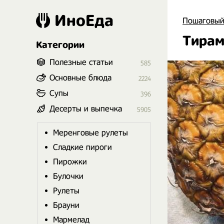
ИноЕда
Пошаговый
Тирам
Категории
Полезные статьи
585
Основные блюда
2224
Супы
396
Десерты и выпечка
5905
Меренговые рулеты
Сладкие пироги
Пирожки
Булочки
Рулеты
Брауни
Мармелад