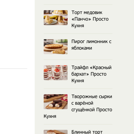
Торт медовик
«Панчо» Просто
Кухня
Пирог лимонник с
яблоками
Трайфл «Красный
бархат» Просто
Кухня
Творожные сырки
с варёной
сгущёнкой Просто
Кухня
Блинный торт