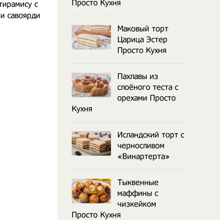
Просто Кухня
тирамису с
Бисквитный торт
Торт панчо с 
 и савоярди
Тирамису
и орех
Маковый торт
Царица Эстер
Просто Кухня
Пахлавы из
слоёного теста с
орехами Просто
Кухня
Исландский торт с
черносливом
«Винартерта»
Тыквенные
маффины с
чизкейком
Просто Кухня