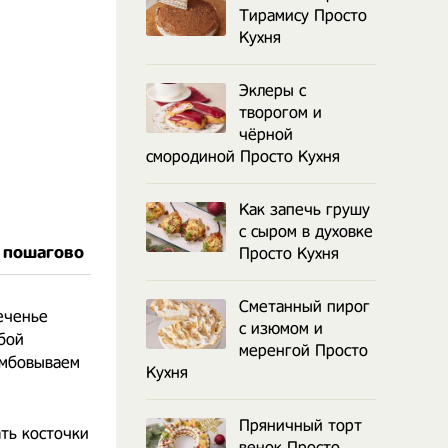
Тирамису Просто
Кухня
Эклеры с
творогом и
чёрной
смородиной Просто Кухня
Как запечь грушу
с сыром в духовке
т пошагово
Просто Кухня
Сметанный пирог
еченье
с изюмом и
юбой
меренгой Просто
амбовываем
Кухня
Пряничный торт
ать косточки
венок Просто