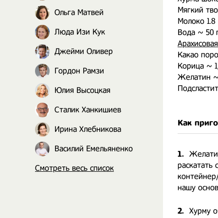
Мягкий тво
Ольга Матвей
Молоко 1.8
Люда Изи Кук
Вода ~ 50 
Арахисовая
Джейми Оливер
Какао поро
Корица ~ 1/
Гордон Рамзи
Желатин ~
Подсластит
Юлия Высоцкая
Сталик Ханкишиев
Как приг
Ирина Хлебникова
Василий Емельяненко
1.
Желатин
раскатать 
Смотреть весь список
контейнер/
нашу основ
2.
Хурму о