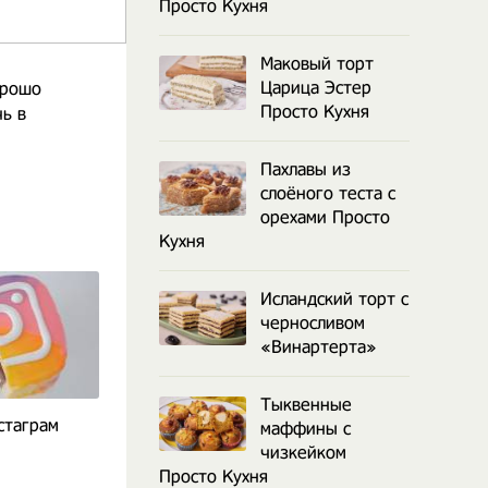
Просто Кухня
Маковый торт
Царица Эстер
орошо
Просто Кухня
чь в
Пахлавы из
слоёного теста с
орехами Просто
Кухня
Исландский торт с
черносливом
«Винартерта»
Тыквенные
стаграм
Муссовый Яблочный Торт
Муссовый 
маффины с
с Зеркальной Глазурью
фисташками, 
чизкейком
желе и шок
Просто Кухня