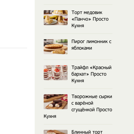
Торт медовик
«Панчо» Просто
Кухня
Пирог лимонник с
яблоками
Трайфл «Красный
бархат» Просто
Кухня
Творожные сырки
с варёной
сгущёнкой Просто
Кухня
Блинный торт