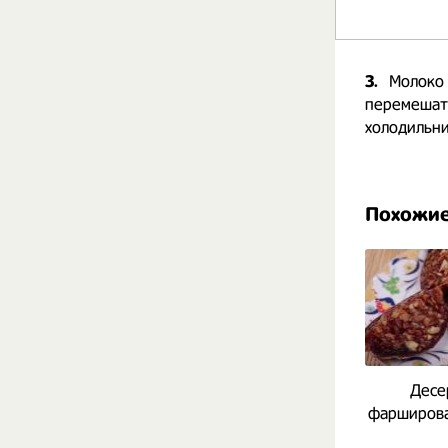
3.
Молоко 
перемешать
холодильни
Похожие
Десе
фарширова