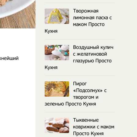
Творожная
лимонная пасха с
маком Просто
Кухня
Воздушный кулич
с желатиновой
ежнейший
глазурью Просто
Кухня
Пирог
«Подсолнух» с
творогом и
зеленью Просто Кухня
Тыквенные
коврижки с маком
Просто Кухня