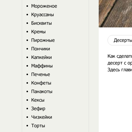
Мороженое
Круассаны
Бисквиты
Кремы
Пирожные
Десерты
Пончики
Как сдела
Капкейки
десерт с о
Маффины
Здесь глав
Печенье
Конфеты
Панакоты
Кексы
Зефир
Чизкейки
Торты