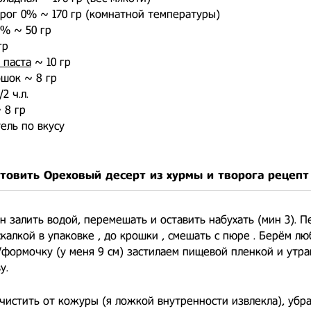
рог 0% ~ 170 гр (комнатной температуры)
 % ~ 50 гр
гр
 паста
~ 10 гр
шок ~ 8 гр
2 ч.л.
 8 гр
ель по вкусу
отовить Ореховый десерт из хурмы и творога рецеп
 залить водой, перемешать и оставить набухать (мин 3). П
скалкой в упаковке , до крошки , смешать с пюре . Берём л
формочку (у меня 9 см) застилаем пищевой пленкой и утр
у.
чистить от кожуры (я ложкой внутренности извлекла), убр