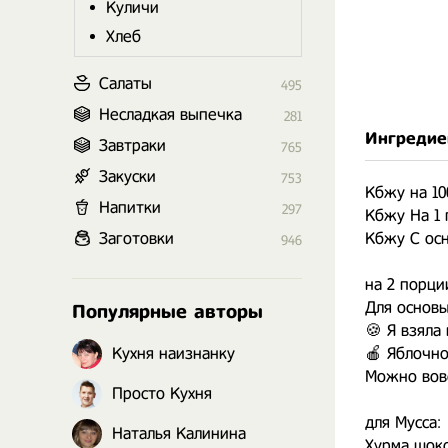
Куличи
Хлеб
Салаты
495
Несладкая выпечка
281
Ингредие
Завтраки
765
Закуски
753
Кбжу на 100
Напитки
297
Кбжу На 1 п
Заготовки
Кбжу С осно
946
⠀
на 2 порци
Для основы
Популярные авторы
🍪 Я взяла
Кухня наизнанку
🍎 Яблочно
Можно вовс
Просто Кухня
⠀
для Мусса:
Наталья Калинина
Хурма шоко