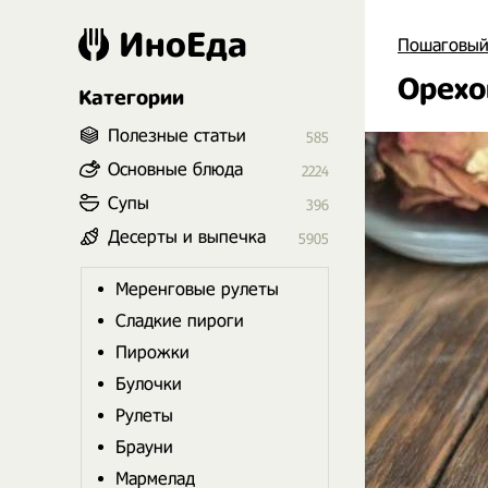
ИноЕда
Пошаговый
Орехо
Категории
Полезные статьи
585
Основные блюда
2224
Супы
396
Десерты и выпечка
5905
Меренговые рулеты
Сладкие пироги
Пирожки
Булочки
Рулеты
Брауни
Мармелад