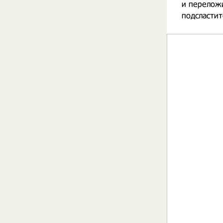
и переложи
подсластит