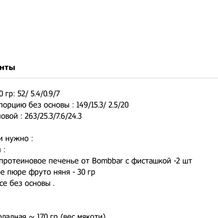
нты
 гр: 52/ 5.4/0.9/7
орцию без основы : 149/15.3/ 2.5/20
вой : 263/25.3/7.6/24.3
и нужно :
 :
 протеиновое печенье от Bombbar с фисташкой -2 шт
е пюре фруто няня - 30 гр
е без основы .
ладная ~ 170 гр (вес мякоти)