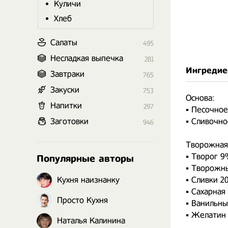
Куличи
Хлеб
Салаты
495
Несладкая выпечка
281
Ингредие
Завтраки
765
Закуски
753
Основа:
Напитки
297
▪︎ Песочное
Заготовки
▪︎ Сливочно
946
⠀
Творожная
▪︎ Творог 9
Популярные авторы
▪︎ Творожны
Кухня наизнанку
▪︎ Сливки 2
▪︎ Сахарная
Просто Кухня
▪︎ Ванильный
▪︎ Желатин
Наталья Калинина
⠀