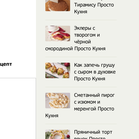
Тирамису Просто
Кухня
Эклеры с
творогом и
чёрной
смородиной Просто Кухня
ецепт
Как запечь грушу
с сыром в духовке
Просто Кухня
Сметанный пирог
с изюмом и
меренгой Просто
Кухня
Пряничный торт
венок Просто