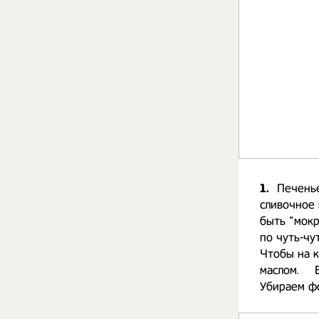
1.
Печенье
сливочное 
быть "мокр
по чуть-чу
Чтобы на 
маслом. ⠀ 
Убираем фо