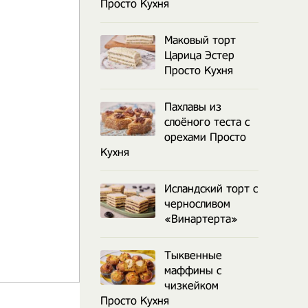
Просто Кухня
Маковый торт
Царица Эстер
Просто Кухня
Пахлавы из
слоёного теста с
орехами Просто
Кухня
Исландский торт с
черносливом
«Винартерта»
Тыквенные
маффины с
чизкейком
Просто Кухня