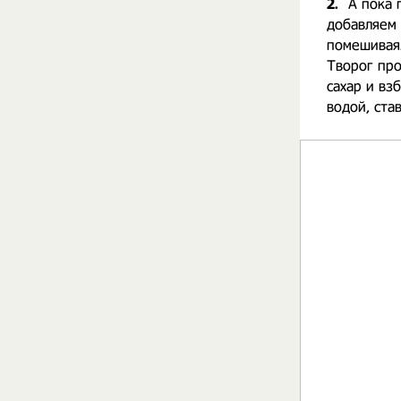
2.
А пока 
добавляем 
помешивая.
Творог про
сахар и вз
водой, ста