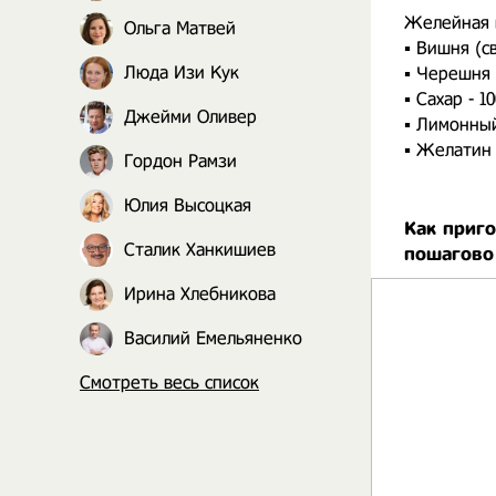
Желейная 
Ольга Матвей
▪︎ Вишня (
Люда Изи Кук
▪︎ Черешня 
▪︎ Сахар - 10
Джейми Оливер
▪︎ Лимонный 
▪︎ Желатин
Гордон Рамзи
Юлия Высоцкая
Как приг
Сталик Ханкишиев
пошагово
Ирина Хлебникова
Василий Емельяненко
Смотреть весь список