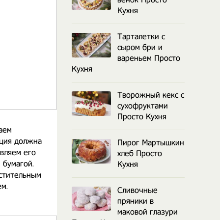
Кухня
Тарталетки с
сыром бри и
вареньем Просто
Кухня
Творожный кекс с
сухофруктами
Просто Кухня
аем
нция должна
Пирог Мартышкин
авляем его
хлеб Просто
 бумагой.
Кухня
астительным
м. ⠀
Сливочные
пряники в
маковой глазури