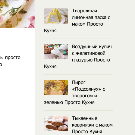
Творожная
лимонная пасха с
маком Просто
Кухня
Воздушный кулич
с желатиновой
Вы просто
глазурью Просто
о
Кухня
Пирог
«Подсолнух» с
творогом и
зеленью Просто Кухня
Тыквенные
коврижки с маком
Просто Кухня