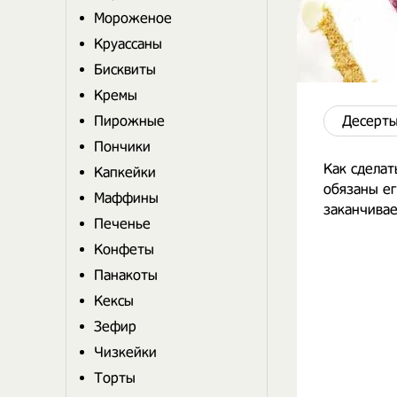
Мороженое
Круассаны
Бисквиты
Кремы
Пирожные
Десерты
Пончики
Как сдела
Капкейки
обязаны ег
Маффины
заканчивае
Печенье
Конфеты
Панакоты
Кексы
Зефир
Чизкейки
Торты