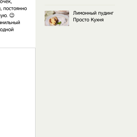
очек,
я, постоянно
Лимонный пудинг
ую. 😉
Просто Кухня
анильный
лодной