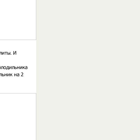
литы. И
олодильника
льник на 2