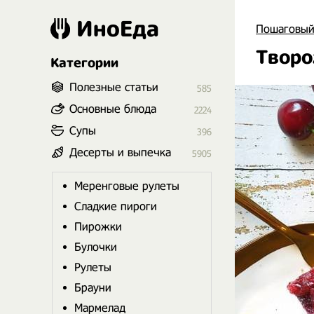
ИноЕда
Пошаговый
Творо
Категории
Полезные статьи
585
Основные блюда
2224
Супы
396
Десерты и выпечка
5905
Меренговые рулеты
Сладкие пироги
Пирожки
Булочки
Рулеты
Брауни
Мармелад