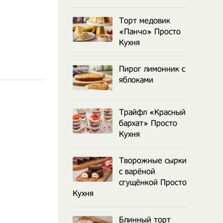
Торт медовик
«Панчо» Просто
Кухня
Пирог лимонник с
яблоками
Трайфл «Красный
бархат» Просто
Кухня
Творожные сырки
с варёной
сгущёнкой Просто
Кухня
Блинный торт