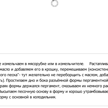
 измельчаем в мясорубке или в измельчителе. ⠀ Растаплив
масло и добавляем его в крошку, перемешиваем (консисте
ого песка"- тут желательно не переборщить с маслом, доб
ть). Простилаем дно и бока разъёмной формы пергаментной
краях формы держался пергамент, смазываем их немного р
Высыпаем песочную основу в форму и хорошо утрамбовывае
рму с основной в холодильник. ⠀