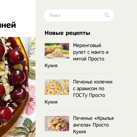
шней
.
Новые рецепты
Меренговый
рулет с манго и
мятой Просто
Кухня
Печенье колечки
с арахисом по
ГОСТу Просто
Кухня
Печенье «Крылья
ангела» Просто
Кухня