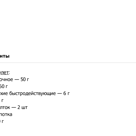
нты
улет
:
очное — 50 г
60 г
хие быстродействующие — 6 г
 г
лток — 2 шт
потка
 г