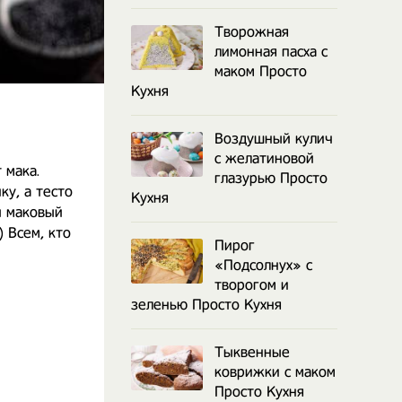
Творожная
лимонная пасха с
маком Просто
Кухня
Воздушный кулич
с желатиновой
 мака.
глазурью Просто
ку, а тесто
Кухня
й маковый
 Всем, кто
Пирог
«Подсолнух» с
творогом и
зеленью Просто Кухня
Тыквенные
коврижки с маком
Просто Кухня