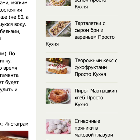
ками, мягким
Кухня
состояния
ше (не 80, а
Тарталетки с
шуюся воду.
сыром бри и
 белками,
вареньем Просто
.
Кухня
мм). По
Творожный кекс с
инку.
сухофруктами
о время
Просто Кухня
гамента.
ет будет
тудить и
Пирог Мартышкин
хлеб Просто
Кухня
Сливочные
к:
Инстаграм
пряники в
маковой глазури