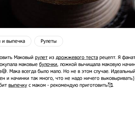
 и выпечка
Рулеты
товить Маковый
рулет
из
дрожжевого теста
рецепт. Я фанат
покупала маковые
булочки
, ложкой вычищала маковую начин
😅. Мака всегда было мало. Но не в этом случае. Идеальны
ен и начинки так много, что не надо ничего выковыривать))
юбит
выпечку
с маком - рекомендую приготовить🥰.