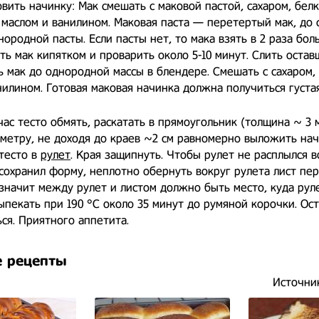
вить начинку: Мак смешать с маковой пастой, сахаром, бел
маслом и ванилином. Маковая паста — перетертый мак, до 
ородной пасты. Если пасты нет, то мака взять в 2 раза боль
лить мак кипятком и проварить около 5-10 минут. Слить остав
 мак до однородной массы в блендере. Смешать с сахаром,
нилином. Готовая маковая начинка должна получиться густая
час тесто обмять, раскатать в прямоугольник (толщина ~ 3 
метру, не доходя до краев ~2 см равномерно выложить нач
тесто в
рулет
. Края защипнуть. Чтобы рулет не расплылся в
сохранил форму, неплотно обернуть вокруг рулета лист пер
значит между рулет и листом должно быть место, куда рул
ыпекать при 190 °C около 35 минут до румяной корочки. Ос
ся. Приятного аппетита.
 рецепты
Источни