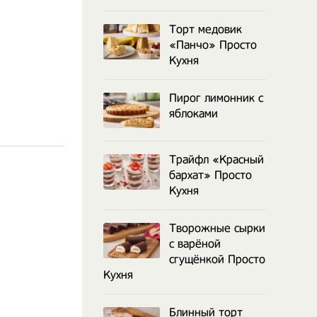
Торт медовик
«Панчо» Просто
Кухня
Пирог лимонник с
яблоками
Трайфл «Красный
бархат» Просто
Кухня
Творожные сырки
с варёной
сгущёнкой Просто
Кухня
Блинный торт