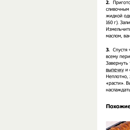
2.
Пригото
сливочным 
жидкой одн
160 г). За
Измельчить
маслом, ва
3.
Спустя 
всему пери
Завернуть 
выпечку
и 
Неплотно, 
«расти». В
наслаждать
Похожие