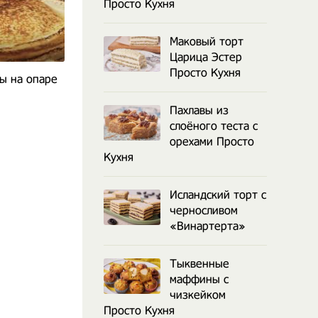
Просто Кухня
Маковый торт
Царица Эстер
Просто Кухня
ы на опаре
Французский бурдалу
Маковые бул
грушевый пирог
дрожжевого
Пахлавы из
слоёного теста с
орехами Просто
Кухня
Исландский торт с
черносливом
«Винартерта»
Тыквенные
маффины с
чизкейком
Просто Кухня