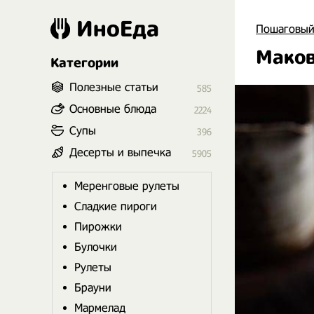
ИноЕда
Пошаговый
Маков
Категории
Полезные статьи
585
Основные блюда
2224
Супы
396
Десерты и выпечка
5905
Меренговые рулеты
Сладкие пироги
Пирожки
Булочки
Рулеты
Брауни
Мармелад