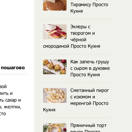
Тирамису Просто
Кухня
Эклеры с
творогом и
чёрной
смородиной Просто Кухня
Как запечь грушу
 пошагово
с сыром в духовке
Просто Кухня
вой
Сметанный пирог
пить и
с изюмом и
ь сахар и
меренгой Просто
о, желтки,
Кухня
сто
Пряничный торт
венок Просто