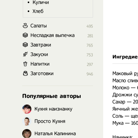
Куличи
Хлеб
Салаты
495
Несладкая выпечка
281
Завтраки
765
Закуски
753
Ингредие
Напитки
297
Заготовки
Маковый
р
946
Масло слив
Молоко — 
Дрожжи су
Популярные авторы
Сахар — 20
Кухня наизнанку
Яичный же
Соль — ще
Просто Кухня
Мука — 160
⠀
Наталья Калинина
Начинка: