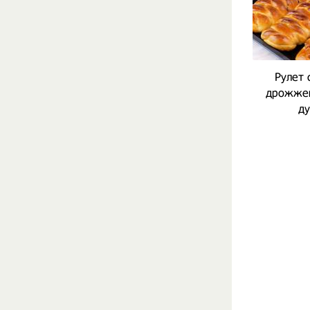
Рулет 
дрожжев
ду