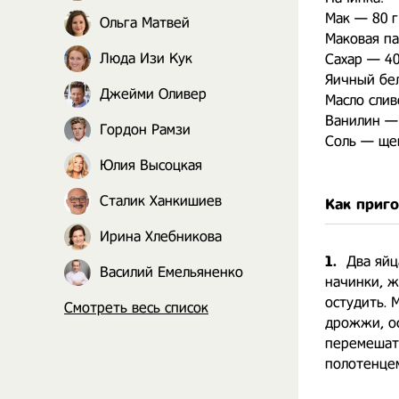
Мак — 80 г
Ольга Матвей
Маковая па
Люда Изи Кук
Сахар — 40
Яичный бе
Джейми Оливер
Масло слив
Ванилин —
Гордон Рамзи
Соль — ще
Юлия Высоцкая
Сталик Ханкишиев
Как приг
Ирина Хлебникова
1.
Два яйц
Василий Емельяненко
начинки, ж
остудить. 
Смотреть весь список
дрожжи, ос
перемешать
полотенцем