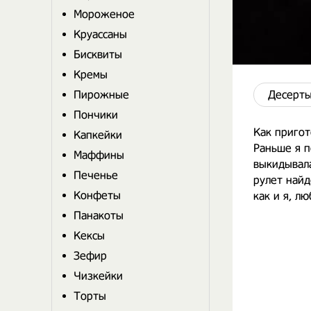
Мороженое
Круассаны
Бисквиты
Кремы
Пирожные
Десерты
Пончики
Как приго
Капкейки
Раньше я 
Маффины
выкидывала
Печенье
рулет найд
Конфеты
как и я, л
Панакоты
Кексы
Зефир
Чизкейки
Торты