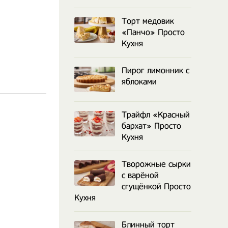
Торт медовик
«Панчо» Просто
Кухня
Пирог лимонник с
яблоками
Трайфл «Красный
бархат» Просто
Кухня
Творожные сырки
с варёной
сгущёнкой Просто
Кухня
Блинный торт