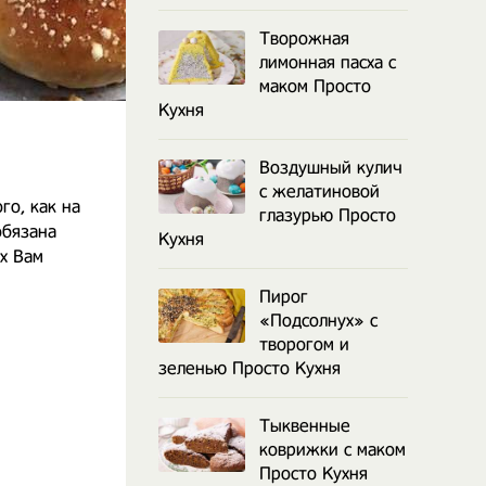
Творожная
лимонная пасха с
маком Просто
Кухня
Воздушный кулич
с желатиновой
го, как на
глазурью Просто
обязана
Кухня
х Вам
Пирог
«Подсолнух» с
творогом и
зеленью Просто Кухня
Тыквенные
коврижки с маком
Просто Кухня