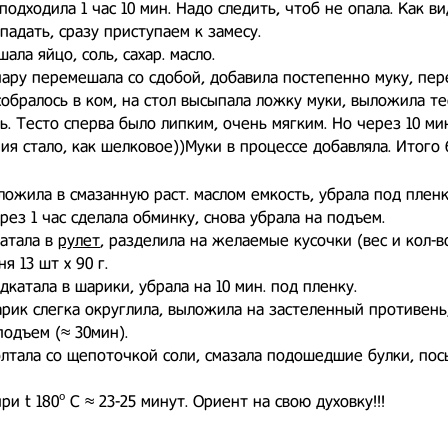
подходила 1 час 10 мин. Надо следить, чтоб не опала. Как ви
падать, сразу приступаем к замесу.
ала яйцо, соль, сахар. масло.
ару перемешала со сдобой, добавила постепенно муку, пер
собралось в ком, на стол высыпала ложку муки, выложила те
. Тесто сперва было липким, очень мягким. Но через 10 ми
я стало, как шелковое))Муки в процессе добавляла. Итого 6
ложила в смазанную раст. маслом емкость, убрала под пленк
рез 1 час сделала обминку, снова убрала на подъем.
атала в
рулет
, разделила на желаемые кусочки (вес и кол-
ня 13 шт х 90 г.
дкатала в шарики, убрала на 10 мин. под пленку.
ик слегка округлила, выложила на застеленный противень
подъем (≈ 30мин).
лтала со щепоточкой соли, смазала подошедшие булки, пос
ри t 180º С ≈ 23-25 минут. Ориент на свою духовку!!!