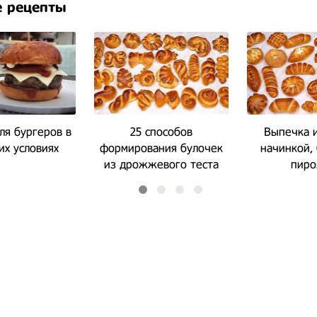
 рецепты
ля бургеров в
25 способов
Выпечка и
х условиях
формирования булочек
начинкой,
из дрожжевого теста
пир