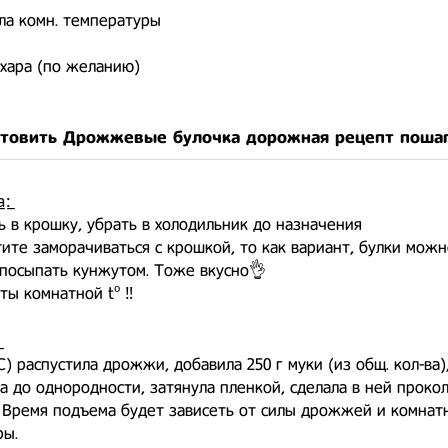
асла комн. температуры
хара (по желанию)
отовить Дрожжевые булочка дорожная рецепт поша
̲:̲
 в крошку, убрать в холодильник до назначения
тите заморачиваться с крошкой, то как вариант, булки можн
 посыпать кунжутом. Тоже вкусно👌
ты комнатной tº ‼️
С) распустила дрожжи, добавила 250 г муки (из общ. кол-ва)
 до однородности, затянула пленкой, сделала в ней прокол
 Время подъема будет зависеть от силы дрожжей и комнат
ры.