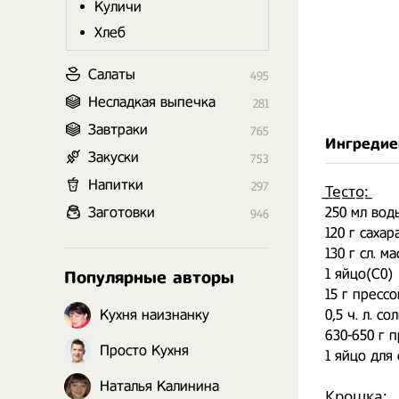
Куличи
Хлеб
Салаты
495
Несладкая выпечка
281
Завтраки
765
Ингредие
Закуски
753
Напитки
297
̲Т̲е̲с̲т̲о̲:̲
Заготовки
250 мл вод
946
120 г сахар
130 г сл. ма
1 яйцо(С0)
Популярные авторы
15 г пресс
Кухня наизнанку
0,5 ч. л. со
630-650 г 
Просто Кухня
1 яйцо для
Наталья Калинина
̲К̲р̲о̲ш̲к̲а̲:̲