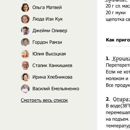
20 г сл. м
Ольга Матвей
20 г муки
Люда Изи Кук
щепотка са
Джейми Оливер
Как приг
Гордон Рамзи
Юлия Высоцкая
1.
̲К̲р̲о̲ш̲к̲а
Перетереть
Сталик Ханкишиев
Если не хо
Ирина Хлебникова
молоком и
Все продук
Василий Емельяненко
2.
О̲п̲а̲р̲а̲:̲
Смотреть весь список
В воде(38º
перемешала
на подъем.
температу