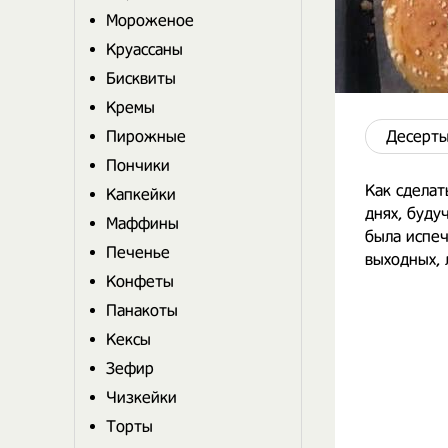
Мороженое
Круассаны
Бисквиты
Кремы
Пирожные
Десерты
Пончики
Как сдела
Капкейки
днях, буду
Маффины
была испе
Печенье
выходных, 
Конфеты
Панакоты
Кексы
Зефир
Чизкейки
Торты