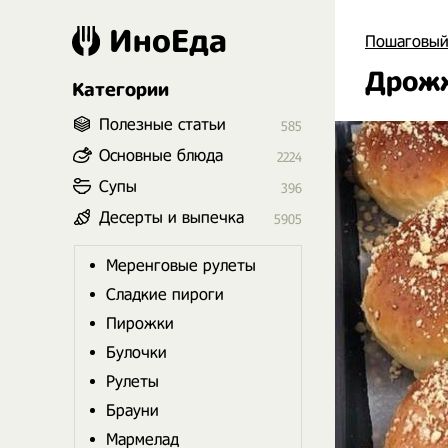
ИноЕда
Пошаговый
Дрож
Категории
Полезные статьи
585
Основные блюда
2224
Супы
396
Десерты и выпечка
5905
Меренговые рулеты
Сладкие пироги
Пирожки
Булочки
Рулеты
Брауни
Мармелад