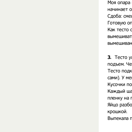
Моя опара 
начинает о
Сдоба: смеш
Готовую оп
Как тесто 
вымешивать
вымешивани
3.
Тесто у
подъем. Че
Тесто подк
сами). У ме
Кусочки по
Каждый шар
пленку на 
Яйцо разбо
крошкой.
Выпекала п