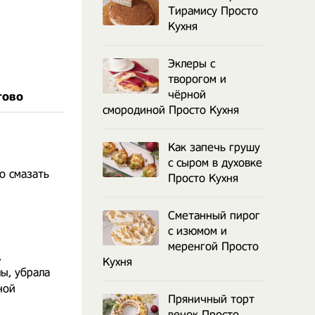
Тирамису Просто
Кухня
Эклеры с
творогом и
чёрной
гово
смородиной Просто Кухня
Как запечь грушу
с сыром в духовке
о смазать
Просто Кухня
Сметанный пирог
с изюмом и
меренгой Просто
,
Кухня
ы, убрала
ной
Пряничный торт
венок Просто