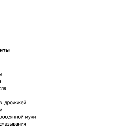
нты
ы
а
сла
ов. дрожжей
ли
просеянной муки
 смазывания