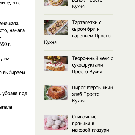
дите, что
Кухня
Тарталетки с
емешала.
сыром бри и
сто, начала
вареньем Просто
н.
Кухня
50 г.
Творожный кекс с
у на
сухофруктами
Просто Кухня
во выбираем
Пирог Мартышкин
, убрала под
хлеб Просто
Кухня
ыпала
Сливочные
пряники в
маковой глазури