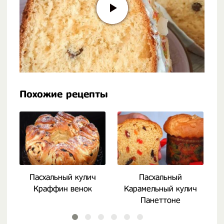
Похожие рецепты
Пасхальный кулич
Пасхальный
Краффин венок
Карамельный кулич
Панеттоне
П