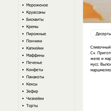
Мороженое
Круассаны
Бисквиты
Кремы
Пирожные
Десерты
Пончики
Сливочный
Капкейки
C». Пригот
Маффины
желе и мар
Печенье
мусс. Выло
Конфеты
маршмелло
Панакоты
Кексы
Зефир
Чизкейки
Торты