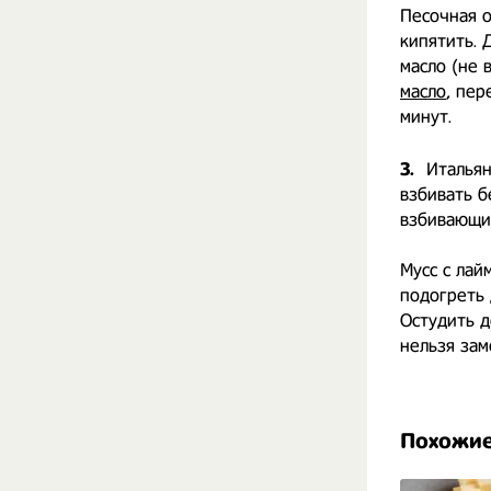
Песочная о
кипятить. 
масло (не 
масло
, пер
минут.
3.
Итальян
взбивать б
взбивающие
Мусс с лай
подогреть 
Остудить д
нельзя зам
Похожие