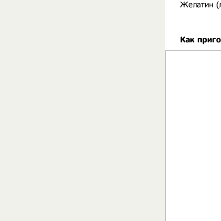
Желатин (л
Как приг