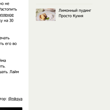
но не
Растопить
Лимонный пудинг
опленое
Просто Кухня
у на 30
Начать
ть его во
айма
ть.
шать. Лайм
тор:
@niksya