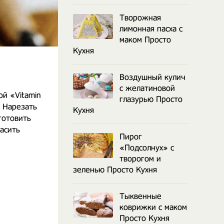
Творожная
лимонная пасха с
маком Просто
Кухня
Воздушный кулич
с желатиновой
й «Vitamin
глазурью Просто
. Нарезать
Кухня
готовить
расить
Пирог
«Подсолнух» с
творогом и
зеленью Просто Кухня
Тыквенные
коврижки с маком
Просто Кухня