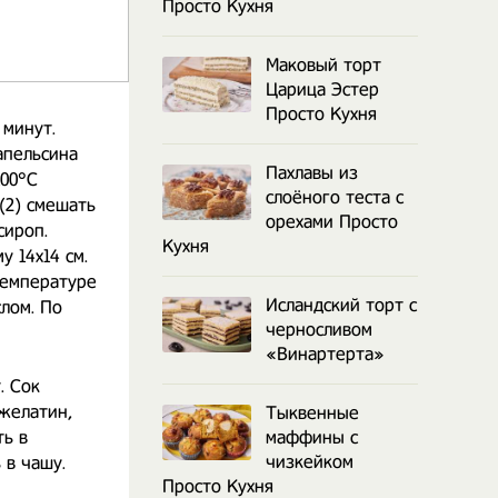
Просто Кухня
Маковый торт
Царица Эстер
Просто Кухня
 минут.
апельсина
Пахлавы из
100°С
слоёного теста с
(2) смешать
орехами Просто
сироп.
Кухня
у 14x14 см.
температуре
Исландский торт с
лом. По
черносливом
«Винартерта»
. Сок
 желатин,
Тыквенные
ть в
маффины с
чизкейком
 в чашу.
Просто Кухня