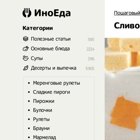
ИноЕда
Пошаговый
Сливо
Категории
Полезные статьи
585
Основные блюда
2224
Супы
396
Десерты и выпечка
5905
Меренговые рулеты
Сладкие пироги
Пирожки
Булочки
Рулеты
Брауни
Мармелад