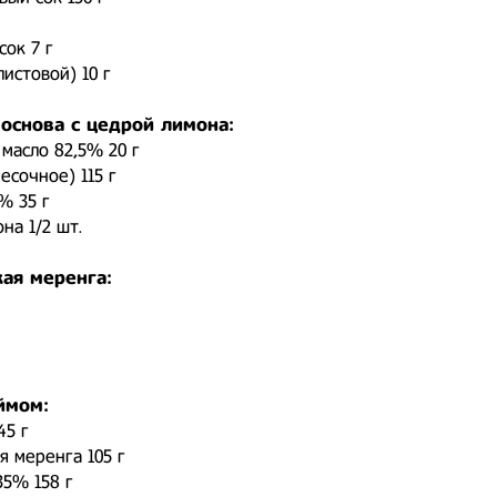
ок 7 г
истовой) 10 г
основа с цедрой лимона:
масло 82,5% 20 г
есочное) 115 г
% 35 г
на 1/2 шт.
ая меренга:
ймом:
45 г
я меренга 105 г
35% 158 г