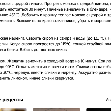
снова с цедрой лимона. Прогреть молоко с цедрой лимона, 
Дать настояться 30 минут. Печенье измельчить в блендере. 
выше 45°С). Добавить в крошку теплое молоко с цедрой и
т
емешать. Выложить по краю стаканчиков, убрать в морозилк
ская меренга. Сварить сироп из сахара и воды (до 121 °С). 
елки. Когда сироп прогреется до 115°С, тонкой струйкой вли
ся белки. Взбить до плотных пиков.
мом. Желатин замочить в холодной воде на 10 минут. Сок л
до 90°С. Отжать желатин и ввести в сок. Сливки слегка взби
о 30°С, чередуя, ввести сливки и меренгу. Аккуратно разме
енить лимоном, иначе сливки свернутся.
 рецепты
Ав