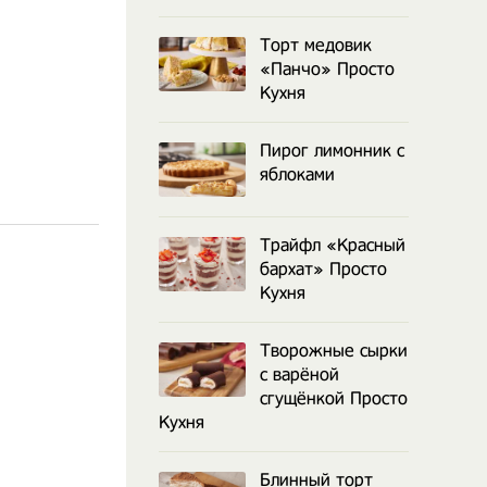
Торт медовик
«Панчо» Просто
Кухня
Пирог лимонник с
яблоками
Трайфл «Красный
бархат» Просто
Кухня
Творожные сырки
с варёной
сгущёнкой Просто
Кухня
Блинный торт