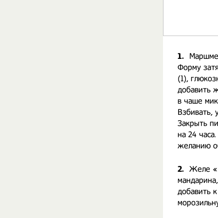
1.
Маршмел
Форму затя
(1), глюкоз
добавить ж
в чаше мик
Взбивать, 
Закрыть пи
на 24 часа
желанию об
2.
Желе «М
мандарина,
добавить к
морозильну