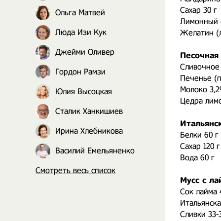
Сахар 30 г
Ольга Матвей
Лимонный с
Люда Изи Кук
Желатин (л
Джейми Оливер
Песочная 
Сливочное 
Гордон Рамзи
Печенье (п
Молоко 3,2
Юлия Высоцкая
Цедра лимо
Сталик Ханкишиев
Итальянск
Ирина Хлебникова
Белки 60 г
Сахар 120 г
Василий Емельяненко
Вода 60 г
Смотреть весь список
Мусс с ла
Сок лайма 
Итальянска
Сливки 33-