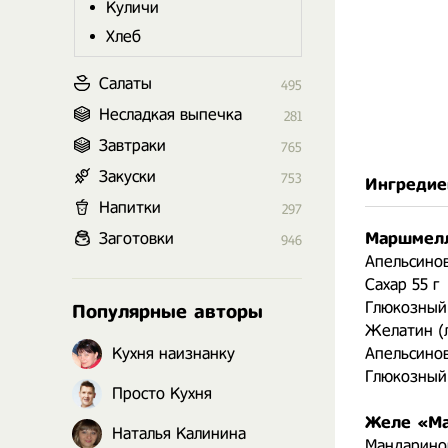
Куличи
Хлеб
Салаты
495
Несладкая выпечка
281
Завтраки
765
Закуски
753
Ингредие
Напитки
297
Заготовки
Маршмелл
946
Апельсинов
Сахар 55 г
Глюкозный 
Популярные авторы
Желатин (л
Кухня наизнанку
Апельсинов
Глюкозный 
Просто Кухня
Желе «Ма
Наталья Калинина
Мандаринов