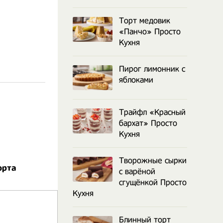
Торт медовик
«Панчо» Просто
Кухня
Пирог лимонник с
яблоками
Трайфл «Красный
бархат» Просто
Кухня
Творожные сырки
орта
с варёной
сгущёнкой Просто
Кухня
Блинный торт