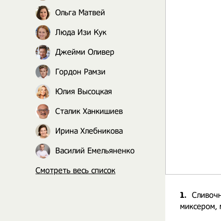
Ольга Матвей
Люда Изи Кук
Джейми Оливер
Гордон Рамзи
Юлия Высоцкая
Сталик Ханкишиев
Ирина Хлебникова
Василий Емельяненко
Смотреть весь список
1.
Сливочн
миксером, 