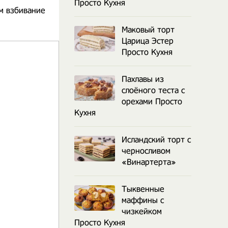
Просто Кухня
м взбивание
Маковый торт
Царица Эстер
Просто Кухня
Пахлавы из
слоёного теста с
орехами Просто
Кухня
Исландский торт с
черносливом
«Винартерта»
Тыквенные
маффины с
чизкейком
Просто Кухня