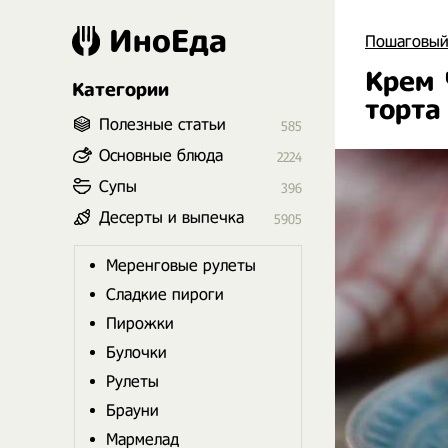
ИноЕда
Пошаговый
Крем 
Категории
торта
Полезные статьи
585
Основные блюда
2224
Супы
396
Десерты и выпечка
5905
Меренговые рулеты
Сладкие пироги
Пирожки
Булочки
Рулеты
Брауни
Мармелад