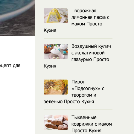
Творожная
лимонная пасха с
маком Просто
Кухня
Воздушный кулич
с желатиновой
глазурью Просто
ецепт для
Кухня
Пирог
«Подсолнух» с
творогом и
зеленью Просто Кухня
Тыквенные
коврижки с маком
Просто Кухня