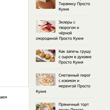
Тирамису Просто
Кухня
Эклеры с
творогом и
чёрной
смородиной Просто Кухня
Как запечь грушу
с сыром в духовке
Просто Кухня
Сметанный пирог
с изюмом и
меренгой Просто
Кухня
ваем
Пряничный торт
венок Просто