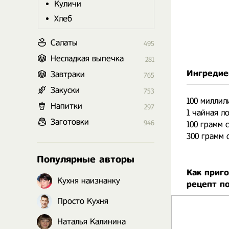
Куличи
Хлеб
Салаты
495
Несладкая выпечка
281
Ингредие
Завтраки
765
Закуски
753
100 миллил
Напитки
297
1 чайная л
Заготовки
946
100 грамм 
300 грамм 
Популярные авторы
Как приго
Кухня наизнанку
рецепт п
Просто Кухня
Наталья Калинина