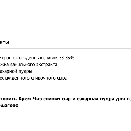
нты
итров охлажденных сливок 33-35%
ожка ванильного экстракта
сахарной пудры
охлажденного сливочного сыра
товить Крем Чиз сливки сыр и сахарная пудра для т
ошагово