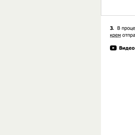
3.
В проце
крем
отпра
Видео