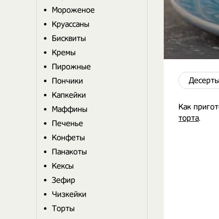
Мороженое
Круассаны
Бисквиты
Кремы
Пирожные
Десерты
Пончики
Капкейки
Как приго
Маффины
торта
.
Печенье
Конфеты
Панакоты
Кексы
Зефир
Чизкейки
Торты