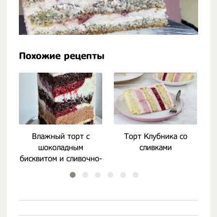
Похожие рецепты
Влажный торт с
Торт Клубника со
Я
шоколадным
сливками
бисквитом и сливочно-
творожныи кремом