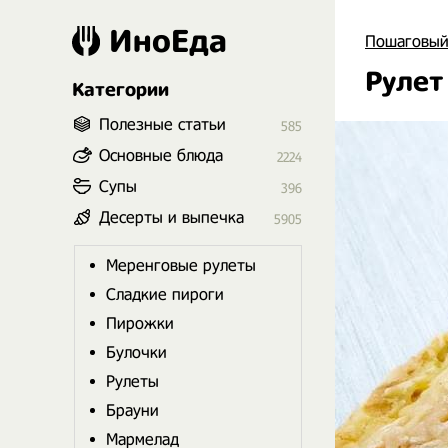
ИноЕда
Пошаговый
Рулет
Категории
Полезные статьи
585
Основные блюда
2224
Супы
396
Десерты и выпечка
5905
Меренговые рулеты
Сладкие пироги
Пирожки
Булочки
Рулеты
Брауни
Мармелад