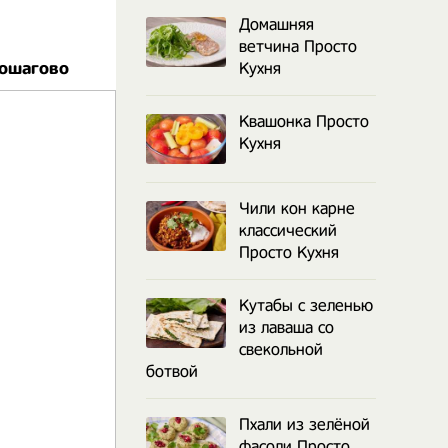
Домашняя
ветчина Просто
пошагово
Кухня
Квашонка Просто
Кухня
Чили кон карне
классический
Просто Кухня
Кутабы с зеленью
из лаваша со
свекольной
ботвой
Пхали из зелёной
фасоли Просто