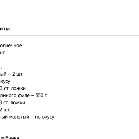
нты
солнечное
шт.
.
ый – 2 шт.
вкусу
3 ст. ложки
риного филе – 550 г
3 ст. ложки
2 шт.
ный молотый – по вкусу
г
 зубчика