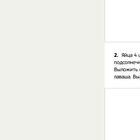
2.
Яйца 4 
подсолнечн
Выложить п
лаваша. В