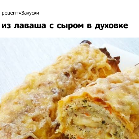
 рецепт
»
Закуски
 из лаваша с сыром в духовке