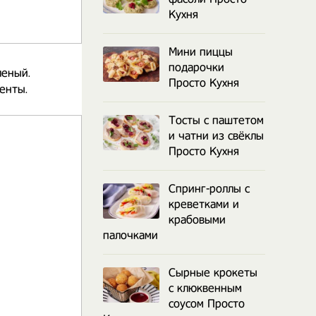
Кухня
Мини пиццы
подарочки
леный.
Просто Кухня
енты.
Тосты с паштетом
и чатни из свёклы
Просто Кухня
Спринг-роллы с
креветками и
крабовыми
палочками
Сырные крокеты
с клюквенным
соусом Просто