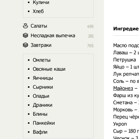
Куличи
Хлеб
Салаты
495
Ингредие
Несладкая выпечка
281
Завтраки
Масло под
765
Лаваш – 2 
Петрушка
Омлеты
Яйцо – 1 шт
Овсяные каши
Лук репчат
Яичницы
Соль – по 
Сырники
Майонез
– 
Фарш из ку
Оладьи
Сметана – 
Драники
Морковь – 
Блины
Перец чёр
Панкейки
Укроп
Сыр – 180 
Вафли
Чеснок – 3