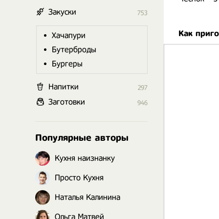
Закуски
753
Как приг
Хачапури
Бутерброды
Бургеры
Напитки
297
Заготовки
946
Популярные авторы
Кухня наизнанку
Просто Кухня
Наталья Калинина
Ольга Матвей