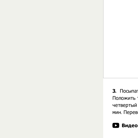
3.
Посыпат
Положить т
четвертый 
мин. Перев
Видео