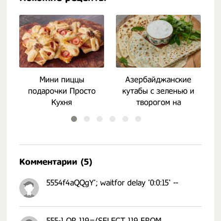
Мини пиццы
Азербайджанские
Ж
подарочки Просто
кутабы с зеленью и
Кухня
творогом на
сковороде
Комментарии (5)
5554f4aQQgY'; waitfor delay '0:0:15' --
555-1 OR 119=(SELECT 119 FROM