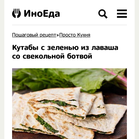
ИноЕда
Пошаговый рецепт
»
Просто Кухня
Кутабы с зеленью из лаваша
.
со свекольной ботвой