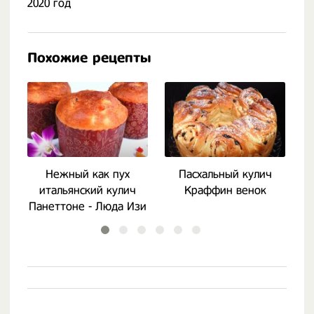
2020 год
Похожие рецепты
Нежный как пух
Пасхальный кулич
П
итальянский кулич
Краффин венок
Панеттоне - Люда Изи
Кук