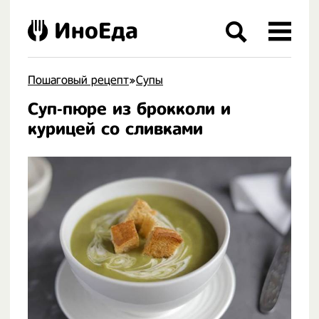
ИноЕда
Пошаговый рецепт
»
Супы
Суп-пюре из брокколи и
.
курицей со сливками