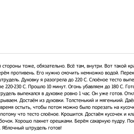
й стороны тоже, обязательно. Всё там, внутри. Вот такой к
ерём противень. Его нужно смочить немножко водой. Пере
трудель. Духовку я разогрела до 220 С. Слоёное тесто вып
е 220-230 С. Прошло 10 минут. Огонь убавляем до 180 С. Го
рудель выпекался в духовке ровно 1 час. Он уже готов. От
крываем. Достаём из духовки. Толстенький и мягенький. Да
время остыть, чтобы потом можно было порезать на кусоч
 потому что тесто слоёное. Крошится. Достаём кусочек и кл
 бочок. Хорошо пахнет орешками. Берём сахарную пудру. П
ё. Яблочный штрудель готов!