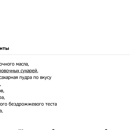
нты
вочного масла,
ровочных сухарей
,
 сахарная пудра по вкусу
,
ов,
ра,
ёного бездрожжевого теста
а,