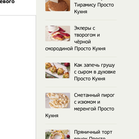
евого
Тирамису Просто
Кухня
Эклеры с
творогом и
чёрной
смородиной Просто Кухня
Как запечь грушу
с сыром в духовке
Просто Кухня
Сметанный пирог
с изюмом и
меренгой Просто
Кухня
Пряничный торт
венок Просто