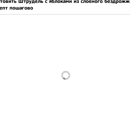
отовить Штрудель с яблоками из слоеного бездрожж
цепт пошагово