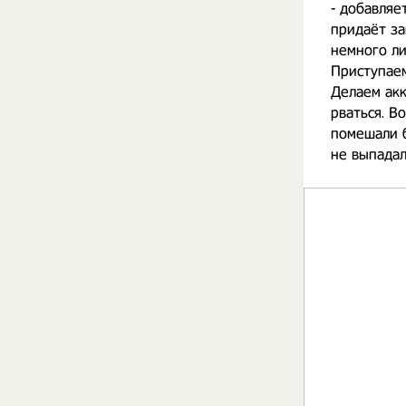
- добавляе
придаёт за
немного ли
Приступае
Делаем акк
рваться. В
помешали б
не выпадал