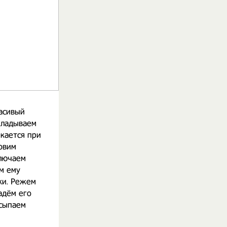
расивый
кладываем
екается при
товим
ключаем
ём ему
ки. Режем
адём его
осыпаем