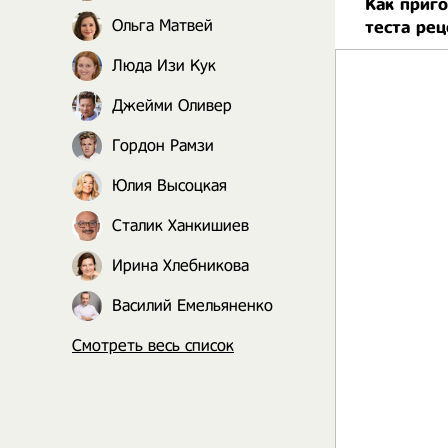
Как приг
Ольга Матвей
теста ре
Люда Изи Кук
Джейми Оливер
Гордон Рамзи
Юлия Высоцкая
Сталик Ханкишиев
Ирина Хлебникова
Василий Емельяненко
Смотреть весь список