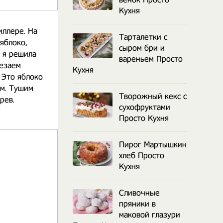
Кухня
иллере. На
Тарталетки с
яблоко,
сыром бри и
о я решила
вареньем Просто
резаем
Кухня
 Это яблоко
ем. Тушим
Творожный кекс с
рев.
сухофруктами
Просто Кухня
Пирог Мартышкин
хлеб Просто
Кухня
Сливочные
пряники в
маковой глазури