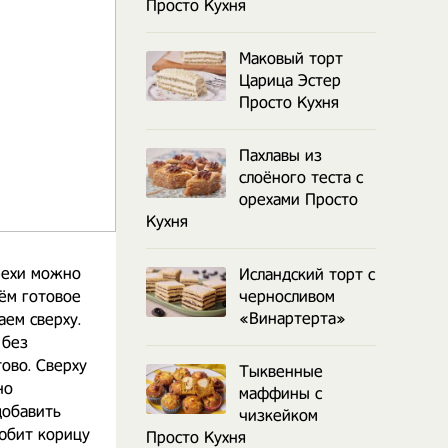
Просто Кухня
Маковый торт
Царица Эстер
Просто Кухня
Пахлавы из
слоёного теста с
орехами Просто
Кухня
рехи можно
Исландский торт с
ём готовое
черносливом
«Винартерта»
аем сверху.
 без
ово. Сверху
Тыквенные
но
маффины с
добавить
чизкейком
любит корицу
Просто Кухня