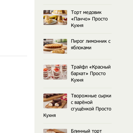
Торт медовик
«Панчо» Просто
Кухня
Пирог лимонник с
яблоками
Трайфл «Красный
бархат» Просто
Кухня
Творожные сырки
с варёной
сгущёнкой Просто
Кухня
Блинный торт