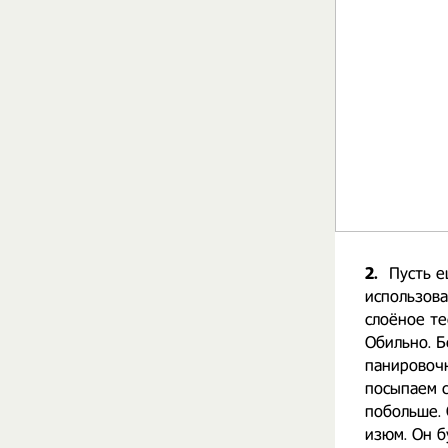
2.
Пусть е
использова
слоёное те
Обильно. Б
панировочн
посыпаем с
побольше. 
изюм. Он б