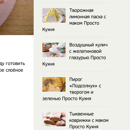
Творожная
лимонная пасха с
маком Просто
Кухня
Воздушный кулич
с желатиновой
глазурью Просто
ду готовить
Кухня
ое слоёное
Пирог
«Подсолнух» с
творогом и
зеленью Просто Кухня
Тыквенные
коврижки с маком
Просто Кухня