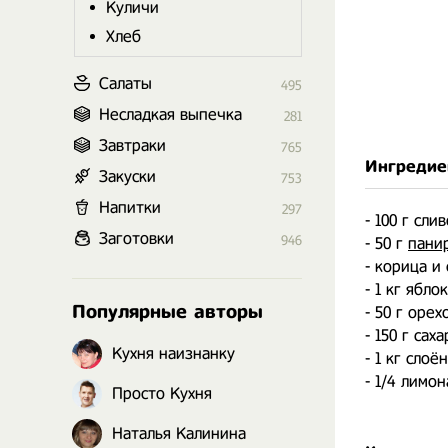
Куличи
Хлеб
Салаты
495
Несладкая выпечка
281
Завтраки
765
Ингредие
Закуски
753
Напитки
297
- 100 г сли
Заготовки
946
- 50 г
пани
- корица и
- 1 кг яблок
Популярные авторы
- 50 г орех
- 150 г саха
Кухня наизнанку
- 1 кг сло
- 1/4 лимон
Просто Кухня
Наталья Калинина