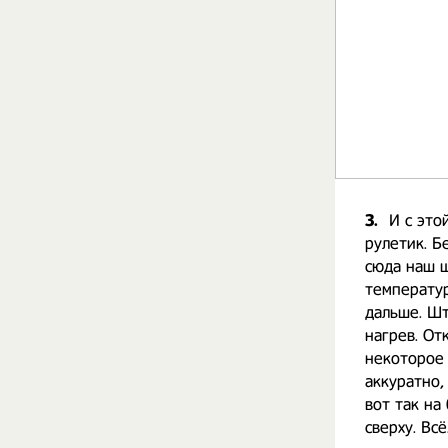
3.
И с это
рулетик. Б
сюда наш ш
температур
дальше. Шт
нагрев. От
некоторое 
аккуратно,
вот так на
сверху. Вс