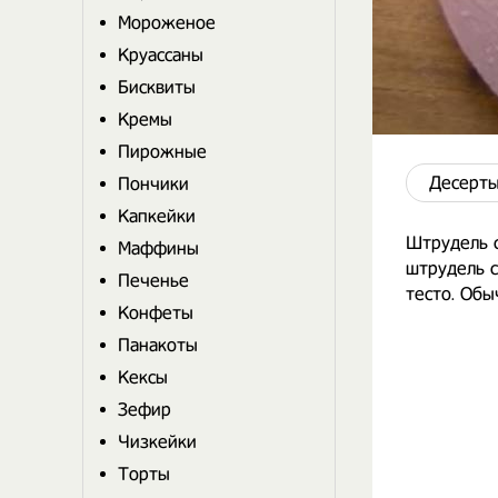
Мороженое
Круассаны
Бисквиты
Кремы
Пирожные
Десерты
Пончики
Капкейки
Штрудель с
Маффины
штрудель с
Печенье
тесто. Обы
Конфеты
Панакоты
Кексы
Зефир
Чизкейки
Торты