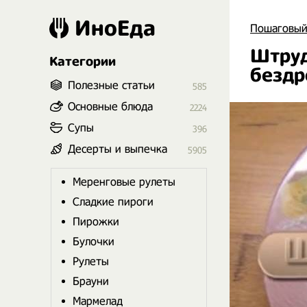
ИноЕда
Пошаговый
Штруд
Категории
бездр
Полезные статьи
585
Основные блюда
2224
Супы
396
Десерты и выпечка
5905
Меренговые рулеты
Сладкие пироги
Пирожки
Булочки
Рулеты
Брауни
Мармелад