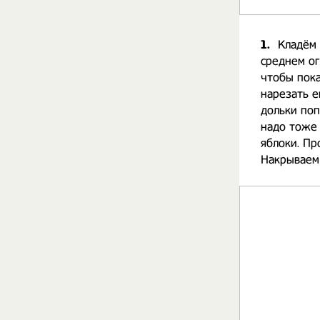
1.
Кладём 
среднем ог
чтобы пока
нарезать е
дольки поп
надо тоже 
яблоки. Пр
Накрываем