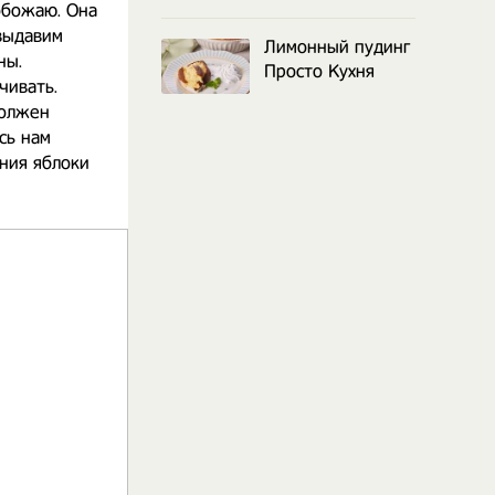
обожаю. Она
выдавим
Лимонный пудинг
ны.
Просто Кухня
чивать.
должен
сь нам
ния яблоки