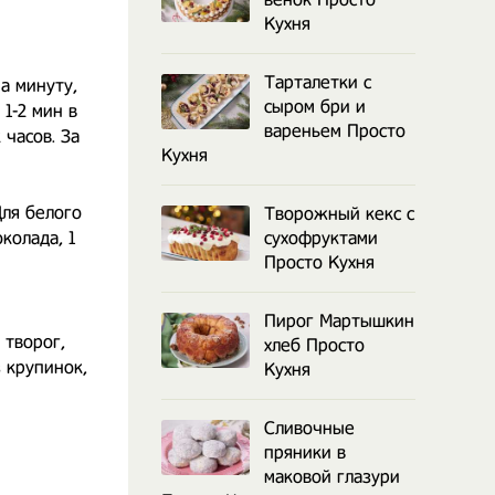
Кухня
Тарталетки с
а минуту,
сыром бри и
1-2 мин в
вареньем Просто
 часов. За
Кухня
Для белого
Творожный кекс с
колада, 1
сухофруктами
Просто Кухня
Пирог Мартышкин
 творог,
хлеб Просто
з крупинок,
Кухня
Сливочные
пряники в
маковой глазури