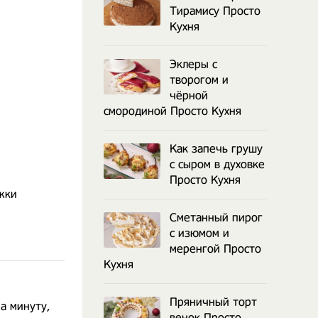
Тирамису Просто
Кухня
Эклеры с
творогом и
чёрной
смородиной Просто Кухня
Как запечь грушу
с сыром в духовке
Просто Кухня
ужки
Сметанный пирог
с изюмом и
меренгой Просто
Кухня
Пряничный торт
а минуту,
венок Просто