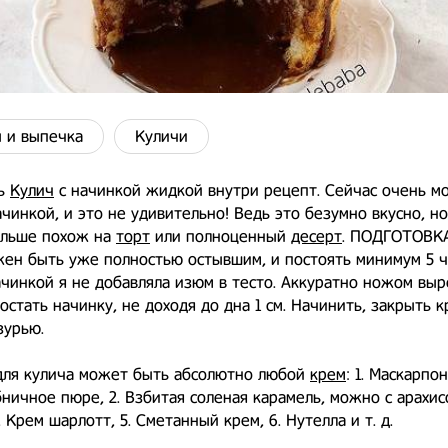
 и выпечка
Куличи
ть
Кулич
с начинкой жидкой внутри рецепт. Сейчас очень м
ачинкой, и это не удивительно! Ведь это безумно вкусно, н
ольше похож на
торт
или полноценный
десерт
. ПОДГОТОВК
ен быть уже полностью остывшим, и постоять минимум 5 ч
ачинкой я не добавляла изюм в тесто. Аккуратно ножом выр
остать начинку, не доходя до дна 1 см. Начинить, закрыть 
зурью.
для кулича может быть абсолютно любой
крем
: 1. Маскарпон
бничное пюре, 2. Взбитая соленая карамель, можно с арахис
. Крем шарлотт, 5. Сметанный крем, 6. Нутелла и т. д.