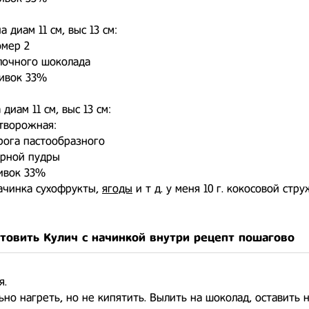
а диам 11 см, выс 13 см:
омер 2
олочного шоколада
ливок 33%
 диам 11 см, выс 13 см:
творожная:
орога пастообразного
харной пудры
ливок 33%
ачинка сухофрукты,
ягоды
и т д. у меня 10 г. кокосовой стр
отовить Кулич с начинкой внутри рецепт пошагово
я.
ьно нагреть, но не кипятить. Вылить на шоколад, оставить н