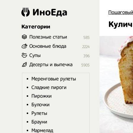
ИноЕда
Пошаговый
Кулич
Категории
Полезные статьи
585
Основные блюда
2224
Супы
396
Десерты и выпечка
5905
Меренговые рулеты
Сладкие пироги
Пирожки
Булочки
Рулеты
Брауни
Мармелад