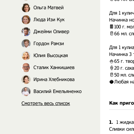
Ольга Матвей
Для 1 кулич
Люда Изи Кук
Начинка н
🍫100 г. м
Джейми Оливер
🥛66 мл. с
Гордон Рамзи
Для 1 кулиа
Начинка 3 
Юлия Высоцкая
🍚65 г. тв
Сталик Ханкишиев
🍦20 г. са
🥛50 мл. с
Ирина Хлебникова
🥥Любая н
Василий Емельяненко
Как приг
Смотреть весь список
1.
1 жидка
Сливки сил