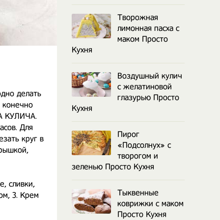
Творожная
лимонная пасха с
маком Просто
Кухня
Воздушный кулич
с желатиновой
одно делать
глазурью Просто
о конечно
Кухня
А КУЛИЧА.
асов. Для
Пирог
езать круг в
«Подсолнух» с
крышкой,
творогом и
зеленью Просто Кухня
е, сливки,
Тыквенные
ом, 3. Крем
коврижки с маком
Просто Кухня