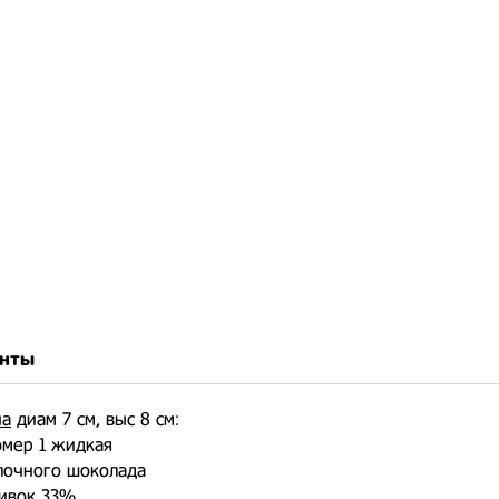
нты
ча
диам 7 см, выс 8 см:
омер 1 жидкая
олочного шоколада
ливок 33%