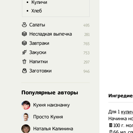
Куличи
Хлеб
Салаты
495
Несладкая выпечка
281
Завтраки
765
Закуски
753
Напитки
297
Заготовки
946
Популярные авторы
Ингредие
Кухня наизнанку
Для 1
кули
Просто Кухня
Начинка н
🍫100 г. м
Наталья Калинина
🥛66 мл. с