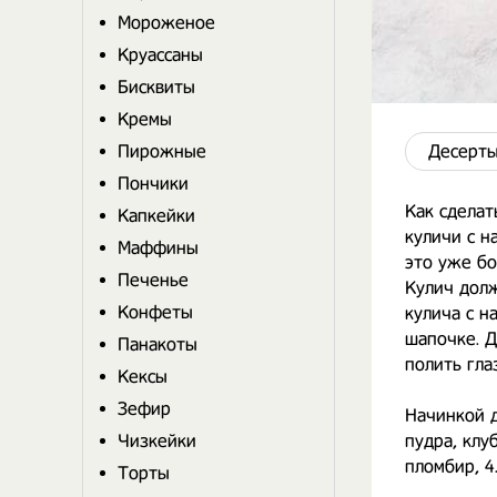
Мороженое
Круассаны
Бисквиты
Кремы
Пирожные
Десерты
Пончики
Как сдела
Капкейки
куличи с н
Маффины
это уже б
Печенье
Кулич долж
Конфеты
кулича с н
шапочке. Д
Панакоты
полить гла
Кексы
Зефир
Начинкой 
Чизкейки
пудра, клу
пломбир, 4
Торты