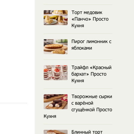
Торт медовик
«Панчо» Просто
Кухня
Пирог лимонник с
яблоками
Трайфл «Красный
бархат» Просто
Кухня
Творожные сырки
с варёной
сгущёнкой Просто
Кухня
Блинный торт