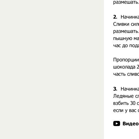
размешать.
2.
Начинка
Сливки сил
размешать.
пышную ма
час до под
Пропорции 
шоколада 2
часть сливо
3.
Начинка
Ледяные сл
взбить 30 с
если у вас
Видео