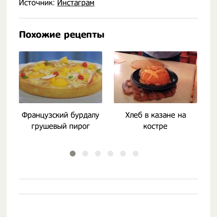
Источник:
Инстаграм
Похожие рецепты
Французский бурдалу
Хлеб в казане на
Ш
грушевый пирог
костре