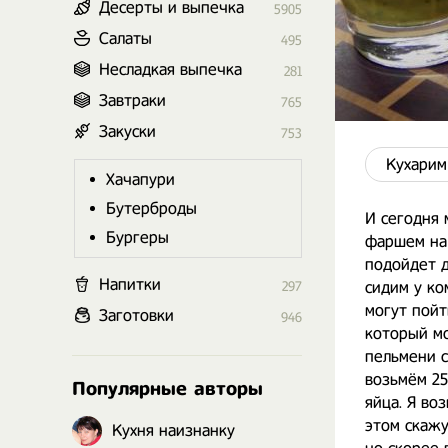
Десерты и выпечка
5905
Салаты
495
Несладкая выпечка
281
Завтраки
765
Закуски
753
Кухарим
Хачапури
Бутерброды
И сегодня
Бургеры
фаршем на 
подойдет д
Напитки
сидим у ко
297
могут пойт
Заготовки
946
который м
пельмени с
возьмём 25
Популярные авторы
яйца. Я во
этом скажу
Кухня наизнанку