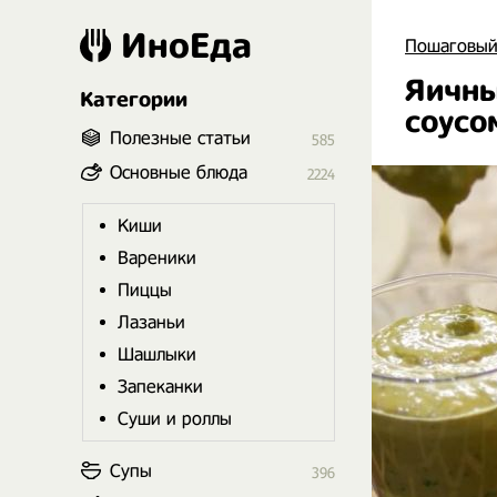
ИноЕда
Пошаговый
Яичны
Категории
соусо
Полезные статьи
585
Основные блюда
2224
Киши
Вареники
Пиццы
Лазаньи
Шашлыки
Запеканки
Суши и роллы
Супы
396