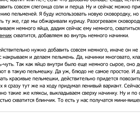
вить совсем слегонца соли и перца. Ну и сейчас можно при
нию пельменей. Я буду использовать новую сковородку, но
ь ту же, где мы обжаривали курицу. Разогреваем сковород
иваем немного яйца, дадим сейчас ему немного, схватиться
инчик
схватится, добавляем во внутрь немного начинки.
йствительно нужно добавить совсем немного, иначе он не 
с накрываем и делаем пельмень. Да, начинки многовато, кла
ь-чуть. Так как яйцо внутри было еще немного сырое, оно 
вот в такую пельмешку. Да уж, блюдо не самое простое. И д
ать красивые пельмешки, действительно придется повозить
х я сразу тут же на ходу придумал ленивый вариант. Сейча
но такие же кляксы, выкладываем сверху начинку. Ну и по 
стью схватится блинчик. То есть у нас получатся мини-яише