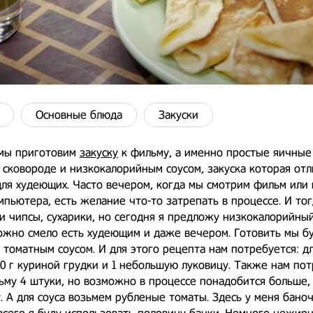
Основные блюда
Закуски
 мы приготовим
закуску
к фильму, а именно простые яичные
сковороде и низкокалорийным соусом, закуска которая от
ля худеющих. Часто вечером, когда мы смотрим фильм или 
мпьютера, есть желание что-то затрепать в процессе. И тог
и чипсы, сухарики, но сегодня я предложу низкокалорийный
ожно смело есть худеющим и даже вечером. Готовить мы б
 томатным соусом. И для этого рецепта нам потребуется: д
0 г куриной грудки и 1 небольшую луковицу. Также нам по
зьму 4 штуки, но возможно в процессе понадобится больше, 
. А для соуса возьмем рубленые томаты. Здесь у меня баночк