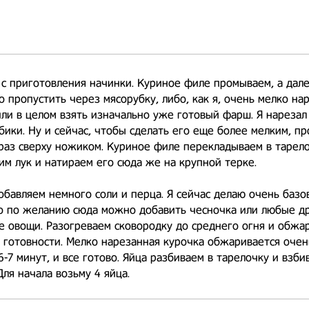
с приготовления начинки. Куриное филе промываем, а дале
 пропустить через мясорубку, либо, как я, очень мелко на
ли в целом взять изначально уже готовый фарш. Я нарезал
бики. Ну и сейчас, чтобы сделать его еще более мелким, пр
раз сверху ножиком. Куриное филе перекладываем в тарелоч
им лук и натираем его сюда же на крупной терке.
бавляем немного соли и перца. Я сейчас делаю очень базо
но по желанию сюда можно добавить чесночка или любые д
 овощи. Разогреваем сковородку до среднего огня и обжа
 готовности. Мелко нарезанная курочка обжаривается очен
6-7 минут, и все готово. Яйца разбиваем в тарелочку и взби
Для начала возьму 4 яйца.