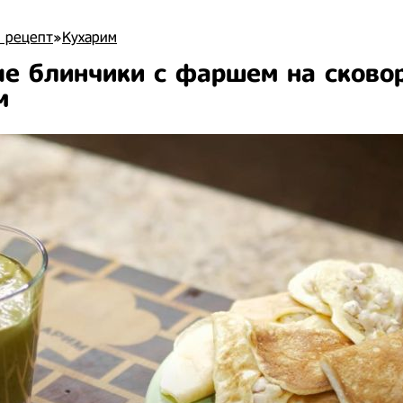
 рецепт
»
Кухарим
е блинчики с фаршем на сково
м