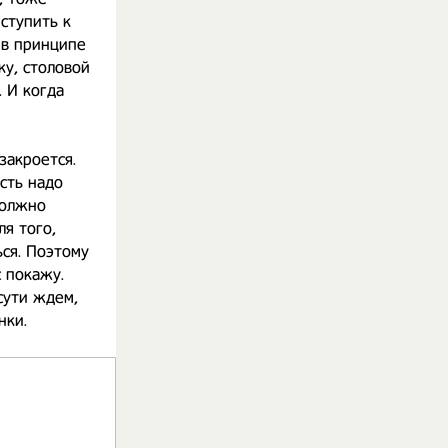
ступить к
 в принципе
ку, столовой
. И когда
закроется.
сть надо
должно
ля того,
ся. Поэтому
с покажу.
сути ждем,
нки.