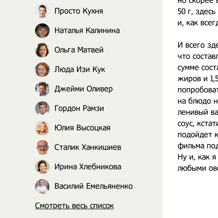
но скорее 
Просто Кухня
50 г, здес
и, как все
Наталья Калинина
И всего зд
Ольга Матвей
что состав
сумме соста
Люда Изи Кук
жиров и 1,
Джейми Оливер
попробоват
на блюдо н
Гордон Рамзи
ленивый ва
соус, кста
Юлия Высоцкая
подойдет к
фильма под
Сталик Ханкишиев
Ну и, как 
Ирина Хлебникова
любыми ов
Василий Емельяненко
Смотреть весь список