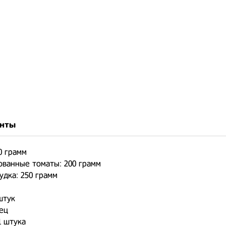
нты
0 грамм
ованные томаты: 200 грамм
удка: 250 грамм
штук
ец
1 штука