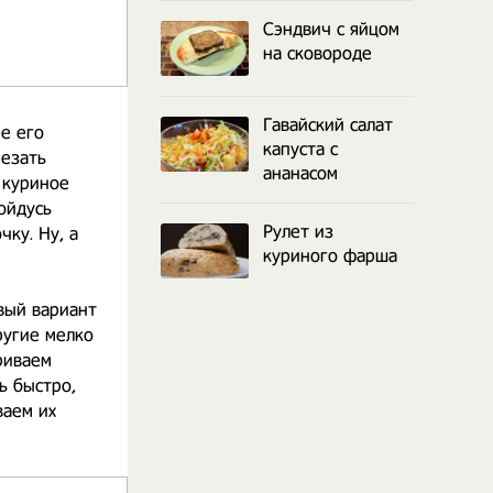
Сэндвич с яйцом
на сковороде
Гавайский салат
е его
капуста с
резать
ананасом
 куриное
ойдусь
Рулет из
ку. Ну, а
куриного фарша
вый вариант
ругие мелко
риваем
ь быстро,
ваем их