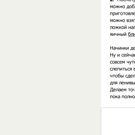
можно доба
приготовле
можно взят
ложкой нал
яичный
бл
Начинки де
Ну и сейча
совсем чут
слепиться 
чтобы сдел
для ленивы
Делаем точ
пока полно