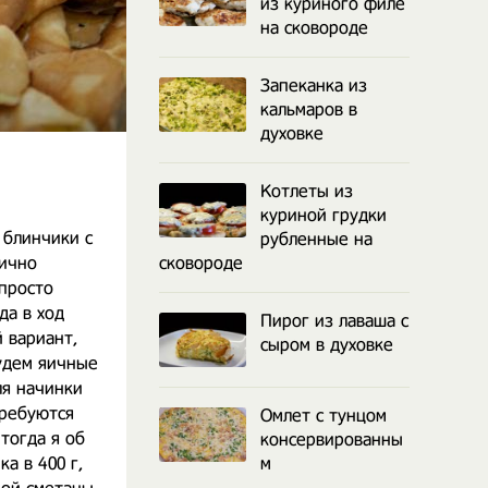
из куриного филе
на сковороде
Запеканка из
кальмаров в
духовке
Котлеты из
куриной грудки
 блинчики с
рубленные на
лично
сковороде
просто
да в ход
Пирог из лаваша с
 вариант,
сыром в духовке
удем яичные
ля начинки
требуются
Омлет с тунцом
тогда я об
консервированны
а в 400 г,
м