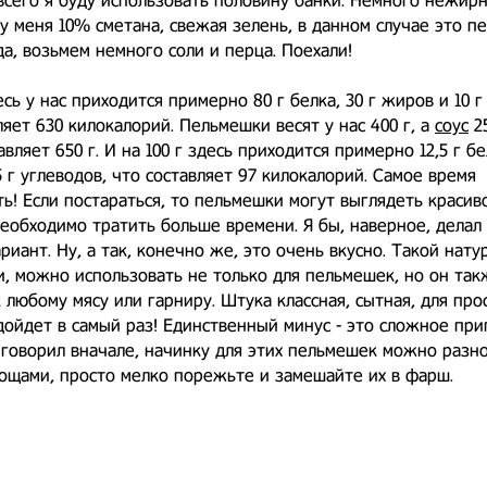
всего я буду использовать половину банки. Немного нежир
ь у меня 10% сметана, свежая зелень, в данном случае это п
гда, возьмем немного соли и перца. Поехали!
есь у нас приходится примерно 80 г белка, 30 г жиров и 10 г
ляет 630 килокалорий. Пельмешки весят у нас 400 г, а
соус
25
вляет 650 г. И на 100 г здесь приходится примерно 12,5 г бел
5 г углеводов, что составляет 97 килокалорий. Самое время
ь! Если постараться, то пельмешки могут выглядеть красиво
еобходимо тратить больше времени. Я бы, наверное, делал 
риант. Ну, а так, конечно же, это очень вкусно. Такой нат
ти, можно использовать не только для пельмешек, но он та
 любому мясу или гарниру. Штука классная, сытная, для про
ойдет в самый раз! Единственный минус - это сложное при
я говорил вначале, начинку для этих пельмешек можно разн
ощами, просто мелко порежьте и замешайте их в фарш.