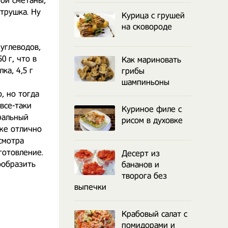
ной сметаны,
етрушка. Ну
Курица с грушей
на сковороде
 углеводов,
0 г, что в
Как мариновать
ка, 4,5 г
грибы
шампиньоны
, но тогда
все-таки
Куриное филе с
уральный
рисом в духовке
кже отлично
смотра
готовление.
Десерт из
ообразить
бананов и
творога без
выпечки
Крабовый салат с
помидорами и