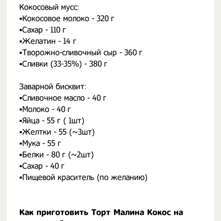
Кокосовый мусс:
▪️Кокосовое молоко - 320 г
▪️Сахар - 110 г
▪️Желатин - 14 г
▪️Творожно-сливочный сыр - 360 г
▪️Сливки (33-35%) - 380 г
⠀
Заварной бисквит:
▪️Сливочное масло - 40 г
▪️Молоко - 40 г
▪️Яйца - 55 г ( 1шт)
▪️Желтки - 55 (~3шт)
▪️Мука - 55 г
▪️Белки - 80 г (~2шт)
▪️Сахар - 40 г
▪️Пищевой краситель (по желанию)
Как приготовить Торт Малина Кокос на