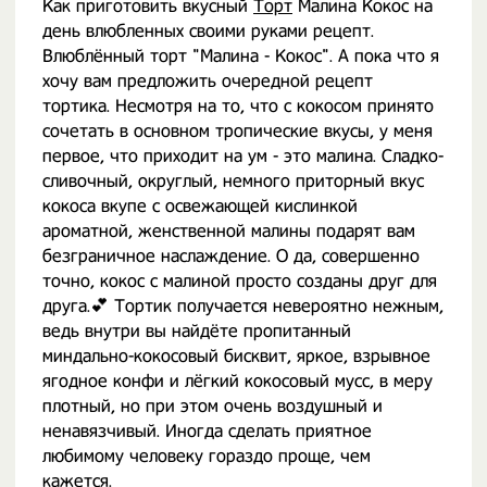
Как приготовить вкусный
Торт
Малина Кокос на
день влюбленных своими руками рецепт.
Влюблённый торт "Малина - Кокос". А пока что я
хочу вам предложить очередной рецепт
тортика. Несмотря на то, что с кокосом принято
сочетать в основном тропические вкусы, у меня
первое, что приходит на ум - это малина. Сладко-
сливочный, округлый, немного приторный вкус
кокоса вкупе с освежающей кислинкой
ароматной, женственной малины подарят вам
безграничное наслаждение. О да, совершенно
точно, кокос с малиной просто созданы друг для
друга.💕 Тортик получается невероятно нежным,
ведь внутри вы найдёте пропитанный
миндально-кокосовый бисквит, яркое, взрывное
ягодное конфи и лёгкий кокосовый мусс, в меру
плотный, но при этом очень воздушный и
ненавязчивый. Иногда сделать приятное
любимому человеку гораздо проще, чем
кажется.