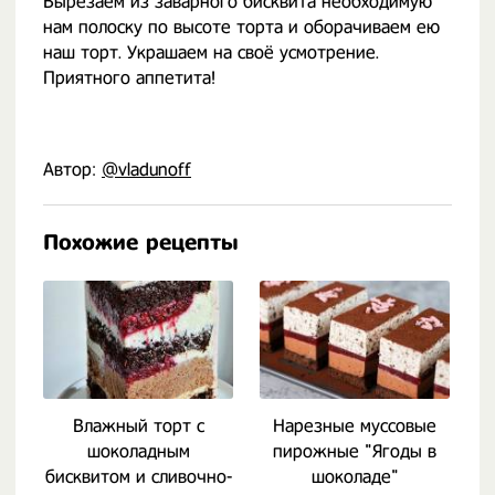
Вырезаем из заварного бисквита необходимую
нам полоску по высоте торта и оборачиваем ею
наш торт. Украшаем на своё усмотрение.
Приятного аппетита!
Автор:
@vladunoff
Похожие рецепты
Влажный торт с
Нарезные муссовые
К
шоколадным
пирожные "Ягоды в
бисквитом и сливочно-
шоколаде"