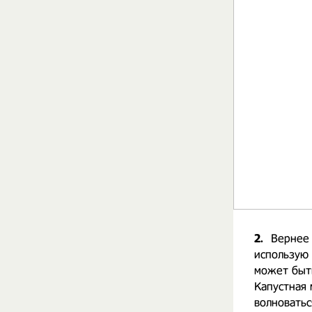
2.
Вернее 
использую
может быть
Капустная 
волновать