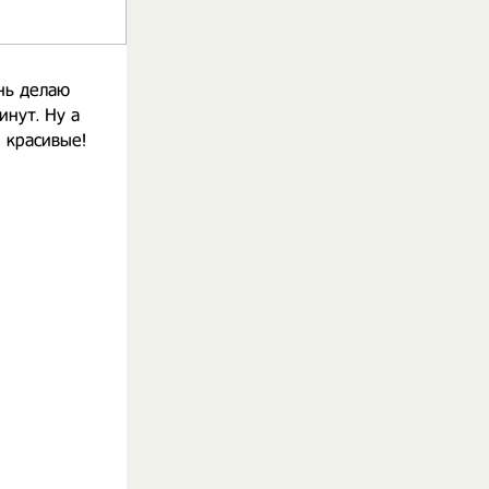
нь делаю
нут. Ну а
 красивые!