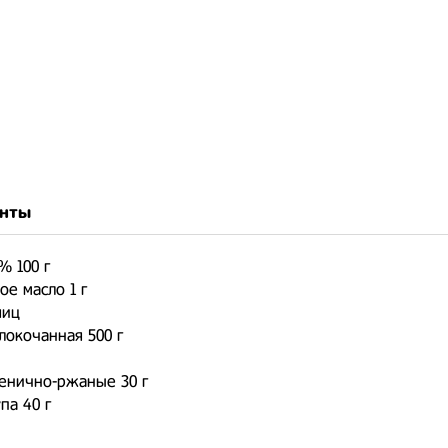
нты
% 100 г
ое масло 1 г
яиц
локочанная 500 г
енично-ржаные 30 г
па 40 г