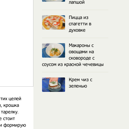
лапшой
Пицца из
спагетти в
духовке
Макароны с
овощами на
сковороде с
соусом из красной чечевицы
Крем чиз с
зеленью
этих целей
, крошка
тарелку.
е стоит
ми формирую