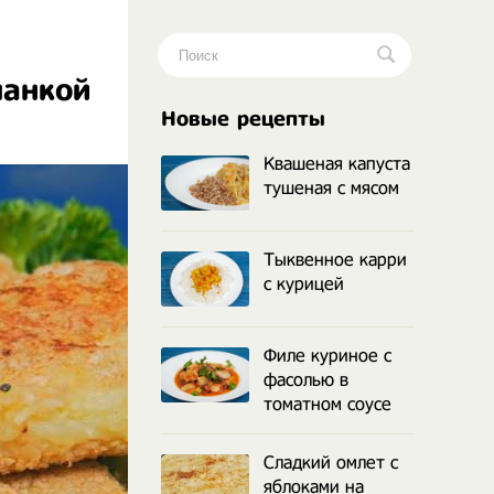
манкой
.
Новые рецепты
Квашеная капуста
тушеная с мясом
Тыквенное карри
с курицей
Филе куриное с
фасолью в
томатном соусе
Сладкий омлет с
яблоками на