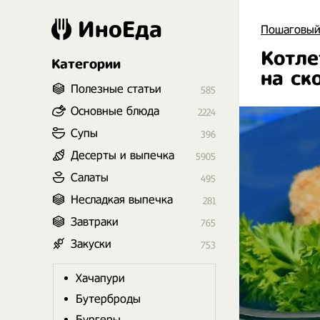
ИноЕда
Пошаговый
Котле
Категории
на ск
Полезные статьи
585
Основные блюда
2224
Супы
396
Десерты и выпечка
5905
Салаты
495
Несладкая выпечка
281
Завтраки
765
Закуски
753
Хачапури
Бутерброды
Бургеры