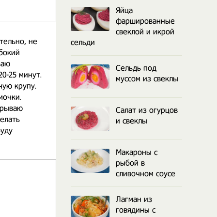
Яйца
фаршированные
свеклой и икрой
тельно, не
сельди
бокий
ваю
Сельдь под
0-25 минут.
муссом из свеклы
ную крупу.
мочки.
крываю
Салат из огурцов
делать
и свеклы
буду
Макароны с
рыбой в
сливочном соусе
Лагман из
говядины с