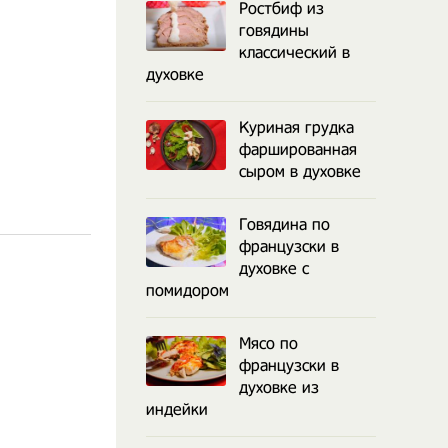
Ростбиф из
говядины
классический в
духовке
Куриная грудка
фаршированная
сыром в духовке
Говядина по
французски в
духовке с
помидором
Мясо по
французски в
духовке из
индейки