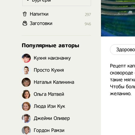
Напитки
297
Заготовки
946
Популярные авторы
Здорово
Кухня наизнанку
Рецепт кап
Просто Кухня
сковороде
такие мягк
Наталья Калинина
Чтобы боль
желанию.
Ольга Матвей
Люда Изи Кук
Джейми Оливер
Гордон Рамзи