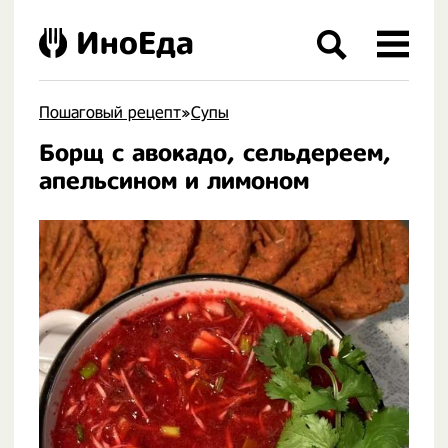
ИноЕда
Пошаговый рецепт
»
Супы
Борщ с авокадо, сельдереем,
.
апельсином и лимоном