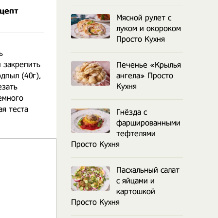
ецепт
Мясной рулет с
луком и окороком
Просто Кухня
ь
и закрепить
Печенье «Крылья
дпыл (40г),
ангела» Просто
Кухня
езать
немного
ая теста
Гнёзда с
фаршированными
тефтелями
Просто Кухня
Пасхальный салат
с яйцами и
картошкой
Просто Кухня