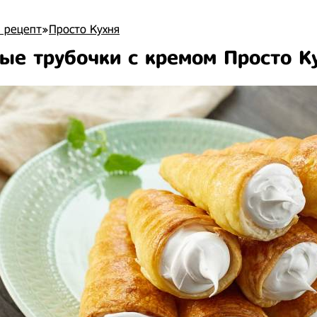
 рецепт
»
Просто Кухня
ые трубочки с кремом Просто К