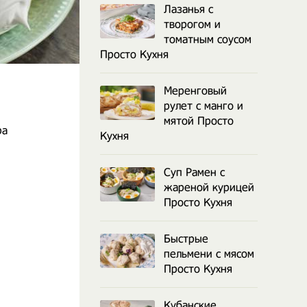
Лазанья с
творогом и
томатным соусом
Просто Кухня
Меренговый
рулет с манго и
мятой Просто
ра
Кухня
Суп Рамен с
жареной курицей
Просто Кухня
Быстрые
пельмени с мясом
Просто Кухня
Кубанские