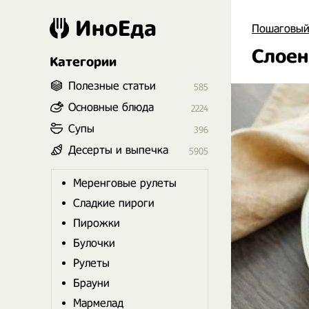
ИноЕда
Пошаговый
Слоен
Категории
Полезные статьи
585
Основные блюда
2224
Супы
396
Десерты и выпечка
5905
Меренговые рулеты
Сладкие пироги
Пирожки
Булочки
Рулеты
Брауни
Мармелад