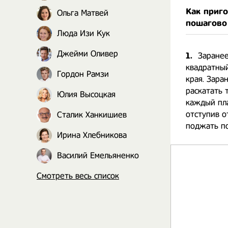
Как приг
Ольга Матвей
пошагово
Люда Изи Кук
Джейми Оливер
1.
Заранее
квадратный
Гордон Рамзи
края. Зара
раскатать 
Юлия Высоцкая
каждый пла
отступив о
Сталик Ханкишиев
поджать по
Ирина Хлебникова
Василий Емельяненко
Смотреть весь список