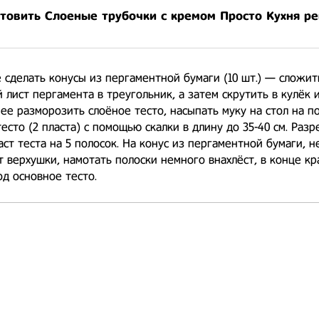
отовить Слоеные трубочки с кремом Просто Кухня р
 сделать конусы из пергаментной бумаги (10 шт.) — сложит
 лист пергамента в треугольник, а затем скрутить в кулёк 
нее разморозить слоёное тесто, насыпать муку на стол на по
тесто (2 пласта) с помощью скалки в длину до 35-40 см. Разр
ст теста на 5 полосок. На конус из пергаментной бумаги, 
т верхушки, намотать полоски немного внахлёст, в конце кр
д основное тесто.