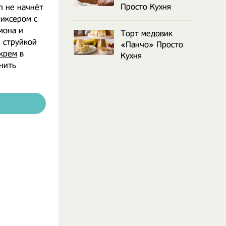
Просто Кухня
п не начнёт
миксером с
мона и
Торт медовик
 струйкой
«Панчо» Просто
крем
в
Кухня
нить