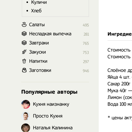
Куличи
Хлеб
Салаты
495
Несладкая выпечка
Ингредие
281
Завтраки
765
Стоимость 
Закуски
753
Стоимость 
Напитки
297
Заготовки
Слоёное
д
946
Яйца 4 шт.
Сахар 200г 
Мука 40г —
Популярные авторы
Лимон (сок
Кухня наизнанку
Вода 100 м
Просто Кухня
* цены акт
Наталья Калинина