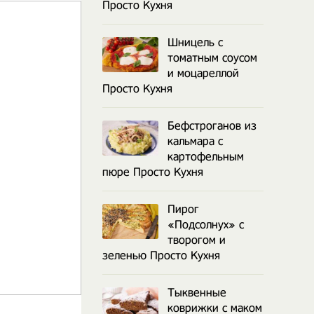
Просто Кухня
Шницель с
томатным соусом
и моцареллой
Просто Кухня
Бефстроганов из
кальмара с
картофельным
пюре Просто Кухня
Пирог
«Подсолнух» с
творогом и
зеленью Просто Кухня
Тыквенные
коврижки с маком