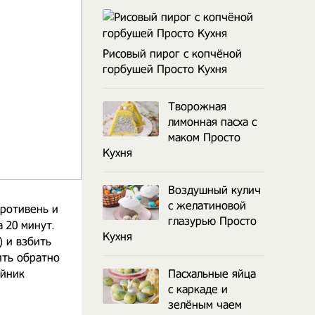
Рисовый пирог с копчёной
горбушей Просто Кухня
Творожная
лимонная пасха с
маком Просто
Кухня
Воздушный кулич
с желатиновой
противень и
глазурью Просто
 20 минут.
Кухня
) и взбить
ить обратно
ейник
Пасхальные яйца
с каркаде и
зелёным чаем