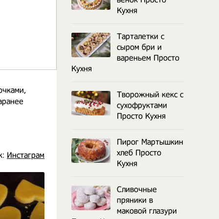
Кухня
Тарталетки с
сыром бри и
вареньем Просто
Кухня
очками,
Творожный кекс с
аранее
сухофруктами
Просто Кухня
Пирог Мартышкин
хлеб Просто
к:
Инстаграм
Кухня
Сливочные
пряники в
маковой глазури