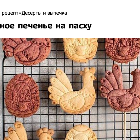
 рецепт
»
Десерты и выпечка
ное печенье на пасху