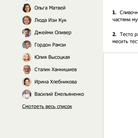
Ольга Матвей
1.
Сливочн
частями му
Люда Изи Кук
Джейми Оливер
2.
Тесто р
месить тес
Гордон Рамзи
Юлия Высоцкая
Сталик Ханкишиев
Ирина Хлебникова
Василий Емельяненко
Смотреть весь список