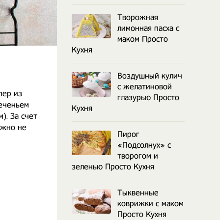
Творожная
лимонная пасха с
маком Просто
Кухня
Воздушный кулич
с желатиновой
пер из
глазурью Просто
печеньем
Кухня
). За счет
ожно не
Пирог
«Подсолнух» с
творогом и
зеленью Просто Кухня
Тыквенные
коврижки с маком
Просто Кухня