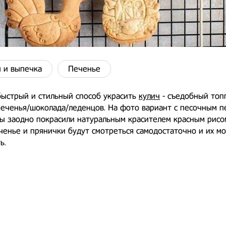
 и выпечка
Печенье
быстрый и стильный способ украсить
кулич
- съедобный топ
печенья/шоколада/леденцов. На фото вариант с песочным 
ы заодно покрасили натуральным красителем красным рисом
ченье и прянички будут смотреться самодостаточно и их м
ь.