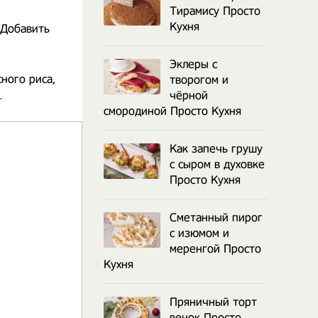
Тирамису Просто
Кухня
 Добавить
Эклеры с
ного риса,
творогом и
.
чёрной
смородиной Просто Кухня
Как запечь грушу
с сыром в духовке
Просто Кухня
Сметанный пирог
с изюмом и
меренгой Просто
Кухня
Пряничный торт
венок Просто