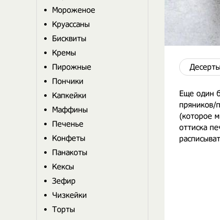
Мороженое
Круассаны
Бисквиты
Кремы
Пирожные
Десерты
Пончики
Еще один 
Капкейки
пряников/
Маффины
(которое м
Печенье
оттиска пе
Конфеты
расписыват
Панакоты
Кексы
Зефир
Чизкейки
Торты