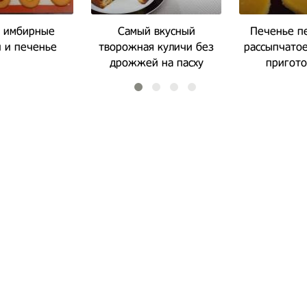
 имбирные
Самый вкусный
Печенье п
 и печенье
творожная куличи без
рассыпчатое
дрожжей на пасху
пригот