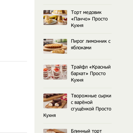
Торт медовик
«Панчо» Просто
Кухня
Пирог лимонник с
яблоками
Трайфл «Красный
бархат» Просто
Кухня
Творожные сырки
с варёной
сгущёнкой Просто
Кухня
Блинный торт