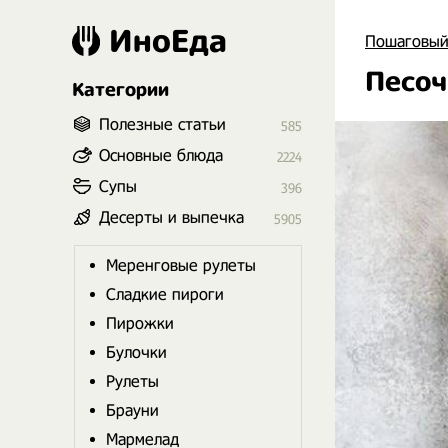
ИноЕда
Пошаговый
Песоч
Категории
Полезные статьи
585
Основные блюда
2224
Супы
396
Десерты и выпечка
5905
Меренговые рулеты
Сладкие пироги
Пирожки
Булочки
Рулеты
Брауни
Мармелад