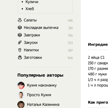
Куличи
Хлеб
Салаты
495
Несладкая выпечка
281
Завтраки
765
Закуски
753
Ингредие
Напитки
297
Заготовки
2 яйца С1
946
150 г саха
170 г разм
480 г муки
Популярные авторы
1/3 ч л ра
Кухня наизнанку
1 ч л поро
Просто Кухня
Как приг
Наталья Калинина