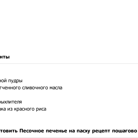
нты
рной пудры
ягченного сливочного масла
зрыхлителя
шка из красного риса
отовить Песочное печенье на пасху рецепт пошагово