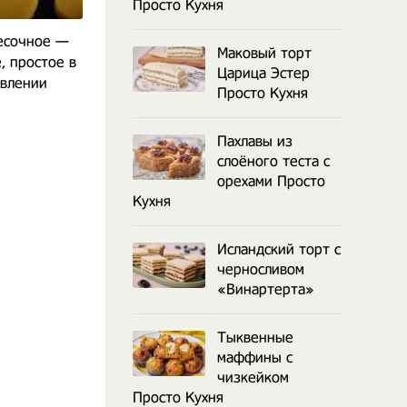
Просто Кухня
есочное —
Нежный как пух
Пасхальный 
Маковый торт
, простое в
итальянский кулич
кули
Царица Эстер
овлении
Панеттоне - Люда Изи
Просто Кухня
Кук
Пахлавы из
слоёного теста с
орехами Просто
Кухня
Исландский торт с
черносливом
«Винартерта»
Тыквенные
маффины с
чизкейком
Просто Кухня