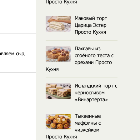
Просто Кухня
Маковый торт
Царица Эстер
Просто Кухня
Пахлавы из
авляем сыр,
слоёного теста с
орехами Просто
Кухня
Исландский торт с
черносливом
«Винартерта»
Тыквенные
маффины с
чизкейком
Просто Кухня