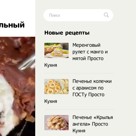
льный
.
Новые рецепты
Меренговый
рулет с манго и
мятой Просто
Кухня
Печенье колечки
с арахисом по
ГОСТу Просто
Кухня
Печенье «Крылья
ангела» Просто
Кухня