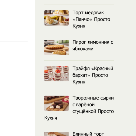
Торт медовик
«Панчо» Просто
Кухня
Пирог лимонник с
яблоками
Трайфл «Красный
бархат» Просто
Кухня
Творожные сырки
с варёной
сгущёнкой Просто
Кухня
Блинный торт