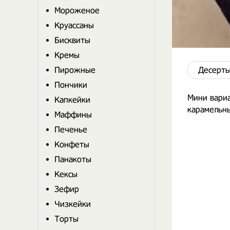
Мороженое
Круассаны
Бисквиты
Кремы
Пирожные
Десерты
Пончики
Мини вариа
Капкейки
карамельн
Маффины
Печенье
Конфеты
Панакоты
Кексы
Зефир
Чизкейки
Торты