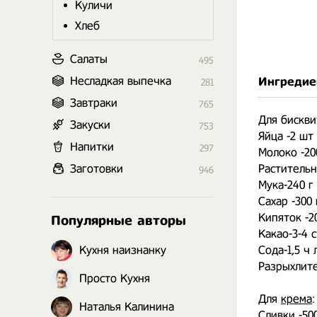
Куличи
Хлеб
Салаты
495
Несладкая выпечка
Ингредие
281
Завтраки
765
Для бискви
Закуски
753
Яйца -2 шт
Напитки
297
Молоко -20
Заготовки
Растительн
946
Мука-240 г
Сахар -300 
Кипяток -2
Популярные авторы
Какао-3-4 с
Кухня наизнанку
Сода-1,5 ч 
Разрыхлител
Просто Кухня
Для
крема
:
Наталья Калинина
Сливки -50