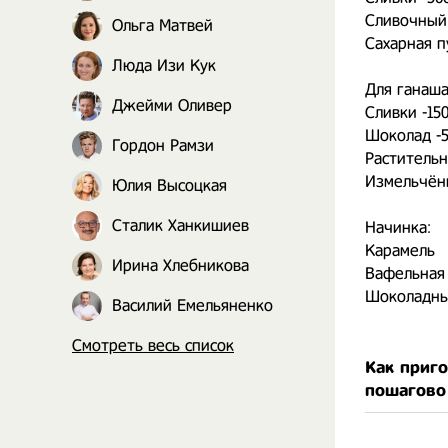
Сливочный
Ольга Матвей
Сахарная пу
Люда Изи Кук
Для ганаша
Джейми Оливер
Сливки -15
Шоколад -5
Гордон Рамзи
Растительн
Измельчён
Юлия Высоцкая
Сталик Ханкишиев
Начинка:
Карамель
Ирина Хлебникова
Вафельная
Шоколадны
Василий Емельяненко
Смотреть весь список
Как приг
пошагово