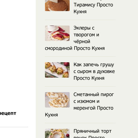
Тирамису Просто
Кухня
Эклеры с
творогом и
чёрной
смородиной Просто Кухня
Как запечь грушу
с сыром в духовке
Просто Кухня
Сметанный пирог
с изюмом и
меренгой Просто
рецепт
Кухня
Пряничный торт
венок Просто