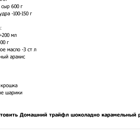
 сыр 600 г
дра -100-150 г
:
0-200 мл
00 г
ое масло -3 ст л
ный арахис
 крошка
е шарики
отовить Домашний трайфл шоколадно карамельный 