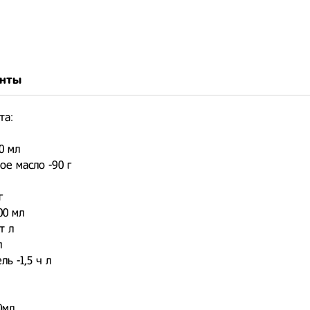
нты
та:
0 мл
ое масло -90 г
г
00 мл
т л
л
ь -1,5 ч л
0мл