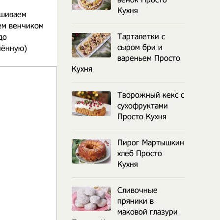
Кухня
ешиваем
ем венчиком
Тарталетки с
до
сыром бри и
ённую)
вареньем Просто
Кухня
Творожный кекс с
сухофруктами
Просто Кухня
Пирог Мартышкин
хлеб Просто
Кухня
Сливочные
пряники в
маковой глазури