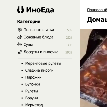
ИноЕда
Пошаговый
Домаш
Категории
Полезные статьи
585
Основные блюда
2224
Супы
396
Десерты и выпечка
5905
Меренговые рулеты
Сладкие пироги
Пирожки
Булочки
Рулеты
Брауни
Мармелад