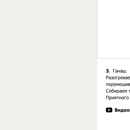
3.
Ганаш.
Разогревае
перемешив
Собираем т
Приятного 
Видео