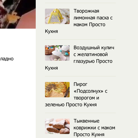
Творожная
лимонная пасха с
маком Просто
Кухня
Воздушный кулич
с желатиновой
оладно
глазурью Просто
Кухня
Пирог
«Подсолнух» с
творогом и
зеленью Просто Кухня
Тыквенные
коврижки с маком
Просто Кухня