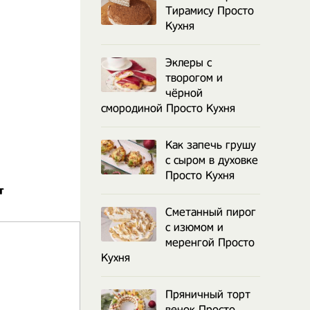
Тирамису Просто
Кухня
Эклеры с
творогом и
чёрной
смородиной Просто Кухня
Как запечь грушу
с сыром в духовке
Просто Кухня
т
Сметанный пирог
с изюмом и
меренгой Просто
Кухня
Пряничный торт
венок Просто