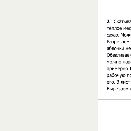
2.
Скатыва
тёплое мес
сахар. Мож
Разрезаем 
яблочки не
Обваливаем
можно наре
примерно 1
рабочую по
его. В лис
Вырезаем 