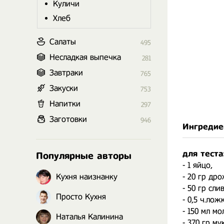
Куличи
Хлеб
Салаты
495
Несладкая выпечка
281
Завтраки
765
Закуски
753
Напитки
297
Заготовки
946
Ингредие
для теста
Популярные авторы
- 1 яйцо,
Кухня наизнанку
- 20 гр др
- 50 гр сли
Просто Кухня
- 0,5 ч.лож
- 150 мл мо
Наталья Калинина
- 370 гр му