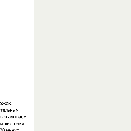
ожок.
ительным
 Выкладываем
и листочки.
20 минут.