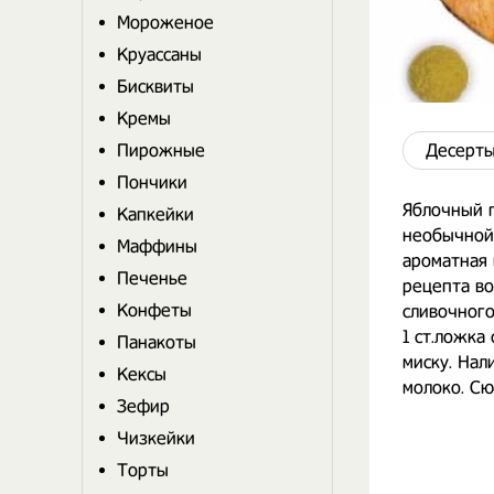
Мороженое
Круассаны
Бисквиты
Кремы
Пирожные
Десерты
Пончики
Яблочный 
Капкейки
необычной
Маффины
ароматная
Печенье
рецепта во
Конфеты
сливочного 
1 ст.ложка
Панакоты
миску. Нал
Кексы
молоко. Сю
Зефир
Чизкейки
Торты