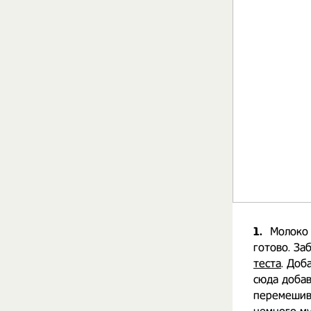
1.
Молоко 
готово. За
теста
. Доб
сюда добав
перемешива