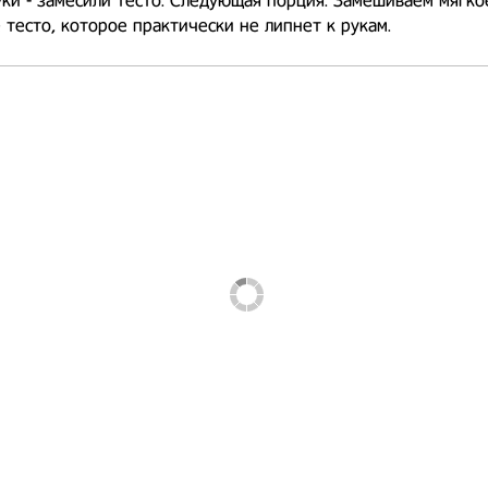
ки - замесили тесто. Следующая порция. Замешиваем мягко
 тесто, которое практически не липнет к рукам.