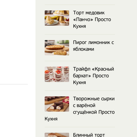
Торт медовик
«Панчо» Просто
Кухня
Пирог лимонник с
яблоками
Трайфл «Красный
бархат» Просто
Кухня
Творожные сырки
с варёной
сгущёнкой Просто
Кухня
Блинный торт