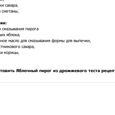
жки сахара,
а сметаны,
ки:
ля смазывания пирога
ших яблока,
ьное масло для смазывания формы для выпечки,
стникового сахара,
ки корицы,
отовить Яблочный пирог из дрожжевого теста рецеп