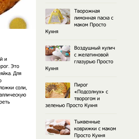
Творожная
лимонная пасха с
маком Просто
Кухня
Воздушный кулич
с желатиновой
й и
глазурью Просто
рог. Это
Кухня
яйка. Для
о
Пирог
.ложки соли,
«Подсолнух» с
таллическую
творогом и
реть
зеленью Просто Кухня
Тыквенные
коврижки с маком
Просто Кухня