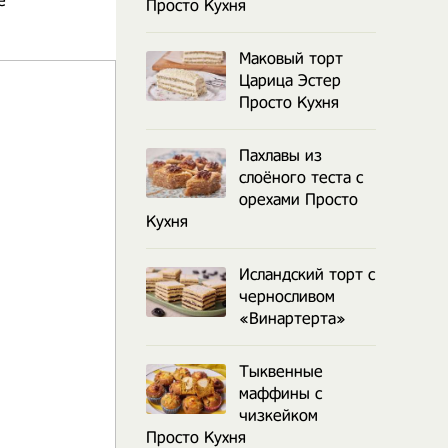
е
Просто Кухня
Маковый торт
Царица Эстер
Просто Кухня
Пахлавы из
слоёного теста с
орехами Просто
Кухня
Исландский торт с
черносливом
«Винартерта»
Тыквенные
маффины с
чизкейком
Просто Кухня