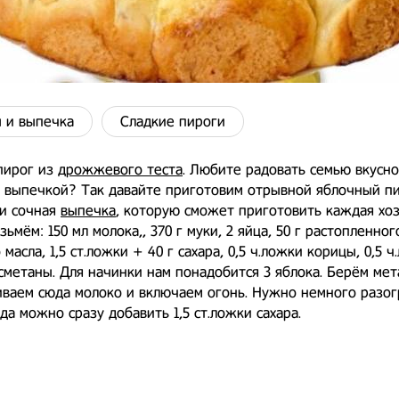
 и выпечка
Сладкие пироги
пирог из
дрожжевого теста
. Любите радовать семью вкусно
 выпечкой? Так давайте приготовим отрывной яблочный пи
 и сочная
выпечка
, которую сможет приготовить каждая хоз
зьмём: 150 мл молока,, 370 г муки, 2 яйца, 50 г растопленног
масла, 1,5 ст.ложки + 40 г сахара, 0,5 ч.ложки корицы, 0,5 ч
 сметаны. Для начинки нам понадобится 3 яблока. Берём ме
иваем сюда молоко и включаем огонь. Нужно немного разог
да можно сразу добавить 1,5 ст.ложки сахара.