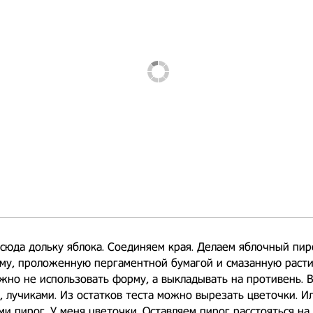
сюда дольку яблока. Соединяем края. Делаем яблочный пир
му, проложенную пергаментной бумагой и смазанную раст
жно не использовать форму, а выкладывать на противень.
 лучиками. Из остатков теста можно вырезать цветочки. Ил
ми пирог. У меня цветочки. Оставляем пирог расстояться на 