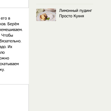
Лимонный пудинг
Просто Кухня
 его в
ков. Берём
еремешиваем.
. Чтобы
бязательно.
адо. Их
яло
Можно
аскатываем
ку.