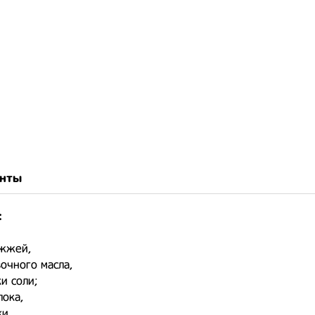
нты
:
ожжей,
вочного масла,
ки соли;
лока,
ки,