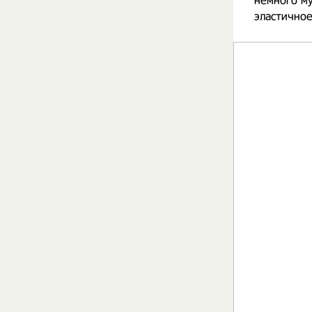
немного му
эластичное