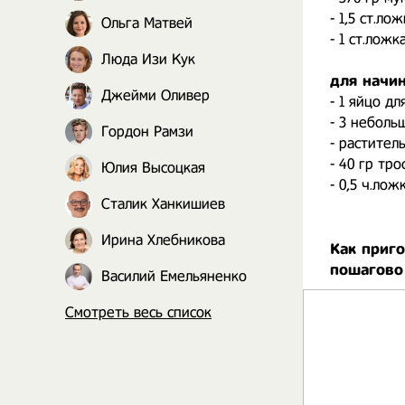
- 1,5 ст.ло
Ольга Матвей
- 1 ст.ложк
Люда Изи Кук
для начин
Джейми Оливер
- 1 яйцо д
- 3 неболь
Гордон Рамзи
- растител
- 40 гр тро
Юлия Высоцкая
- 0,5 ч.лож
Сталик Ханкишиев
Ирина Хлебникова
Как приг
пошагово
Василий Емельяненко
Смотреть весь список