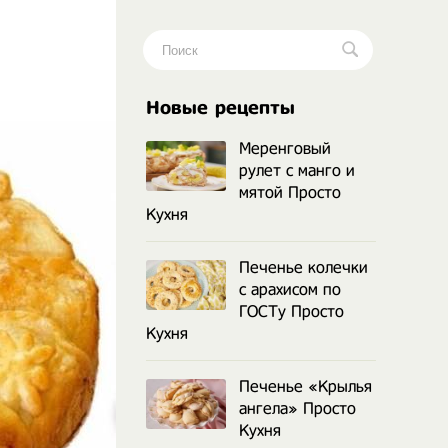
.
Новые рецепты
Меренговый
рулет с манго и
мятой Просто
Кухня
Печенье колечки
с арахисом по
ГОСТу Просто
Кухня
Печенье «Крылья
ангела» Просто
Кухня