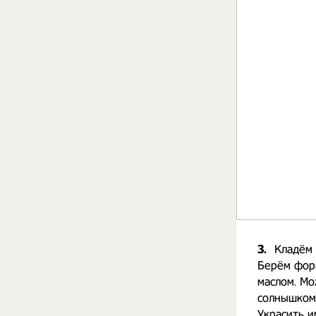
3.
Кладём 
Берём фор
маслом. Мо
солнышком,
Украсить и