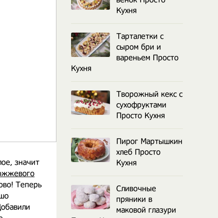
Кухня
Тарталетки с
сыром бри и
вареньем Просто
Кухня
Творожный кекс с
сухофруктами
Просто Кухня
Пирог Мартышкин
хлеб Просто
лое, значит
Кухня
ожжевого
ово! Теперь
Сливочные
ошо
пряники в
Добавили
маковой глазури