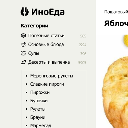
ИноЕда
Пошаговый
Яблоч
Категории
Полезные статьи
585
Основные блюда
2224
Супы
396
Десерты и выпечка
5905
Меренговые рулеты
Сладкие пироги
Пирожки
Булочки
Рулеты
Брауни
Мармелад