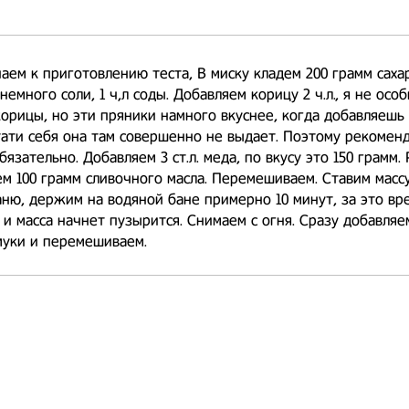
аем к приготовлению теста, В миску кладем 200 грамм саха
немного соли, 1 ч,л соды. Добавляем корицу 2 ч.л., я не осо
орицы, но эти пряники намного вкуснее, когда добавляешь 
тати себя она там совершенно не выдает. Поэтому рекомен
бязательно. Добавляем 3 ст.л. меда, по вкусу это 150 грамм.
ем 100 грамм сливочного масла. Перемешиваем. Ставим масс
ню, держим на водяной бане примерно 10 минут, за это вр
 и масса начнет пузырится. Снимаем с огня. Сразу добавля
муки и перемешиваем.