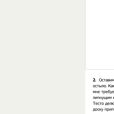
2.
Оставим
остыло. Ка
мне требуе
липнущим к
Тесто делю
доску прип