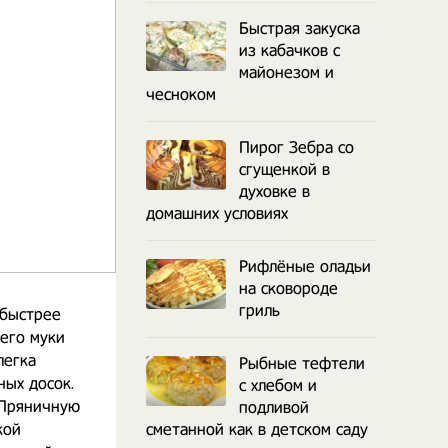
Быстрая закуска
из кабачков с
майонезом и
чесноком
Пирог Зебра со
сгущенкой в
духовке в
домашних условиях
Рифлёные оладьи
на сковороде
гриль
 быстрее
сего муки
легка
Рыбные тефтели
ных досок.
с хлебом и
 Пряничную
подливой
кой
сметанной как в детском саду