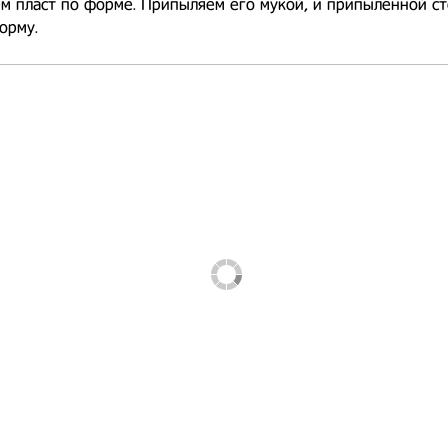
м пласт по форме. Припыляем его мукой, и припыленной с
орму.