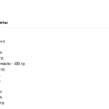
нты
ч.л.
л.
гр.
асло - 100 гр.
 гр.
.
.
и:
л.
гр.