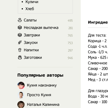
Куличи
Хлеб
Салаты
495
Ингредие
Несладкая выпечка
281
Завтраки
Для теста:
765
Корица - 2 
Закуски
753
Сода -1 ч.л.
Напитки
297
Соль -1/3 ч.
Заготовки
Мука - 625 
946
Сливочное м
Сахар - 200
Яйца - 2 шт
Популярные авторы
Мед - 3 ст.л
Кухня наизнанку
Для глазур
Просто Кухня
Вода - 30 м
Сахар - 100 
Наталья Калинина