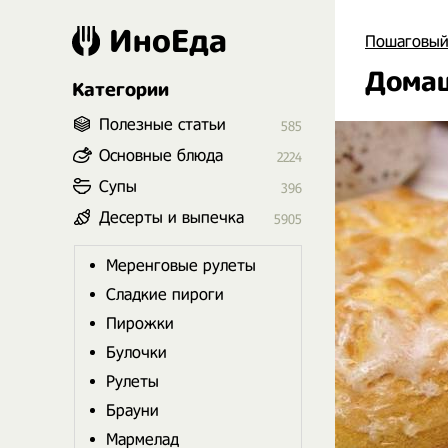
ИноЕда
Пошаговый
Домаш
Категории
Полезные статьи
585
Основные блюда
2224
Супы
396
Десерты и выпечка
5905
Меренговые рулеты
Сладкие пироги
Пирожки
Булочки
Рулеты
Брауни
Мармелад