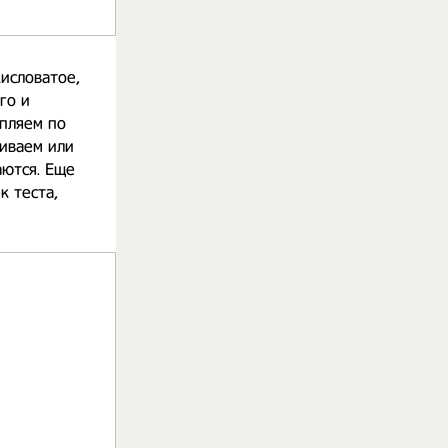
кисловатое,
го и
пляем по
ливаем или
аются. Еще
к теста,