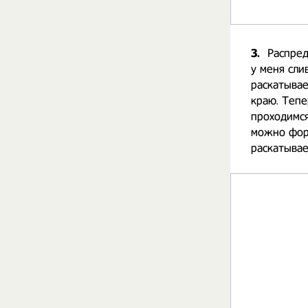
3.
Распред
у меня сли
раскатывае
краю. Тепе
проходимся
можно форм
раскатыва