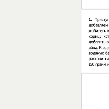
1.
Приступ
добавляем 
любитель к
корицу, кс
добавить о
яйца. Клад
водяную ба
растопится
150 грамм 