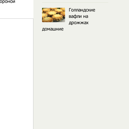
тороной
Голландские
вафли на
дрожжах
домашние