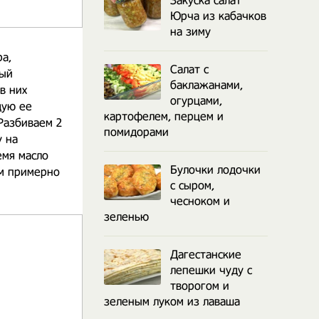
Закуска салат
Юрча из кабачков
на зиму
ра,
Салат с
бый
баклажанами,
в них
огурцами,
дую ее
картофелем, перцем и
 Разбиваем 2
помидорами
у на
емя масло
Булочки лодочки
ем примерно
с сыром,
чесноком и
зеленью
Дагестанские
лепешки чуду с
творогом и
зеленым луком из лаваша