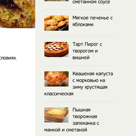
сметанном соусе
Мягкое печенье с
яблоками
Тарт Пирог с
творогом и
вишней
ловиях.
Квашеная капуста
с морковью на
зиму хрустящая
классическая
Пышная
творожная
запеканка с
манкой и сметаной