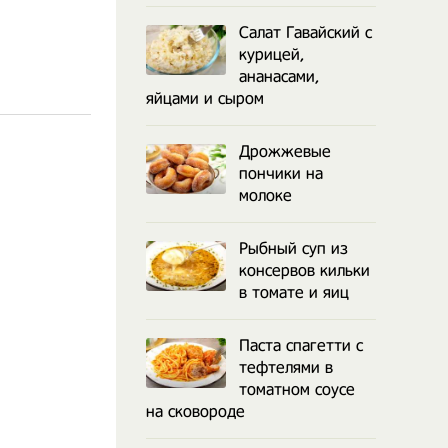
Салат Гавайский с
курицей,
ананасами,
яйцами и сыром
Дрожжевые
пончики на
молоке
Рыбный суп из
консервов кильки
в томате и яиц
Паста спагетти с
тефтелями в
томатном соусе
на сковороде