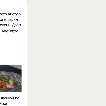
осто чистую
и и варим
елень. Даём
е покупную
с лапшой по
Шурпа в казане от
Как приготов
йски
Сталика Ханкишиева
суп с т