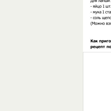
Для лапши:
- яйцо 1 шт
- мука 1 ст
- соль щеп
(Можно вз
Как приго
рецепт п