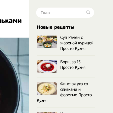
льками
.
Новые рецепты
Суп Рамен с
жареной курицей
Просто Кухня
Борщ за 15
Просто Кухня
Финская уха со
сливками и
форелью Просто
Кухня