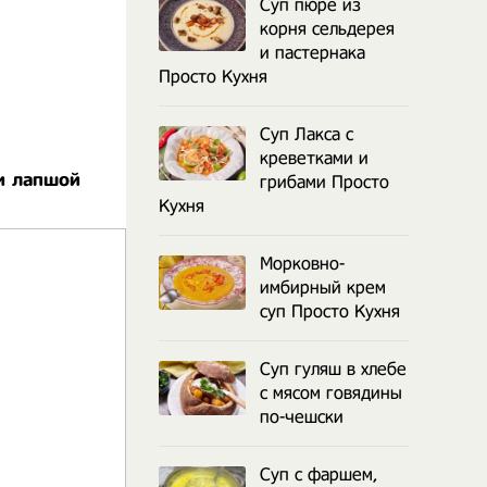
Суп пюре из
корня сельдерея
и пастернака
Просто Кухня
Суп Лакса с
креветками и
 и лапшой
грибами Просто
Кухня
Морковно-
имбирный крем
суп Просто Кухня
Суп гуляш в хлебе
с мясом говядины
по-чешски
Суп с фаршем,