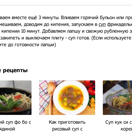
аем вместе ещё 3 минуты. Вливаем горячий бульон или пр
мешиваем, доводим до кипения, запускаем в
суп
фрикадельк
 кипении 10 минут. Добавляем лапшу и свежую рубленную з
 закипеть и выключаем плиту - суп готов. (Если использует
ите до готовности лапши)
 рецепты
й суп фо бо с
Как приготовить
Суп кук си 
ядиной
рисовый суп с
коре