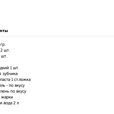
нты
гр.
 2 шт.
 шт.
дкий 1 шт.
-4 зубчика
паста 1 ст.ложка
оль - по вкусу
елень по вкусу
я жарки
и вода 2 л