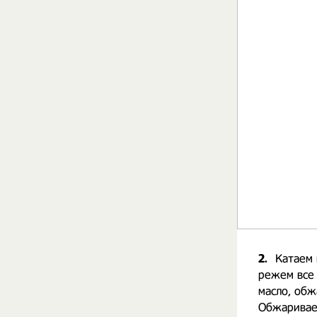
2.
Катаем 
режем все 
масло, обж
Обжариваем