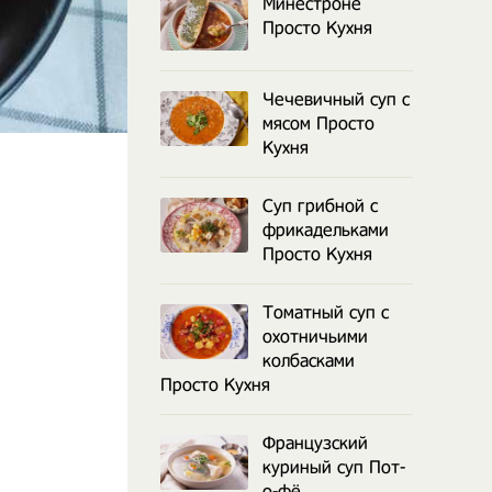
Минестроне
Просто Кухня
Чечевичный суп с
мясом Просто
Кухня
Суп грибной с
фрикадельками
Просто Кухня
Томатный суп с
охотничьими
колбасками
Просто Кухня
Французский
куриный суп Пот-
о-фё