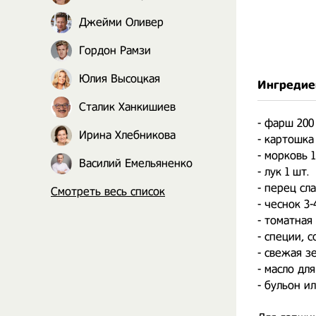
Джейми Оливер
Гордон Рамзи
Юлия Высоцкая
Ингредие
Сталик Ханкишиев
- фарш 200 
Ирина Хлебникова
- картошка
- морковь 1
Василий Емельяненко
- лук 1 шт.
- перец сла
Смотреть весь список
- чеснок 3
- томатная 
- специи, с
- свежая з
- масло дл
- бульон ил