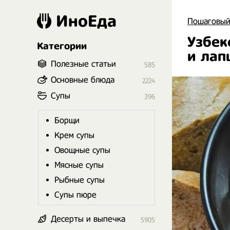
ИноЕда
Пошаговый
Узбек
Категории
и лап
Полезные статьи
585
Основные блюда
2224
Супы
396
Борщи
Крем супы
Овощные супы
Мясные супы
Рыбные супы
Супы пюре
Десерты и выпечка
5905