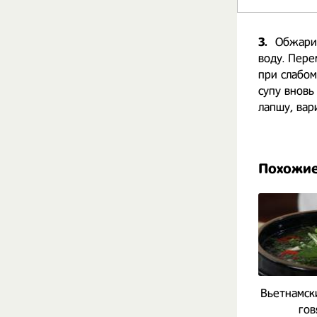
3.
Обжарив
воду. Пере
при слабом
супу вновь
лапшу, вар
Похожие
Вьетнамски
гов