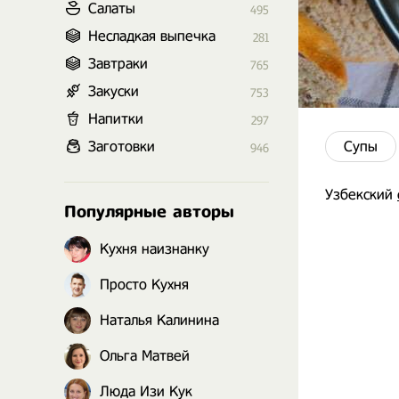
Салаты
495
Несладкая выпечка
281
Завтраки
765
Закуски
753
Напитки
297
Заготовки
Супы
946
Узбекский
Популярные авторы
Кухня наизнанку
Просто Кухня
Наталья Калинина
Ольга Матвей
Люда Изи Кук