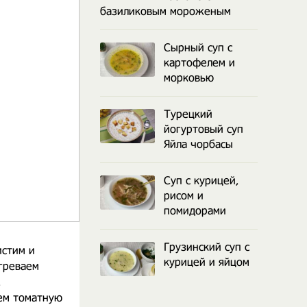
базиликовым мороженым
Сырный суп с
картофелем и
морковью
Турецкий
йогуртовый суп
Яйла чорбасы
Суп с курицей,
рисом и
помидорами
Грузинский суп с
истим и
курицей и яйцом
огреваем
.
яем томатную