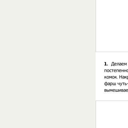
1.
Делаем 
постепенно
комок. Нак
фарш чуть-
вымешивае