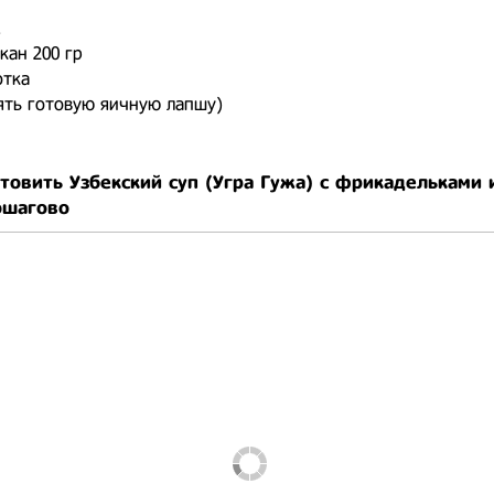
.
акан 200 гр
отка
ять готовую яичную лапшу)
товить Узбекский суп (Угра Гужа) с фрикадельками
ошагово