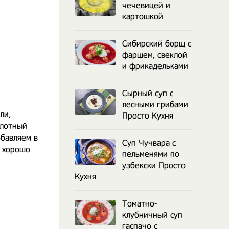
чечевицей и
картошкой
Сибирский борщ с
фаршем, свеклой
и фрикадельками
Сырный суп с
лесными грибами
ли,
Просто Кухня
плотный
обавляем в
Суп Чучвара с
и хорошо
пельменями по
узбекски Просто
Кухня
Томатно-
клубничный суп
гаспачо с