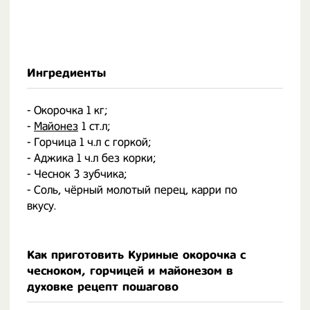
Ингредиенты
- Окорочка 1 кг;
-
Майонез
1 ст.л;
- Горчица 1 ч.л с горкой;
- Аджика 1 ч.л без корки;
- Чеснок 3 зубчика;
- Соль, чёрный молотый перец, карри по
вкусу.
Как приготовить Куриные окорочка с
чесноком, горчицей и майонезом в
духовке рецепт пошагово